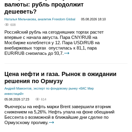
валюты: рубль продолжит
дешеветь?
Наталья Мильчакова, аналитик Freedom Global
05.08.2026 18:10
608
Российский рубль на сегодняшних торгах растет
впервые с начала августа. Пара CNY/RUB на
Мосбирже колеблется у 12. Пара USD/RUB на
внебиржевых торгах опустилась к 81,1, пара
EUR/RUB снизилась до 93,7.
Цена нефти и газа. Рынок в ожидании
решения по Ормузу
Андрей Мамонтов, эксперт по фондовому рынку «БКС Мир
инвестиций»
05.08.2026 17:23
614
Фьючерсы на нефть марки Brent завершили вторник
снижением на 5,26%. Нефть упала на фоне обещаний
Бессента о возможной в ближайшие дни сделке по
Ормузскому проливу.