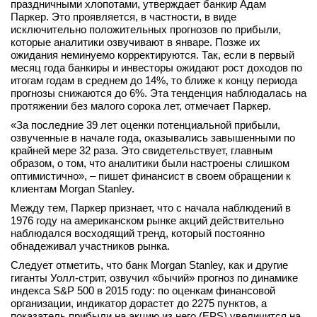
праздничными хлопотами, утверждает банкир Адам
вконтакте
Паркер. Это проявляется, в частности, в виде
телеграм
исключительно положительных прогнозов по прибыли,
которые аналитики озвучивают в январе. Позже их
ожидания неминуемо корректируются. Так, если в первый
Стать автором
месяц года банкиры и инвесторы ожидают рост доходов по
итогам годам в среднем до 14%, то ближе к концу периода
Вход
прогнозы снижаются до 6%. Эта тенденция наблюдалась на
протяжении без малого сорока лет, отмечает Паркер.
«За последние 39 лет оценки потенциальной прибыли,
озвученные в начале года, оказывались завышенными по
крайней мере 32 раза. Это свидетельствует, главным
образом, о том, что аналитики были настроены слишком
оптимистично», – пишет финансист в своем обращении к
клиентам Morgan Stanley.
Между тем, Паркер признает, что с начала наблюдений в
1976 году на американском рынке акций действительно
наблюдался восходящий тренд, который постоянно
обнадеживал участников рынка.
Следует отметить, что банк Morgan Stanley, как и другие
гиганты Уолл-стрит, озвучил «бычий» прогноз по динамике
индекса S&P 500 в 2015 году: по оценкам финансовой
организации, индикатор дорастет до 2275 пунктов, а
показатель прибыли на акцию из него (EPS) увеличится на