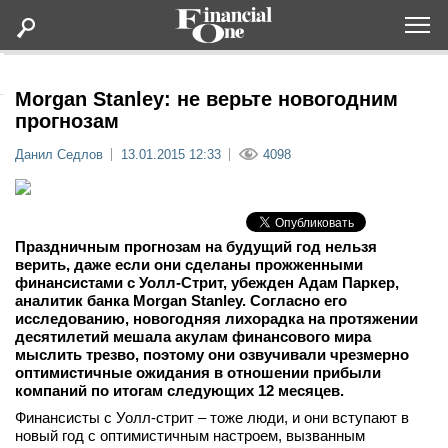
Оформить подписку
Morgan Stanley: не верьте новогодним
прогнозам
Статьи
Данил Седлов
13.01.2015 12:33
4098
Дайджесты
Праздничным прогнозам на будущий год нельзя
Lifestyle
верить, даже если они сделаны прожженными
финансистами с Уолл-Стрит, убежден Адам Паркер,
аналитик банка Morgan Stanley. Согласно его
Мероприятия
исследованию, новогодняя лихорадка на протяжении
десятилетий мешала акулам финансового мира
мыслить трезво, поэтому они озвучивали чрезмерно
Новости
оптимистичные ожидания в отношении прибыли
компаний по итогам следующих 12 месяцев.
Интервью
Финансисты с Уолл-стрит – тоже люди, и они вступают в
новый год с оптимистичным настроем, вызванным