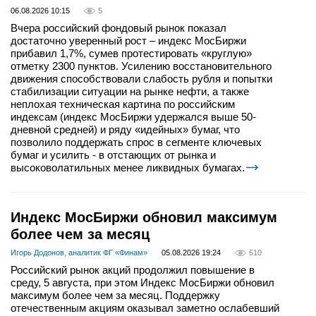
06.08.2026 10:15
5
Вчера российский фондовый рынок показал
достаточно уверенный рост – индекс МосБиржи
прибавил 1,7%, сумев протестировать «круглую»
отметку 2300 пунктов. Усилению восстановительного
движения способствовали слабость рубля и попытки
стабилизации ситуации на рынке нефти, а также
неплохая техническая картина по российским
индексам (индекс МосБиржи удержался выше 50-
дневной средней) и ряду «идейных» бумаг, что
позволило поддержать спрос в сегменте ключевых
бумаг и усилить - в отстающих от рынка и
высоковолатильных менее ликвидных бумагах.
Индекс МосБиржи обновил максимум
более чем за месяц
Игорь Додонов, аналитик ФГ «Финам»
05.08.2026 19:24
610
Российский рынок акций продолжил повышение в
среду, 5 августа, при этом Индекс МосБиржи обновил
максимум более чем за месяц. Поддержку
отечественным акциям оказывал заметно ослабевший