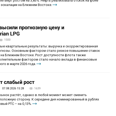
четверг ростом на 3,83%. Нефть реализовала отскок на фоне
 эскалации на Ближнем Востоке.
овысили прогнозную цену и
rian LPG
1500
ные квартальные результаты: выручка и скорректированная
огнозы. Основным фактором стало резкое повышение ставок
 на Ближнем Востоке. Рост доступности флота также
олнительным фактором стало начало вклада в финансовые
ого в марте 2026 года.
т слабый рост
07.08.2026 15:28
1639
 рынок растёт, однако в любой момент может сменить
положную сторону. К середине дня номинированный в рублях
вый РТС – на 0,13%.