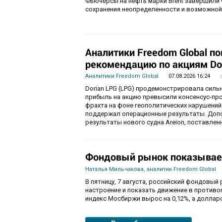
Фьючерсы на нефть марки Brent завершили 
сохранения неопределенности и возможной
Аналитики Freedom Global п
рекомендацию по акциям Do
Аналитики Freedom Global
07.08.2026 16:24
Dorian LPG (LPG) продемонстрировала силь
прибыль на акцию превысили консенсус-пр
фрахта на фоне геополитических нарушений
поддержал операционные результаты. Доп
результаты нового судна Areion, поставленн
Фондовый рынок показывае
Наталья Мильчакова, аналитик Freedom Global
В пятницу, 7 августа, российский фондовый
настроение и показать движение в противо
индекс Мосбиржи вырос на 0,12%, а долларо