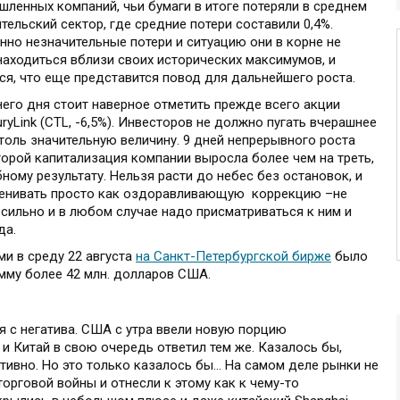
ышленных компаний, чьи бумаги в итоге потеряли в среднем
тельский сектор, где средние потери составили 0,4%.
нно незначительные потери и ситуацию они в корне не
находиться вблизи своих исторических максимумов, и
ся, что еще представится повод для дальнейшего роста.
его дня стоит наверное отметить прежде всего акции
yLink (CTL, -6,5%). Инвесторов не должно пугать вчерашнее
толь значительную величину. 9 дней непрерывного роста
торой капитализация компании выросла более чем на треть,
ому результату. Нельзя расти до небес без остановок, и
ценивать просто как оздоравливающую коррекцию –не
 сильно и в любом случае надо присматриваться к ним и
да.
и в среду 22 августа
на Санкт-Петербургской бирже
было
мму более 42 млн. долларов США.
 с негатива. США с утра ввели новую порцию
 и Китай в свою очередь ответил тем же. Казалось бы,
тивно. Но это только казалось бы… На самом деле рынки не
орговой войны и отнесли к этому как к чему-то