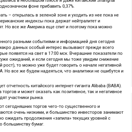
крылись в небольшом плюсе и даже китайский Shanghai
еоднозначном фоне прибавить 0,37%.
ать – открылась в зеленой зоне и уходить из нее пока не
ериканские индексы пока держат нейтралитет и
ят. Но все же Америка еще спит и поэтому пока можно
нного разными событиями и информацией дня сегодня
 макро данных особый интерес вызывают прежде всего
ые появятся на свет в 17:00 мск. Вчерашние показатели по
хуже ожиданий, и если сегодня мы тоже увидим снижение
рост), то можно уже будет говорить о начале негативной
 Но все же будем надеяться, что аналитики не ошибутся и
т отчетность китайского интернет-гиганта Alibaba (BABA).
 торгов и может оказать как позитивное, так и негативное
идят участники рынка.
 от сегодняшних торгов чего-то существенного и
аются очень низкими, и большинство инвесторов занимают
о ожидать продолжения «запила» текущих уровней с
о большинству бумаг.