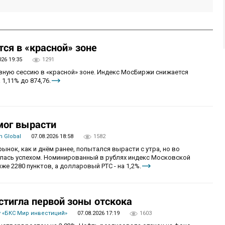
ся в «красной» зоне
026 19:35
1291
овную сессию в «красной» зоне. Индекс МосБиржи снижается
 1,11% до 874,76.
мог вырасти
 Global
07.08.2026 18:58
1582
рынок, как и днём ранее, попытался вырасти с утра, но во
алась успехом. Номинированный в рублях индекс Московской
же 2280 пунктов, а долларовый РТС - на 1,2%.
стигла первой зоны отскока
 «БКС Мир инвестиций»
07.08.2026 17:19
1603