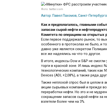
Фото: twitter.com
Автор: Павел Пахомов, Санкт-Петербург
Как и предполагалось, главными собы
запасам сырой нефти и нефтепродукто
Комитета по операциям на открытых 
Если первое поддержало рынок, то выхо
особенного в протоколах не было, и то
давно уже является секретом Полишин
все же надеялись на что-то другое.
В итоге, индексы Dow и S&P не смогли
торги в красной зоне. И лишь индекс 
технологических компаний, таких как NVid
Devices (ADI, +2,08%), а также ряда др
Также неплохой спрос был в целом в а
акции сырьевых компаний и прежде вс
переработки нефти. Но это и не мудре
сокращении запасов сырой нефти за не
взлетели более чем на 3%.