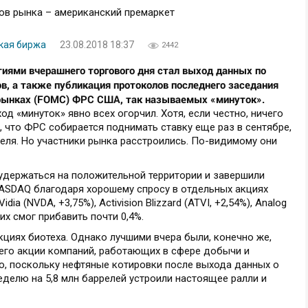
ская биржа
23.08.2018 18:37
2442
тиями вчерашнего торгового дня стал выход данных по
в, а также публикация протоколов последнего заседания
рынках (FOMC) ФРС США, так называемых «минуток».
д «минуток» явно всех огорчил. Хотя, если честно, ничего
, что ФРС собирается поднимать ставку еще раз в сентябре,
еля. Но участники рынка расстроились. По-видимому они
 удержаться на положительной территории и завершили
NASDAQ благодаря хорошему спросу в отдельных акциях
ia (NVDA, +3,75%), Activision Blizzard (ATVI, +2,54%), Analog
угих смог прибавить почти 0,4%.
кциях биотеха. Однако лучшими вчера были, конечно же,
его акции компаний, работающих в сфере добычи и
но, поскольку нефтяные котировки после выхода данных о
делю на 5,8 млн баррелей устроили настоящее ралли и