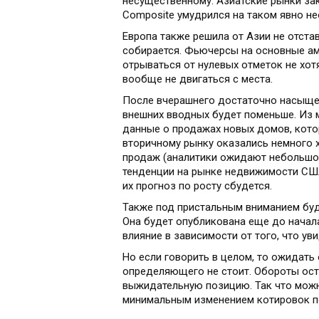
несущественному. Азиатские рынки за
Composite умудрился на таком явно н
Европа также решила от Азии не отстав
собирается. Фьючерсы на основные ам
отрываться от нулевых отметок не хот
вообще не двигаться с места.
После вчерашнего достаточно насыще
внешних вводных будет поменьше. Из
данные о продажах новых домов, котор
вторичному рынку оказались немного 
продаж (аналитики ожидают небольшой 
тенденции на рынке недвижимости США.
их прогноз по росту сбудется.
Также под пристальным вниманием буде
Она будет опубликована еще до начала
влияние в зависимости от того, что ув
Но если говорить в целом, то ожидать
определяющего не стоит. Обороты ост
выжидательную позицию. Так что можн
минимальным изменением котировок п