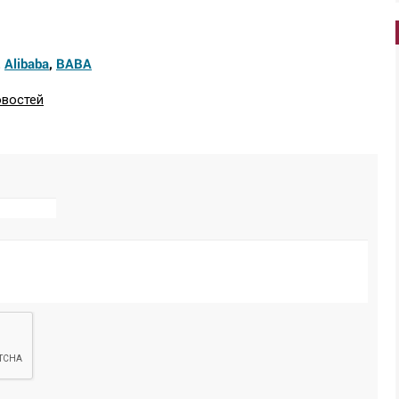
,
Alibaba
,
BABA
овостей