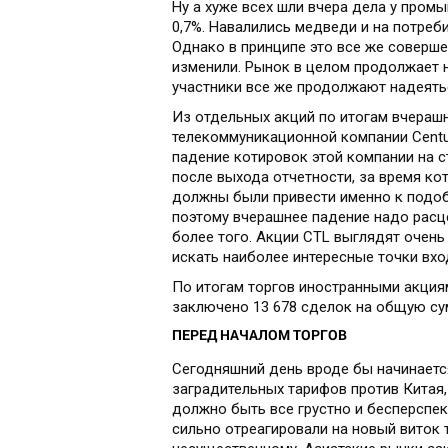
Ну а хуже всех шли вчера дела у пром
0,7%. Навалились медведи и на потреби
Однако в принципе это все же соверше
изменили. Рынок в целом продолжает 
участники все же продолжают надеять
Из отдельных акций по итогам вчерашн
телекоммуникационной компании Centur
падение котировок этой компании на с
после выхода отчетности, за время ко
должны были привести именно к подобн
поэтому вчерашнее падение надо рас
более того. Акции CTL выглядят очень
искать наиболее интересные точки вхо
По итогам торгов иностранными акциям
заключено 13 678 сделок на общую су
ПЕРЕД НАЧАЛОМ ТОРГОВ
Сегодняшний день вроде бы начинается
заградительных тарифов против Китая,
должно быть все грустно и бесперспек
сильно отреагировали на новый виток т