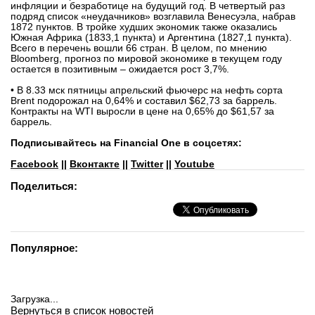
инфляции и безработице на будущий год. В четвертый раз
подряд список «неудачников» возглавила Венесуэла, набрав
1872 пунктов. В тройке худших экономик также оказались
Южная Африка (1833,1 пункта) и Аргентина (1827,1 пункта).
Всего в перечень вошли 66 стран. В целом, по мнению
Bloomberg, прогноз по мировой экономике в текущем году
остается в позитивным – ожидается рост 3,7%.
• В 8.33 мск пятницы апрельский фьючерс на нефть сорта
Brent подорожал на 0,64% и составил $62,73 за баррель.
Контракты на WTI выросли в цене на 0,65% до $61,57 за
баррель.
Подписывайтесь на Financial One в соцсетях:
Facebook
||
Вконтакте
||
Twitter
||
Youtube
Поделиться:
Популярное:
Загрузка...
Вернуться в список новостей