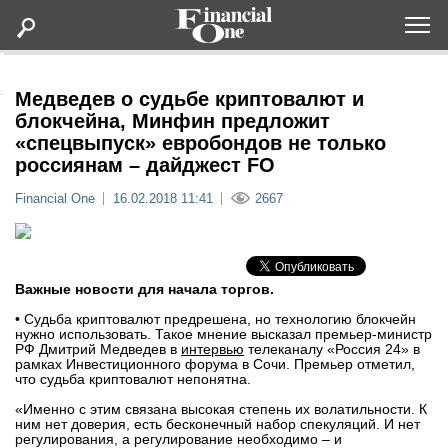
Оформить подписку
Медведев о судьбе криптовалют и
блокчейна, Минфин предложит
«спецвыпуск» евробондов не только
Статьи
россиянам – дайджест FO
Financial One
16.02.2018 11:41
2667
Дайджесты
Lifestyle
Важные новости для начала торгов.
Мероприятия
• Судьба криптовалют предрешена, но технологию блокчейн
нужно использовать. Такое мнение высказал премьер-министр
РФ Дмитрий Медведев в
интервью
телеканалу «Россия 24» в
Новости
рамках Инвестиционного форума в Сочи. Премьер отметил,
что судьба криптовалют непонятна.
Интервью
«Именно с этим связана высокая степень их волатильности. К
ним нет доверия, есть бесконечный набор спекуляций. И нет
регулирования, а регулирование необходимо – и