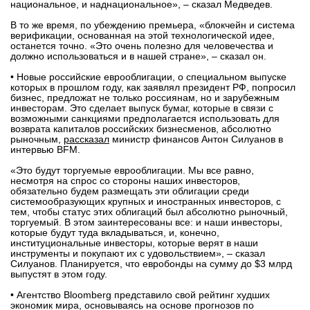
национальное, и наднациональное», – сказал Медведев.
вконтакте
В то же время, по убеждению премьера, «блокчейн и система
телеграм
верификации, основанная на этой технологической идее,
останется точно. «Это очень полезно для человечества и
должно использоваться и в нашей стране», – сказал он.
Стать автором
• Новые российские еврооблигации, о специальном выпуске
Вход
которых в прошлом году, как заявлял президент РФ, попросил
бизнес, предложат не только россиянам, но и зарубежным
инвесторам. Это сделает выпуск бумаг, которые в связи с
возможными санкциями предполагается использовать для
возврата капиталов российских бизнесменов, абсолютно
рыночным,
рассказал
министр финансов Антон Силуанов в
интервью BFM.
«Это будут торгуемые еврооблигации. Мы все равно,
несмотря на спрос со стороны наших инвесторов,
обязательно будем размещать эти облигации среди
системообразующих крупных и иностранных инвесторов, с
тем, чтобы статус этих облигаций был абсолютно рыночный,
торгуемый. В этом заинтересованы все: и наши инвесторы,
которые будут туда вкладываться, и, конечно,
институциональные инвесторы, которые верят в наши
инструменты и покупают их с удовольствием», – сказал
Силуанов. Планируется, что евробонды на сумму до $3 млрд
выпустят в этом году.
• Агентство Bloomberg представило свой рейтинг худших
экономик мира, основываясь на основе прогнозов по