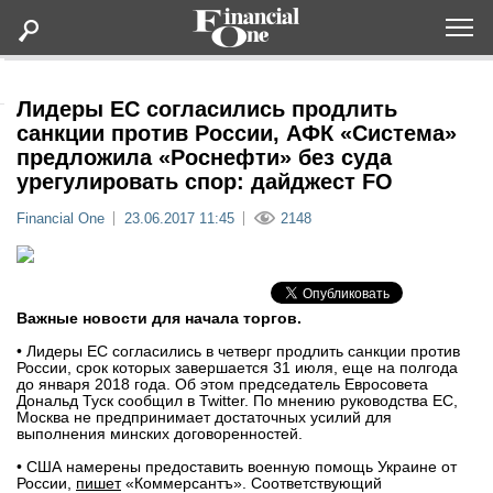
Оформить подписку
Лидеры ЕС согласились продлить
санкции против России, АФК «Система»
предложила «Роснефти» без суда
Статьи
урегулировать спор: дайджест FO
Financial One
23.06.2017 11:45
2148
Дайджесты
Lifestyle
Важные новости для начала торгов.
Мероприятия
• Лидеры ЕС согласились в четверг продлить санкции против
России, срок которых завершается 31 июля, еще на полгода
до января 2018 года. Об этом председатель Евросовета
Новости
Дональд Туск сообщил в Twitter. По мнению руководства ЕС,
Москва не предпринимает достаточных усилий для
выполнения минских договоренностей.
Интервью
• США намерены предоставить военную помощь Украине от
России,
пишет
«Коммерсантъ». Соответствующий