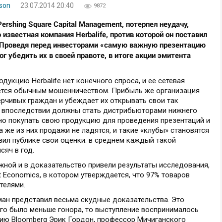
son
23.07.2014 20:40
9872
Pershing
Square
Capital
Management, потерпел неудачу,
 известная компания Herbalife, против которой он поставил
. Проведя перед инвесторами «самую важную презентацию
ог убедить их в своей правоте, в итоге акции эмитента
одукцию Herbalife нет конечного спроса, и ее сетевая
яется обычным мошенничеством. Прибыль же организация
ерчивых граждан и убеждает их открывать свои так
е впоследствии должны стать дистрибьюторами нижнего
рно покупать свою продукцию для проведения презентаций и
 же из них продажи не ладятся, и такие «клубы» становятся
ил публике свои оценки: в среднем каждый такой
сяч в год.
ожной и в доказательство привели результаты исследования,
 Economics, в котором утверждается, что 97% товаров
телями.
ман представил весьма скудные доказательства. Это
его было меньше гонора, то выступление воспринималось
цию Bloomberg Эрик Гордон, профессор Мичиганского