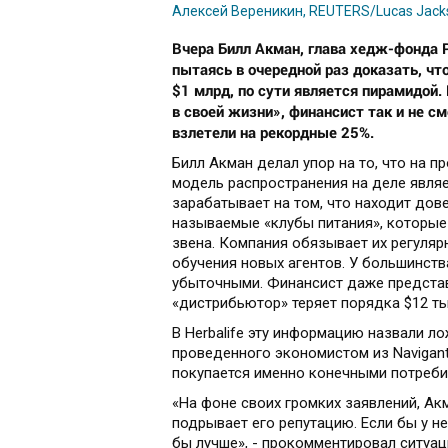
Алексей Вереникин, REUTERS/Lucas Jack
Вчера Билл Акман, глава хедж-фонда
пытаясь в очередной раз доказать, что
$1 млрд, по сути является пирамидой
в своей жизни», финансист так и не см
взлетели на рекордные 25%.
Билл Акман делал упор на то, что на пр
модель распространения на деле явл
зарабатывает на том, что находит дов
называемые «клубы питания», которы
звена. Компания обязывает их регуля
обучения новых агентов. У большинства
убыточными. Финансист даже представ
«дистрибьютор» теряет порядка $12 ты
В Herbalife эту информацию назвали л
проведенного экономистом из Navigant
покупается именно конечными потреби
«На фоне своих громких заявлений, Ак
подрывает его репутацию. Если бы у н
бы лучше», - прокомментировал ситуа