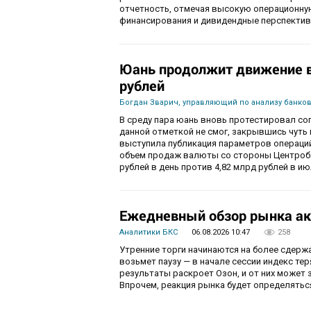
отчетность, отмечая высокую операционну
финансирования и дивидендные перспектив
Юань продолжит движение в 
рублей
Богдан Зварич, управляющий по анализу банко
В среду пара юань вновь протестировал соп
данной отметкой не смог, закрывшись чуть
выступила публикация параметров операций
объем продаж валюты со стороны Центробан
рублей в день против 4,82 млрд рублей в ию
Ежедневный обзор рынка ак
Аналитики БКС
06.08.2026 10:47
258
Утренние торги начинаются на более сдерж
возьмет паузу — в начале сессии индекс те
результаты раскроет Озон, и от них может 
Впрочем, реакция рынка будет определятьс