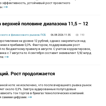
ю эффективность, устойчивый рост проектного
ы.
верхней половине диапазона 11,5 – 12
вского и финансового рынков ПСБ
06.08.2026 11:35
190
ротивление на уровне 12 рублей, однако закрепиться над
 ниже и прибавив 0,3%. Фактором, поддержавшим рост
 по бюджетному правилу в августе. С учетом корректировок,
ка с 7 августа по 4 сентября составит эквивалент 5,92 млрд
ле.
ций. Рост продолжается
анной ноте: не исключено, что после вчерашнего рывка рынок
ряет около 0,3%. Завтра аудированные полугодовые
зависеть тон торгов в бумагах технологических компаний.
я самими цифрами.