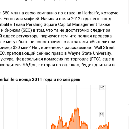
л $50 млн на свою кампанию по атаке на Herbalife, которую
 Enron или мафией. Начиная с мая 2012 года, его фонд
alife. Глава Pershing Square Capital Management также
 биржам (SEC) в том, что та не достаточно следит за
 адрес регуляторы парируют тем, что полная проверка
 ее могут быть не сопоставимы с затратами. «Выделит ли
имер $20 млн? Нет, конечно», - рассказывает Wall Street
EC, преподающий сейчас право в Wayne State University.
руктура, Федеральная комиссия по торговле (FTC), еще в
изводителя БАДов, которая по оценкам, будет длиться не
rbalife с конца 2011 года и по сей день