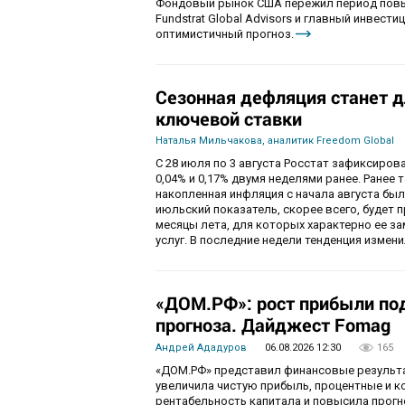
Фондовый рынок США пережил период повы
Fundstrat Global Advisors и главный инвести
оптимистичный прогноз.
Сезонная дефляция станет д
ключевой ставки
Наталья Мильчакова, аналитик Freedom Global
С 28 июля по 3 августа Росстат зафиксирова
0,04% и 0,17% двумя неделями ранее. Ранее 
накопленная инфляция с начала августа была
июльский показатель, скорее всего, будет 
месяцы лета, для которых характерно ее за
услуг. В последние недели тенденция изме
«ДОМ.РФ»: рост прибыли по
прогноза. Дайджест Fomag
Андрей Ададуров
06.08.2026 12:30
165
«ДОМ.РФ» представил финансовые результат
увеличила чистую прибыль, процентные и 
рентабельность капитала и повысила прогн