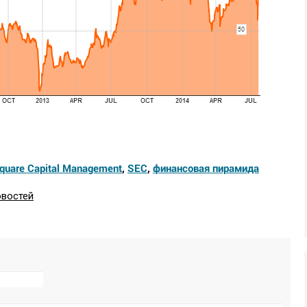
Square Capital Management
,
SEC
,
финансовая пирамида
овостей