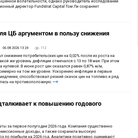
шенной волатильности, однако руководитель исследований
ционный директор Fundstrat Capital Том Ли сохраняет
ля ЦБ аргументом в пользу снижения
06.08.2026 13:24
112
л снижение потребительских цен на 0,02% после их роста на
такой же уровень дефляции отмечался с 13 по 18 мая. При этом
 нулевой. В июне рост цен оказался равен 0,87% м/м,
примерно на том же уровне. Ускорению инфляции в первые
медление, способствовал резкий скачок цен на топливо и ряд
нилась на противоположную.
дталкивает к повышению годового
ы за первое полугодие 2026 года. Компания существенно
комиссионные доходы, а также сохранила высокую
оз по прибыли на 2026 год. Аналитики позитивно оценивают