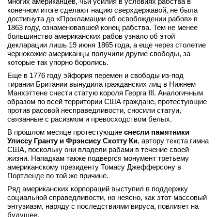
многих американцев, чьи усилия в условиях рабства в
конечном итоге сделают нацию сверхдержавой, не была
достигнута до «Прокламации об освобождении рабов» в
1863 году, ознаменовавшей конец рабства. Тем не менее
большинство американских рабов узнало об этой
декларации лишь 19 июня 1865 года, а еще через столетие
чернокожие американцы получили другие свободы, за
которые так упорно боролись.
Еще в 1776 году эйфория перемен и свободы из-под
тирании Британии вынудила гражданских лиц в Нижнем
Манхэттене снести статую короля Георга III. Аналогичным
образом по всей территории США граждане, протестующие
против расовой несправедливости, сносили статуи,
связанные с расизмом и превосходством белых.
В прошлом месяце протестующие
снесли памятники
Улиссу Гранту и Фрэнсису Скотту Ки
, автору текста гимна
США, поскольку они владели рабами в течение своей
жизни. Нападкам также подвергся монумент третьему
американскому президенту Томасу Джефферсону в
Портленде по той же причине.
Ряд американских корпораций выступил в поддержку
социальной справедливости, но неясно, как этот массовый
энтузиазм, наряду с последствиями вируса, повлияет на
будущее.