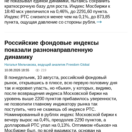
не показывал единой динамики, пытаясь сохранить
краткосрочную базу для роста. Индекс Мосбиржи к
18:40 мск увеличился на 0,46%, до 2291,60 пункта.
Индекс РТС снизился менее чем на 0,1%, до 873,85
пункта, ощущая давление со стороны рубля.
Российские фондовые индексы
показали разнонаправленную
динамику
Наталья Мильчакова, ведущий аналитик Freedom Global
10.08.2026 18:55
219
В понедельник, 10 августа, российский фондовый
рынок, открывшись в плюсе, всю первую половину дня
так и норовил упасть, но «быки», у которых, видимо,
после возвращения индекса Московской биржи на
уровень выше 2200 пунктов прибавилось уверенности,
не позволили главному индикатору рынка так
поступить, чего не скажешь об индексе РТС.
Номинированный в рублях индекс Московской биржи к
вечеру вырос на 0,4%, преодолев 2290 пунктов, а
долларовый РТС упал на 0,13%. Оптимизм «быков» на
Мосбирже был, по всей видимости, основан на