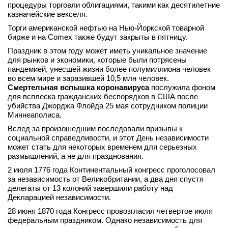
процедуры торговли облигациями, такими как десятилетние
вконтакте
казначейские векселя.
телеграм
Торги американской нефтью на Нью-Йоркской товарной
бирже и на Comex также будут закрыты в пятницу.
Стать автором
Праздник в этом году может иметь уникальное значение
для рынков и экономики, которые были потрясены
Вход
пандемией, унесшей жизни более полумиллиона человек
во всем мире и заразившей 10,5 млн человек.
Смертельная вспышка коронавируса
послужила фоном
для всплеска гражданских беспорядков в США после
убийства Джорджа Флойда 25 мая сотрудником полиции
Миннеаполиса.
Вслед за произошедшим последовали призывы к
социальной справедливости, и этот День независимости
может стать для некоторых временем для серьезных
размышлений, а не для празднования.
2 июля 1776 года Континентальный конгресс проголосовал
за независимость от Великобритании, а два дня спустя
делегаты от 13 колоний завершили работу над
Декларацией независимости.
28 июня 1870 года Конгресс провозгласил четвертое июля
федеральным праздником. Однако независимость для