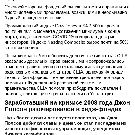
Со своей стороны, фондовый рынок пытается справиться с
многочисленными проблемами, возникшими в необычайно
бурный период его истории.
Промышленный индекс Dow Jones и S&P 500 выросли
почти на 40% с момента достижения минимума в конце
марта, когда пандемия COVID-19 подорвала доверие
инвесторов. Индекс Nasdaq Composite вырос почти на 50%
за тот же период.
Попытки властей возобновить деловую активность в США
оказались довольно неравномерными и сопровождались
отменой ограничений по социальному дистанцированию в
ряде южных и западных штатов США, включая Флориду,
Техас и Калифорнию. Тем не менее триллионы долларов
помощи от Федеральной резервной системы и
правительства США помогли приободрить покупателей
активов, считающихся рискованными на Уолл-стрит.
Заработавший на кризисе 2008 года Джон
Полсон разочаровался в хедж-фондах
Чуть более десяти лет спустя после того, как Джон
Полсон добился славы и денег, он стал последним из
известных финансовых управляющих, ушедших из
бизнеса хедж-фондов.