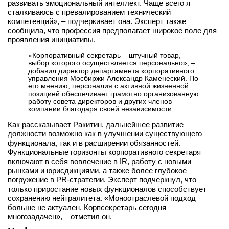
развивать эмоциональный интеллект. Чаще всего я
сталкиваюсь с превалированием технический
компетенций», – подчеркивает она. Эксперт также
сообщила, что профессия предполагает широкое поле для
проявления инициативы.
«Корпоративный секретарь – штучный товар,
выбор которого осуществляется персонально», –
добавил директор департамента корпоративного
управления Мосбиржи Александр Каменеский. По
его мнению, персоналия с активной жизненной
позицией обеспечивает грамотно организованную
работу совета директоров и других членов
компании благодаря своей независимости.
Как рассказывает Ракитин, дальнейшее развитие
должности возможно как в улучшении существующего
функционала, так и в расширении обязанностей.
Функциональные горизонты корпоративного секретаря
включают в себя вовлечение в IR, работу с новыми
рынками и юрисдикциями, а также более глубокое
погружение в PR-стратегии. Эксперт подчеркнул, что
только приростание новых функционалов способствует
сохранению нейтралитета. «Моноотраслевой подход
больше не актуален. Корпсекретарь сегодня
многозадачен», – отметил он.