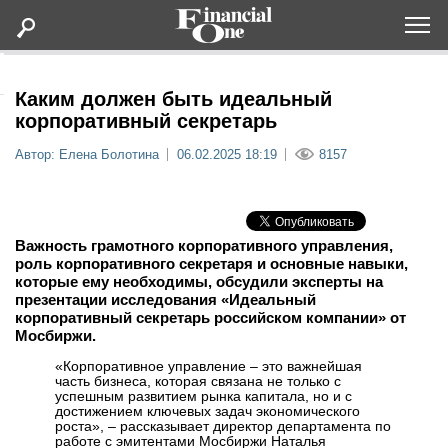
Оформить подписку
Каким должен быть идеальный
корпоративный секретарь
Статьи
Автор: Елена Болотина
06.02.2025 18:19
8157
Дайджесты
Важность грамотного корпоративного управления,
Lifestyle
роль корпоративного секретаря и основные навыки,
которые ему необходимы, обсудили эксперты на
презентации исследования «Идеальный
Мероприятия
корпоративный секретарь российском компании» от
Мосбиржи.
Новости
«Корпоративное управление – это важнейшая
часть бизнеса, которая связана не только с
успешным развитием рынка капитала, но и с
Интервью
достижением ключевых задач экономического
роста», – рассказывает директор департамента по
работе с эмитентами Мосбиржи Наталья