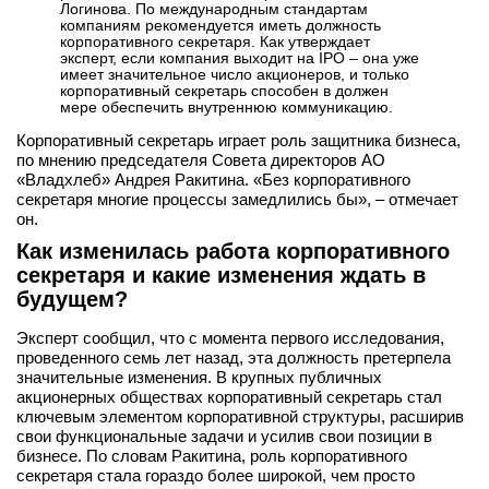
Логинова. По международным стандартам
вконтакте
компаниям рекомендуется иметь должность
телеграм
корпоративного секретаря. Как утверждает
эксперт, если компания выходит на IPO – она уже
имеет значительное число акционеров, и только
корпоративный секретарь способен в должен
Стать автором
мере обеспечить внутреннюю коммуникацию.
Вход
Корпоративный секретарь играет роль защитника бизнеса,
по мнению председателя Совета директоров АО
«Владхлеб» Андрея Ракитина. «Без корпоративного
секретаря многие процессы замедлились бы», – отмечает
он.
Как изменилась работа корпоративного
секретаря и какие изменения ждать в
будущем?
Эксперт сообщил, что с момента первого исследования,
проведенного семь лет назад, эта должность претерпела
значительные изменения. В крупных публичных
акционерных обществах корпоративный секретарь стал
ключевым элементом корпоративной структуры, расширив
свои функциональные задачи и усилив свои позиции в
бизнесе. По словам Ракитина, роль корпоративного
секретаря стала гораздо более широкой, чем просто