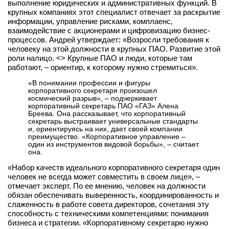
выполнение юридических и административных функций. В
крупных компаниях этот специалист отвечает за раскрытие
информации, управление рисками, комплаенс,
взаимодействие с акционерами и цифровизацию бизнес-
процессов. Андрей утверждает: «Возросли требования к
человеку на этой должности в крупных ПАО. Развитие этой
роли налицо. <> Крупные ПАО и люди, которые там
работают, – ориентир, к которому нужно стремиться».
«В понимании профессии и фигуры
корпоративного секретаря произошел
космический разрыв», – подчеркивает
корпоративный секретарь ПАО «ГАЗ» Алена
Бреева. Она рассказывает, что корпоративный
секретарь выстраивает универсальные стандарты
и, ориентируясь на них, дает своей компании
преимущество. «Корпоративное управление –
один из инструментов видовой борьбы», – считает
она.
«Набор качеств идеального корпоративного секретаря один
человек не всегда может совместить в своем лице», –
отмечает эксперт. По ее мнению, человек на должности
обязан обеспечивать выверенность, координированность и
слаженность в работе совета директоров, сочетания эту
способность с техническими компетенциями: понимания
бизнеса и стратегии. «Корпоративному секретарю нужно