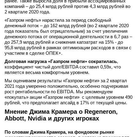
ранее. Также выросла доля в прибыли ассоциированных
компаний – до 25,4 млрд рублей против 4,3 млрд рублей во
2 квартале 2020 года.
«Газпром нефть» нарастила за период свободный
денежный поток – до 162 млрд рублей (во 2 квартале 2020
года показатель был отрицательным) за счет увеличения
денежного потока от операционной деятельности в 6,7 раз –
до 257,9 млрд рублей и снижения капзатрат на 15% - до
95,8 млрд рублей в рамках оптимизации расходов в связи с
участием в сделке ОПЕК+.
Долговая нагрузка «Газпром нефти» сократилась
,
коэффициент чистый долг/EBITDA составил 0,59х, что
является весьма комфортным уровнем.
Мы оцениваем результаты «Газпром нефти» за 2 квартал
2021 года умеренно положительно, особенно подчеркивая
рост рентабельности по EBITDA. Мы рекомендуем
«покупать» акции «Газпром нефти» с целевым уровнем 490
рублей, что предполагает апсайд в 17% от текущей цены.
Мнение Джима Крамера о Regeneron,
Abbott, Nvidia и других игроках
По словам Джима Крамера, на фондовом рынке