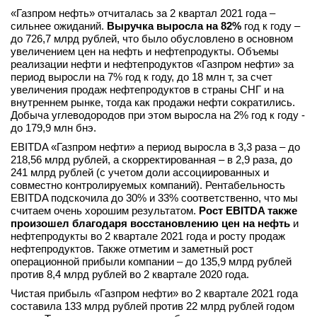
«Газпром нефть» отчиталась за 2 квартал 2021 года –
вконтакте
сильнее ожиданий.
телеграм
Выручка выросла на 82%
год к году –
до 726,7 млрд рублей, что было обусловлено в основном
увеличением цен на нефть и нефтепродукты. Объемы
Стать автором
реализации нефти и нефтепродуктов «Газпром нефти» за
период выросли на 7% год к году, до 18 млн т, за счет
Вход
увеличения продаж нефтепродуктов в страны СНГ и на
внутреннем рынке, тогда как продажи нефти сократились.
Добыча углеводородов при этом выросла на 2% год к году -
до 179,9 млн бнэ.
EBITDA «Газпром нефти» а период выросла в 3,3 раза – до
218,56 млрд рублей, а скорректированная – в 2,9 раза, до
241 млрд рублей (c учетом доли ассоциированных и
совместно контролируемых компаний). Рентабельность
EBITDA подскочила до 30% и 33% соответственно, что мы
считаем очень хорошим результатом.
Рост EBITDA также
произошел благодаря восстановлению цен на нефть
и
нефтепродукты во 2 квартале 2021 года и росту продаж
нефтепродуктов. Также отметим и заметный рост
операционной прибыли компании – до 135,9 млрд рублей
против 8,4 млрд рублей во 2 квартале 2020 года.
Чистая прибыль «Газпром нефти» во 2 квартале 2021 года
составила 133 млрд рублей против 22 млрд рублей годом