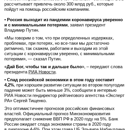
рассчитывает привлечь около 300 млрд руб., которые
пойдут на помощь российским компаниям.
•
Россия выходит из пандемии коронавируса уверенно
и с минимальными потерями
, заявил президент
Владимир Путин.
«Мы говорим о том, что при определенных издержках,
проблемах, при потерях, но все-таки мы достаточно
ритмично, так скажем, работаем и выходим из этой
ситуации с коронавирусом уверенно, с минимальными
потерями», — сказал Путин.
«
Дай Бог, чтобы так и дальше было
», – передают слова
президента
РИА Новости
.
•
Спад российской экономики в этом году составит
4,2%
, при хорошем развитии ситуации во втором полугодии
падение может быть меньше 3%, сообщили в интервью
РИА Новости гендиректор рейтингового агентства «Эксперт
РА» Сергей Тищенко.
Это оптимистичнее прогнозов российских финансовых
властей. Официальный прогноз Минэкономразвития
предполагает снижение ВВП РФ в 2020 году на 5%. Банк
России ожидает спада экономики страны в 2020 году
в диапазоне 4-6%. При этом глава ЦБ Эльвира Набиуллина