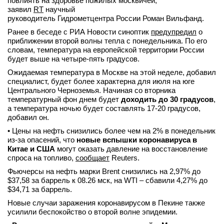
повлиять на здоровье пожилых москвичей,
заявил
RT
научный
руководитель Гидрометцентра России Роман Вильфанд.
Ранее в беседе с РИА Новости синоптик
предупредил
о
приближении второй волны тепла с понедельника. По его
словам, температура на европейской территории России
будет выше на четыре-пять градусов.
Ожидаемая температура в Москве на этой неделе, добавил
специалист, будет более характерна для июля на юге
Центрального Черноземья. Начиная со вторника
температурный фон днем будет
доходить до 30 градусов
,
а температура ночью будет составлять 17-20 градусов,
добавил он.
• Цены на нефть снизились более чем на 2% в понедельник
из-за опасений, что
новые вспышки коронавируса в
Китае и США
могут оказать давление на восстановление
спроса на топливо,
сообщает
Reuters.
Фьючерсы на нефть марки Brent снизились на 2,97% до
$37,58 за баррель к 08.26 мск, на WTI – сбавили 4,27% до
$34,71 за баррель.
Новые случаи заражения коронавирусом в Пекине также
усилили беспокойство о второй волне эпидемии.