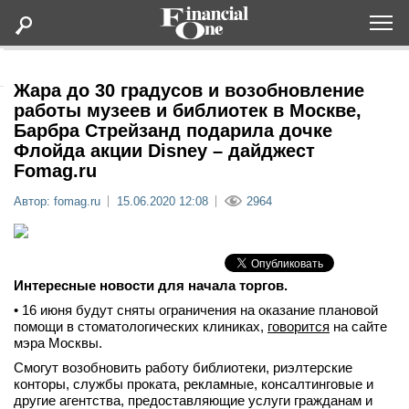
Оформить подписку
Жара до 30 градусов и возобновление
работы музеев и библиотек в Москве,
Барбра Стрейзанд подарила дочке
Статьи
Флойда акции Disney – дайджест
Fomag.ru
Дайджесты
Автор: fomag.ru
15.06.2020 12:08
2964
Lifestyle
Мероприятия
Интересные новости для начала торгов.
• 16 июня будут сняты ограничения на оказание плановой
Новости
помощи в стоматологических клиниках,
говорится
на сайте
мэра Москвы.
Смогут возобновить работу библиотеки, риэлтерские
Интервью
конторы, службы проката, рекламные, консалтинговые и
другие агентства, предоставляющие услуги гражданам и