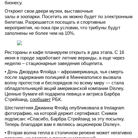
бизнесу.
вконтакте
Откроют свои двери музеи, выставочные
телеграм
залы и зоопарки. Посетить их можно будет по электронным
билетам. Разрешается посещать и спортивные
Стать автором
мероприятия, но пока при условии, что трибуны будут
заполнены не более чем на 10%.
Вход
Рестораны и кафе планируем открыть в два этапа. С 16
июня в городе заработают летние веранды, а еще через
неделю – стационарные заведения общепита.
• Дочь Джорджа Флойда – афроамериканца, чья смерть
после задержания полицией в Миннеаполисе вызвала
волну протестов и беспорядков по всему миру — стала
обладательницей акций американской компании Disney.
Ценные бумаги ей подарила певица и актриса Барбра
Стрейзанд,
сообщает
РБК.
Шестилетняя Джианна Флойд опубликовала в Instagram
фотографию, на которой держит сертификат. Снимок
подписан: «Спасибо, Барбра Стрейзанд за эту посылку.
Теперь благодаря вам я являюсь акционером Disney».
• Вторая волна тепла в столичном регионе может негативно