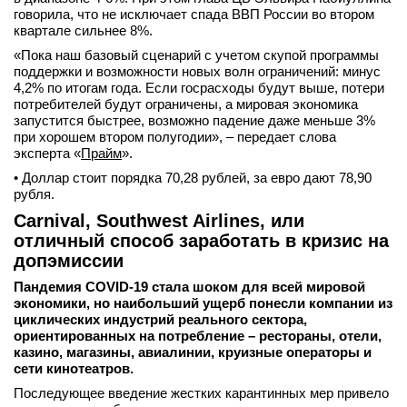
говорила, что не исключает спада ВВП России во втором
квартале сильнее 8%.
«Пока наш базовый сценарий с учетом скупой программы
поддержки и возможности новых волн ограничений: минус
4,2% по итогам года. Если госрасходы будут выше, потери
потребителей будут ограничены, а мировая экономика
запустится быстрее, возможно падение даже меньше 3%
при хорошем втором полугодии», – передает слова
эксперта «
Прайм
».
• Доллар стоит порядка 70,28 рублей, за евро дают 78,90
рубля.
Carnival, Southwest Airlines, или
отличный способ заработать в кризис на
допэмиссии
Пандемия COVID-19 стала шоком для всей мировой
экономики, но наибольший ущерб понесли компании из
циклических индустрий реального сектора,
ориентированных на потребление – рестораны, отели,
казино, магазины, авиалинии, круизные операторы и
сети кинотеатров.
Последующее введение жестких карантинных мер привело