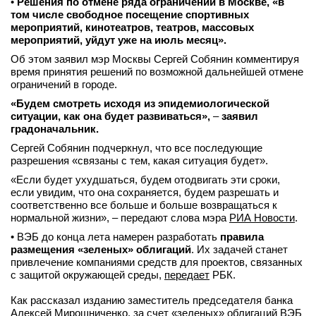
•
Решения по отмене ряда ограничений в Москве, «в
том числе свободное посещение спортивных
мероприятий, кинотеатров, театров, массовых
мероприятий, уйдут уже на июль месяц».
Об этом заявил мэр Москвы Сергей Собянин комментируя
время принятия решений по возможной дальнейшей отмене
ограничений в городе.
«Будем смотреть исходя из эпидемиологической
ситуации, как она будет развиваться»,
–
заявил
градоначальник.
Сергей Собянин подчеркнул, что все последующие
разрешения «связаны с тем, какая ситуация будет».
«Если будет ухудшаться, будем отодвигать эти сроки,
если увидим, что она сохраняется, будем разрешать и
соответственно все больше и больше возвращаться к
нормальной жизни», – передают слова мэра
РИА Новости
.
• ВЭБ до конца лета намерен разработать
правила
размещения «зеленых» облигаций
. Их задачей станет
привлечение компаниями средств для проектов, связанных
с защитой окружающей среды,
передает
РБК.
Как рассказал изданию заместитель председателя банка
Алексей Мирошниченко, за счет «зеленых» облигаций ВЭБ