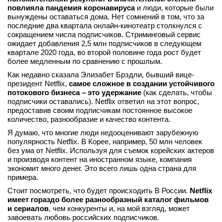
повлияла пандемия коронавируса
и люди, которые были
вынуждены оставаться дома. Нет сомнений в том, что за
последние два квартала онлайн-кинотеатр столкнулся с
сокращением числа подписчиков. Стриминговый сервис
ожидает добавления 2,5 млн подписчиков в следующем
квартале 2020 года, во второй половине года рост будет
более медленным по сравнению с прошлым.
Как недавно сказала Элизабет Брэдли, бывший вице-
президент Netflix,
самое сложное в создании устойчивого
потокового бизнеса – это удержание
(как сделать, чтобы
подписчики оставались). Netflix ответил на этот вопрос,
предоставив своим подписчикам постоянное высокое
количество, разнообразие и качество контента.
Я думаю, что многие люди недооценивают зарубежную
популярность Netflix. В Корее, например, 50 млн человек
без ума от Netflix. Используя для съемок корейских актеров
и производя контент на иностранном языке, компания
экономит много денег. Это всего лишь одна страна для
примера.
Стоит посмотреть, что будет происходить В России.
Netflix
имеет гораздо более разнообразный каталог фильмов
и сериалов
, чем конкуренты и, на мой взгляд, может
завоевать любовь российских подписчиков.