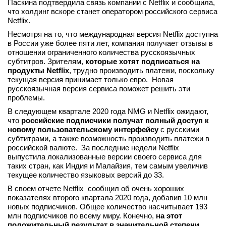
Паскина подтвердила связь компании с Netflix и сообщила,
вконтакте
что холдинг вскоре станет оператором российского сервиса
телеграм
Netflix.
Несмотря на то, что международная версия Netflix доступна
в России уже более пяти лет, компания получает отзывы в
Стать автором
отношении ограниченного количества русскоязычных
Вход
субтитров. Зрителям,
которые хотят подписаться на
продукты Netflix
, трудно производить платежи, поскольку
текущая версия принимает только евро. Новая
русскоязычная версия сервиса поможет решить эти
проблемы.
В следующем квартале 2020 года NMG и Netflix ожидают,
что
российские подписчики получат полный доступ к
новому пользовательскому интерфейсу
с русскими
субтитрами, а также возможность производить платежи в
российской валюте. За последние недели Netflix
выпустила локализованные версии своего сервиса для
таких стран, как Индия и Малайзия, тем самым увеличив
текущее количество языковых версий до 33.
В своем отчете Netflix сообщил об очень хороших
показателях второго квартала 2020 года, добавив 10 млн
новых подписчиков. Общее количество насчитывает 193
млн подписчиков по всему миру. Конечно,
на этот
положительный результат в значительной степени