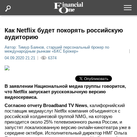
Оформить подписку
Как Netflix будет покорять российскую
аудиторию
Статьи
Автор: Тимур Баянов, старший персональный брокер по
международным рынкам «БКС Брокер»
04.09.2020 21:21
6374
Дайджесты
Lifestyle
В заявлении Национальной медиа группы говорится,
что Netflix запускает русскоязычную версию
Мероприятия
видеосервиса.
Согласно отчету Broadband TV News
, калифорнийский
Новости
поставщик медиауслуг Netflix компания объединятся с
российской холдинговой группой NMG, на которую
приходится около 25% телевизионного рынка России, и
Интервью
запустят локализованную версию онлайн-кинотеатра уже в
середине октября. Исполнительный директор НМГ Ольга