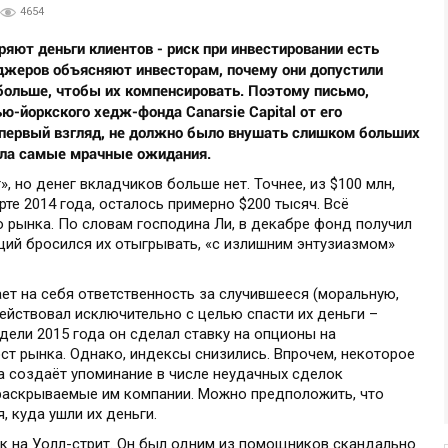
4654
ют деньги клиентов - риск при инвестировании есть
джеров объясняют инвесторам, почему они допустили
больше, чтобы их компенсировать. Поэтому письмо,
ю-йоркского хедж-фонда Canarsie Capital от его
 первый взгляд, не должно было внушать слишком больших
шла самые мрачные ожидания.
, но денег вкладчиков больше нет. Точнее, из $100 млн,
рте 2014 года, осталось примерно $200 тысяч. Всё
 рынка. По словам господина Ли, в декабре фонд получил
щий бросился их отыгрывать, «с излишним энтузиазмом»
ает на себя ответственность за случившееся (моральную,
действовал исключительно с целью спасти их деньги –
едели 2015 года он сделал ставку на опционы на
ост рынка. Однако, индексы снизились. Впрочем, некоторое
а создаёт упоминание в числе неудачных сделок
 раскрываемые им компании. Можно предположить, что
 куда ушли их деньги.
чок на Уолл-стрит. Он был одним из помощников скандально