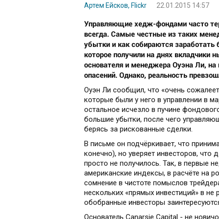
Артем Ейсков, Flickr
22.01.2015 14:57
Управляющие хедж-фондами часто теря
всегда. Самые честные из таких мене
убытки и как собираются заработать 
которое получили на днях вкладчики нь
основателя и менеджера Оуэна Ли, на
опасений. Однако, реальность превзо
Оуэн Ли сообщил, что «очень сожалеет»
которые были у него в управлении в ма
остальное исчезло в пучине фондового
большие убытки, после чего управляю
берясь за рискованные сделки.
В письме он подчёркивает, что приним
конечно), но уверяет инвесторов, что 
просто не получилось. Так, в первые н
американские индексы, в расчёте на р
сомнение в чистоте помыслов трейдер
нескольких «прямых инвестиций» в не
обобранные инвесторы заинтересуются,
Основатель Canarsie Capital - не нови