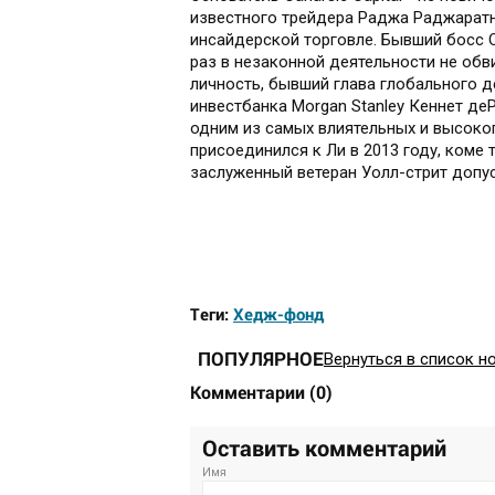
известного трейдера Раджа Раджаратна
инсайдерской торговле. Бывший босс О
раз в незаконной деятельности не обв
личность, бывший глава глобального 
инвестбанка Morgan Stanley Кеннет деР
одним из самых влиятельных и высоко
присоединился к Ли в 2013 году, коме т
заслуженный ветеран Уолл-стрит допус
Теги:
Хедж-фонд
ПОПУЛЯРНОЕ
Вернуться в список н
Комментарии
(
0
)
Оставить комментарий
Имя