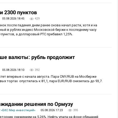
и 2300 пунктов
05.08.2026 18:45
429
нок после падения днем ранее снова начал расти, хотя и на
ный в рублях индекс Московской биржи к последнему часу
 пунктов, а долларовый РТС прибавил 1,25%.
ьше валюты: рубль продолжит
05.08.2026 18:10
392
стет впервые с начала августа. Пара CNY/RUB на Мосбирже
ых торгах опустилась к 81,1, пара EUR/RUB снизилась до 93,7.
 ожидании решения по Ормузу
 «БКС Мир инвестиций»
05.08.2026 17:23
395
вторник снижением на 5,26%. Нефть упала на фоне обещаний