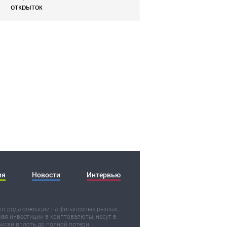
открыток
ия
Новости
Интервью
о рода операции на финансовых рынках,
ая инвестиции в криптовалюты, несут в
риски вплоть до полной потери