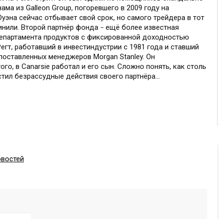
ма из Galleon Group, погоревшего в 2009 году на
уэна сейчас отбывает свой срок, но самого трейдера в тот
инили. Второй партнёр фонда
ещё более известная
–
департамента продуктов с фиксированной доходностью
егт, работавший в инвестиндустрии с 1981 года и ставший
поставленных менеджеров Morgan Stanley. Он
ого, в Canarsie работал и его сын. Сложно понять, как столь
тил безрассудные действия своего партнёра...
овостей