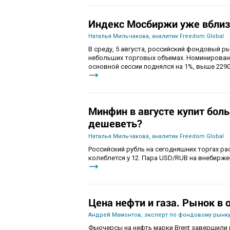
Индекс Мосбиржи уже вблиз
Наталья Мильчакова, аналитик Freedom Global
В среду, 5 августа, российский фондовый ры
небольших торговых объемах. Номинирован
основной сессии поднялся на 1%, выше 2290
Минфин в августе купит бол
дешеветь?
Наталья Мильчакова, аналитик Freedom Global
Российский рубль на сегодняшних торгах ра
колеблется у 12. Пара USD/RUB на внебиржев
Цена нефти и газа. Рынок в
Андрей Мамонтов, эксперт по фондовому рынку
Фьючерсы на нефть марки Brent завершили 