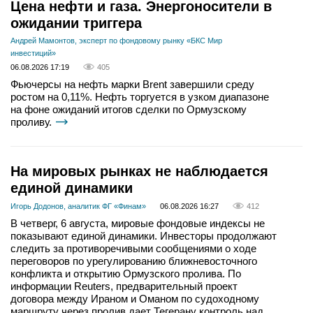
Цена нефти и газа. Энергоносители в
ожидании триггера
Андрей Мамонтов, эксперт по фондовому рынку «БКС Мир
инвестиций»
06.08.2026 17:19
405
Фьючерсы на нефть марки Brent завершили среду
ростом на 0,11%. Нефть торгуется в узком диапазоне
на фоне ожиданий итогов сделки по Ормузскому
проливу.
На мировых рынках не наблюдается
единой динамики
Игорь Додонов, аналитик ФГ «Финам»
06.08.2026 16:27
412
В четверг, 6 августа, мировые фондовые индексы не
показывают единой динамики. Инвесторы продолжают
следить за противоречивыми сообщениями о ходе
переговоров по урегулированию ближневосточного
конфликта и открытию Ормузского пролива. По
информации Reuters, предварительный проект
договора между Ираном и Оманом по судоходному
маршруту через пролив дает Тегерану контроль над