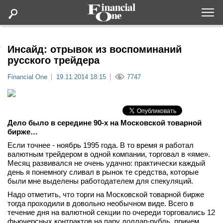
Оформить подписку
Инсайд: отрывок из воспоминаний
русского трейдера
Статьи
Financial One
19.11.2014 18:15
7747
Дайджесты
Дело было в середине 90-х на Московской товарной
Lifestyle
бирже…
Если точнее - ноябрь 1995 года. В то время я работал
Мероприятия
валютным трейдером в одной компании, торговал в «яме».
Месяц развивался не очень удачно: практически каждый
день я понемногу сливал в рынок те средства, которые
Новости
были мне выделены работодателем для спекуляций.
Надо отметить, что торги на Московской товарной бирже
Интервью
тогда проходили в довольно необычном виде. Всего в
течение дня на валютной секции по очереди торговались 12
фьючерсных контрактов на пару доллар-рубль, причем