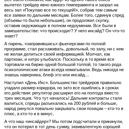
вылетел трейдер явно южного темперамента и заорал на
весь зал «Покупаю все по текущей!», собрав тем самым
все заявки по дальним месяцам. Более того, сдвинув спред
(объемы-то были небольшие), он продолжил скупку,
оставив окружающих в полном недоумении. Все были в
замешательстве: что происходит? У него инсайд? Он что-то
знает?
А парень, «заправившись» фьючерсами по полной
программе, стал расхаживать, довольный, по залу, ни с кем
не желая делиться своей информацией. Молчал, как
партизан, и хитро улыбался. Поскольку в то время все
торговали на бирже одной большой толпой, то такого рода
психологические атаки всегда изматывали. Ведь никогда не
знаешь наверняка, блеф это или инсайд…
Наступил «День Икс». Большинство трейдеров правильно
угадало размер коридора, но зато все ошиблись в сроках
его действия: регулятор расширил его на полгода вместо
трех месяцев. Что тут началось! Дальние контракты стали
валиться, спреды разъехались на 200 рублей и больше,
народ ринулся повально закрывать свои позиции – кто-то в
плюс, а кто-то и в минус.
А что наш «инсайдер»? Мы потом подсчитали и прикинули,
что он потерял в тот день сумму, эквивалентную хорошей