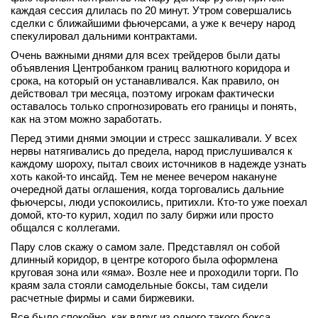
каждая сессия длилась по 20 минут. Утром совершались
вконтакте
сделки с ближайшими фьючерсами, а уже к вечеру народ
телеграм
спекулировал дальними контрактами.
Очень важными днями для всех трейдеров были даты
Стать автором
объявления Центробанком границ валютного коридора и
срока, на который он устанавливался. Как правило, он
Вход
действовал три месяца, поэтому игрокам фактически
оставалось только спрогнозировать его границы и понять,
как на этом можно заработать.
Перед этими днями эмоции и стресс зашкаливали. У всех
нервы натягивались до предела, народ прислушивался к
каждому шороху, пытал своих источников в надежде узнать
хоть какой-то инсайд. Тем не менее вечером накануне
очередной даты оглашения, когда торговались дальние
фьючерсы, люди успокоились, притихли. Кто-то уже поехал
домой, кто-то курил, ходил по залу биржи или просто
общался с коллегами.
Пару слов скажу о самом зале. Представлял он собой
длинный коридор, в центре которого была оформлена
круговая зона или «яма». Возле нее и проходили торги. По
краям зала стояли самодельные боксы, там сидели
расчетные фирмы и сами биржевики.
Все было спокойно, как вдруг из одного такого бокса