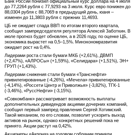
Банк России понизил официальный курс доллара на 4 июля
до 77,2264 рубля с 77,9293 на 3 июля. Курс евро понижен до
вконтакте
телеграм
88,0304 рубля с 88,7069 в предыдущий день, юаня –
изменен до 11,3803 рубля с прежних 11,4693.
ЦБ не ожидает спада ВВП по итогам второго квартала,
Стать автором
сообщил зампредседателя регулятора Алексей Заботкин. В
июле прогноз будет обновлен, а в 2026 году, по оценке ЦБ,
Вход
экономика вырастет на 0,5–1,5%. Минэкономразвития
ожидает рост на 0,4%.
Лидерами роста стали бумаги МКБ (+2,61%), ДВМП
(+2,47%), «АЛРОСы» (+1,59%), «Селигдара» (+1,51%), ЭН+
ГРУП (+1,43%).
Лидерами снижения стали бумаги «Транснефти»
привилегированные (-4,26%), «Мечела» привилегированные
(-4,14%), «Россети Центр и Приволжья» (-3,82%), ТГК-1
(-3,46%), «РуссНефти» (-3,15%).
«Совкомбанк» рассматривает возможность выплаты
дополнительных дивидендов акциями дочерних компаний,
сообщил первый зампред правления Сергей Хотимский.
Такой механизм, по его словам, позволит ускорить выход
активов на рынок, однако конкретных решений пока не
принято. Акции растут на 0,42%.
Акционеры «Акрона» на годовом собрании приняли