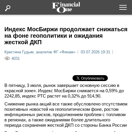
Оформить подписку
Индекс МосБиржи продолжает снижаться
на фоне геополитики и ожидания
жесткой ДКП
Статьи
Кристина Гудым, аналитик ФГ «Финам»
03.07.2026 19:31
4031
Дайджесты
Lifestyle
В пятницу, 3 июля, рынок завершает основную сессию в
Мероприятия
«красной зоне». Индекс МосБиржи снижается на 0,59% до
2242,85, индекс РТС растет на 0,32% до 914,90.
Снижение рынка акций все также обусловлено отсутствием
Новости
позитивных новостей на геополитическом фоне, ростом
инфляционных рисков, продолжением проблем с топливом
в регионах, а также ожиданиями более длительного
Интервью
периода сохранения жесткой ДКП со стороны Банка России