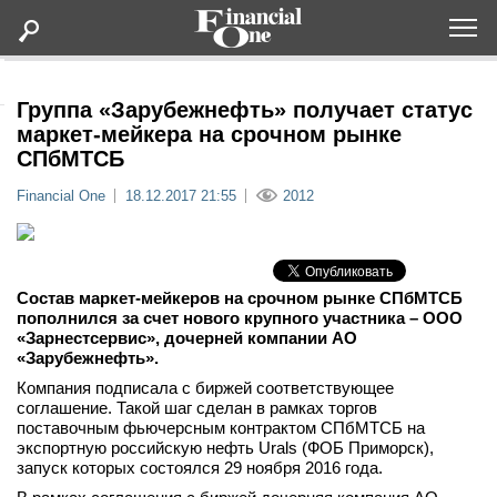
Оформить подписку
Группа «Зарубежнефть» получает статус
маркет-мейкера на срочном рынке
СПбМТСБ
Статьи
Financial One
18.12.2017 21:55
2012
Дайджесты
Lifestyle
Состав маркет-мейкеров на срочном рынке СПбМТСБ
пополнился за счет нового крупного участника –
ООО
«Зарнестсервис», дочерней компании АО
Мероприятия
«Зарубежнефть».
Компания подписала с биржей соответствующее
Новости
соглашение. Такой шаг сделан в рамках торгов
поставочным фьючерсным контрактом СПбМТСБ на
экспортную российскую нефть Urals (ФОБ Приморск),
Интервью
запуск которых состоялся 29 ноября 2016 года.