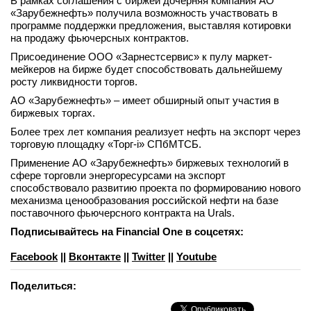
В рамках соглашения с биржей дочерняя компания АО
«Зарубежнефть» получила возможность участвовать в
вконтакте
программе поддержки предложения, выставляя котировки
телеграм
на продажу фьючерсных контрактов.
Присоединение ООО «Зарнестсервис» к пулу маркет-
Стать автором
мейкеров на бирже будет способствовать дальнейшему
росту ликвидности торгов.
Вход
АО «Зарубежнефть» – имеет обширный опыт участия в
биржевых торгах.
Более трех лет компания реализует нефть на экспорт через
торговую площадку «Торг-i» СПбМТСБ.
Применение АО «Зарубежнефть» биржевых технологий в
сфере торговли энергоресурсами на экспорт
способствовало развитию проекта по формированию нового
механизма ценообразования российской нефти на базе
поставочного фьючерсного контракта на Urals.
Подписывайтесь на Financial One в соцсетях:
Facebook
||
Вконтакте
||
Twitter
||
Youtube
Поделиться: