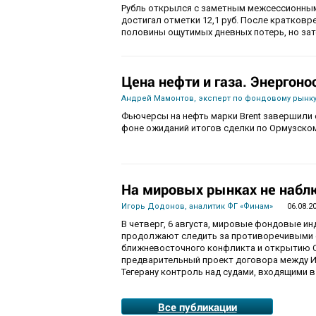
Рубль открылся с заметным межсессионным
достигал отметки 12,1 руб. После кратков
половины ощутимых дневных потерь, но зат
Цена нефти и газа. Энергоно
Андрей Мамонтов, эксперт по фондовому рынку
Фьючерсы на нефть марки Brent завершили с
фоне ожиданий итогов сделки по Ормузско
На мировых рынках не набл
Игорь Додонов, аналитик ФГ «Финам»
06.08.2
В четверг, 6 августа, мировые фондовые и
продолжают следить за противоречивыми 
ближневосточного конфликта и открытию О
предварительный проект договора между И
Тегерану контроль над судами, входящими в
Все публикации