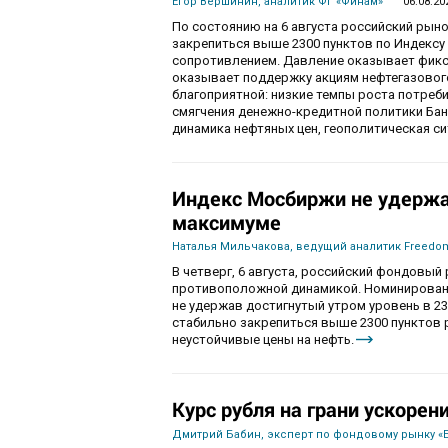
Егор Вершинин, аналитик ФГ «Финам»
06.08.20
По состоянию на 6 августа российский рын
закрепиться выше 2300 пунктов по Индекс
сопротивлением. Давление оказывает фикса
оказывает поддержку акциям нефтегазового
благоприятной: низкие темпы роста потре
смягчения денежно-кредитной политики Ба
динамика нефтяных цен, геополитическая с
Индекс Мосбиржи не удержа
максимуме
Наталья Мильчакова, ведущий аналитик Freedom
В четверг, 6 августа, российский фондовы
противоположной динамикой. Номинированны
не удержав достигнутый утром уровень в 230
стабильно закрепиться выше 2300 пунктов 
неустойчивые цены на нефть.
Курс рубля на грани ускорен
Дмитрий Бабин, эксперт по фондовому рынку «