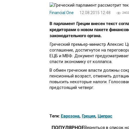
Financial One
12.08.2015 12:48
2402
В парламент Греции внесен текст со
кредиторами о новом пакете финансов
законодательного органа.
Греческий премьер-министр Алексис Ц
соглашение, достигнутое на переговор
ЕЦБ и МВФ. Документ предусматривае
спасти экономику от коллапса.
В обмен греческие власти должны сок
пенсионный возраст, отменить дотации
повысить некоторые налоги. Голосован
предстоящий четверг.
Теги:
Еврозона
,
Греция
,
Ципрас
ПОПУЛЯРНОЕ
Вернуться в список н