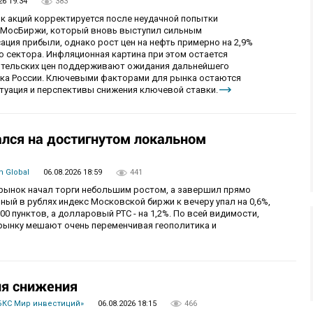
26 19:34
383
ок акций корректируется после неудачной попытки
у МосБиржи, который вновь выступил сильным
ция прибыли, однако рост цен на нефть примерно на 2,9%
 сектора. Инфляционная картина при этом остается
бительских цен поддерживают ожидания дальнейшего
нка России. Ключевыми факторами для рынка остаются
итуация и перспективы снижения ключевой ставки.
лся на достигнутом локальном
 Global
06.08.2026 18:59
441
й рынок начал торги небольшим ростом, а завершил прямо
й в рублях индекс Московской биржи к вечеру упал на 0,6%,
0 пунктов, а долларовый РТС - на 1,2%. По всей видимости,
рынку мешают очень переменчивая геополитика и
ия снижения
БКС Мир инвестиций»
06.08.2026 18:15
466