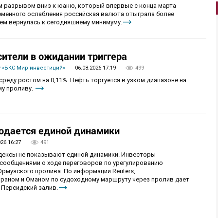
 разрывом вниз к юаню, который впервые с конца марта
ременного ослабления российская валюта отыграла более
ем вернулась к сегодняшнему минимуму.
сители в ожидании триггера
 «БКС Мир инвестиций»
06.08.2026 17:19
499
реду ростом на 0,11%. Нефть торгуется в узком диапазоне на
му проливу.
юдается единой динамики
026 16:27
491
ндексы не показывают единой динамики. Инвесторы
сообщениями о ходе переговоров по урегулированию
рмузского пролива. По информации Reuters,
раном и Оманом по судоходному маршруту через пролив дает
 Персидский залив.