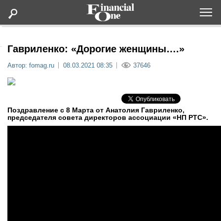
Оформить подписку
Гавриленко: «Дорогие женщины….»
Автор: fomag.ru
08.03.2021 08:35
37646
Статьи
Дайджесты
Поздравление с 8 Марта от Анатолия Гавриленко,
председателя совета директоров ассоциации «НП РТС».
Lifestyle
Мероприятия
Новости
Интервью