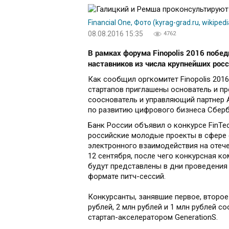
Financial One, Фото (kyrag-grad.ru, wikip
08.08.2016 15:35
4762
В рамках форума
Finopolis
2016 победи
наставников из числа крупнейших рос
Как сообщил оргкомитет Finopolis 201
стартапов приглашены основатель и п
сооснователь и управляющий партнер A
по развитию цифрового бизнеса Сберб
Банк России объявил о конкурсе FinTec
российские молодые проекты в сфере 
электронного взаимодействия на отеч
12 сентября, после чего конкурсная к
будут представлены в дни проведения Ф
формате питч-сессий.
Конкурсанты, занявшие первое, второе
рублей, 2 млн рублей и 1 млн рублей с
стартап-акселератором GenerationS.