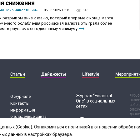
ия снижения
БКС Мир инвестиций»
06.08.2026 18:15
613
 разрывом вниз к юаню, который впервые с конца марта
ременного ослабления российская валюта отыграла более
ем вернулась к сегодняшнему минимуму.
Статьи
Дайджесты
Lifestyle
Мероприят
Журнал “Financial
Любог
О журнале
включ
One” в социальных
Контакты
себе 
сетях:
вложе
Информация
данно
о владельце сайта
воспр
Обработка
Испол
данных (Cookie). Ознакомиться с политикой в отношении обработ
риск 
персональных данных
резул
ных данных в настройках браузера.