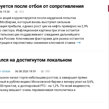
уется после отбоя от сопротивления
26 19:34
512
ок акций корректируется после неудачной попытки
у МосБиржи, который вновь выступил сильным
ция прибыли, однако рост цен на нефть примерно на 2,9%
 сектора. Инфляционная картина при этом остается
бительских цен поддерживают ожидания дальнейшего
нка России. Ключевыми факторами для рынка остаются
итуация и перспективы снижения ключевой ставки.
лся на достигнутом локальном
 Global
06.08.2026 18:59
593
й рынок начал торги небольшим ростом, а завершил прямо
й в рублях индекс Московской биржи к вечеру упал на 0,6%,
0 пунктов, а долларовый РТС - на 1,2%. По всей видимости,
рынку мешают очень переменчивая геополитика и