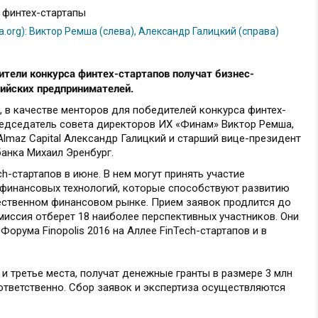
edia.org): Виктор Ремша (слева), Александр Галицкий (справа)
тели конкурса финтех-стартапов получат бизнес-
сийских предпринимателей.
6, в качестве менторов для победителей конкурса финтех-
редседатель совета директоров ИХ «Финам» Виктор Ремша,
lmaz Capital Александр Галицкий и старший вице-президент
анка Михаил Эренбург.
h-стартапов в июне. В нем могут принять участие
финансовых технологий, которые способствуют развитию
ественном финансовом рынке. Прием заявок продлится до
омиссия отберет 18 наиболее перспективных участников. Они
орума Finopolis 2016 на Аллее FinTech-стартапов и в
 и третье места, получат денежные гранты в размере 3 млн
оответственно. Сбор заявок и экспертиза осуществляются