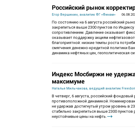
Российский рынок корректир
Егор Вершинин, аналитик ФГ «Финам»
06.08.20
По состоянию на 6 августа российский рын
закрепиться выше 2300 пунктов по Индекс
сопротивлением. Давление оказывает фикса
оказывает поддержку акциям нефтегазового
благоприятной: низкие темпы роста потре
смягчения денежно-кредитной политики Ба
динамика нефтяных цен, геополитическая с
Индекс Мосбиржи не удержа
максимуме
Наталья Мильчакова, ведущий аналитик Freedom
В четверг, 6 августа, российский фондовы
противоположной динамикой. Номинированны
не удержав достигнутый утром уровень в 230
стабильно закрепиться выше 2300 пунктов 
неустойчивые цены на нефть.