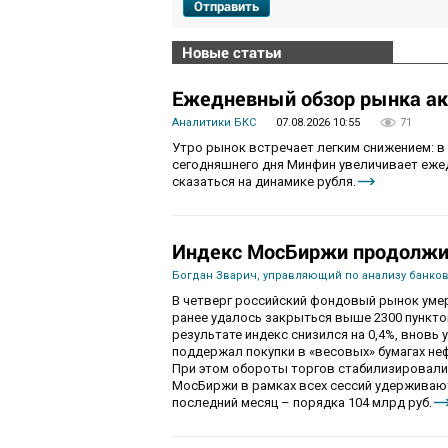
Отправить
Новые статьи
Ежедневный обзор рынка акц
Аналитики БКС
07.08.2026 10:55
71
Утро рынок встречает легким снижением: в
сегодняшнего дня Минфин увеличивает ежед
сказаться на динамике рубля.
Индекс МосБиржи продолжит
Богдан Зварич, управляющий по анализу банко
В четверг российский фондовый рынок умер
ранее удалось закрыться выше 2300 пункто
результате индекс снизился на 0,4%, вновь 
поддержал покупки в «весовых» бумагах не
При этом обороты торгов стабилизировалис
МосБиржи в рамках всех сессий удерживаютс
последний месяц – порядка 104 млрд руб.