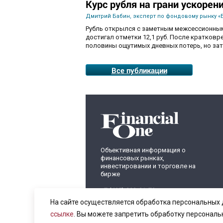
Курс рубля на грани ускорен
Дмитрий Бабин, эксперт по фондовому рынку «
Рубль открылся с заметным межсессионным
достигал отметки 12,1 руб. После кратков
половины ощутимых дневных потерь, но зат
Все публикации
Объективная информация о
финансовых рынках,
инвестировании и торговле на
бирже
+7 (495) 899-01-70
info@fomag.ru
На сайте осуществляется обработка персональных 
ссылке
. Вы можете запретить обработку персональ