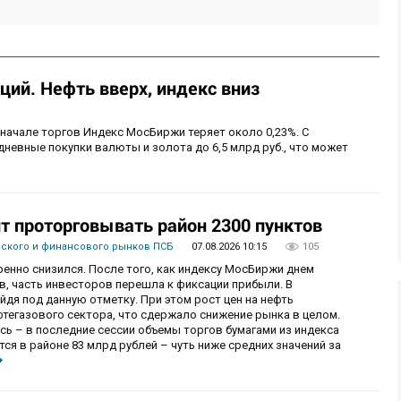
ий. Нефть вверх, индекс вниз
 начале торгов Индекс МосБиржи теряет около 0,23%. С
невные покупки валюты и золота до 6,5 млрд руб., что может
 проторговывать район 2300 пунктов
вского и финансового рынков ПСБ
07.08.2026 10:15
105
енно снизился. После того, как индексу МосБиржи днем
в, часть инвесторов перешла к фиксации прибыли. В
уйдя под данную отметку. При этом рост цен на нефть
фтегазового сектора, что сдержало снижение рынка в целом.
ь – в последние сессии объемы торгов бумагами из индекса
я в районе 83 млрд рублей – чуть ниже средних значений за