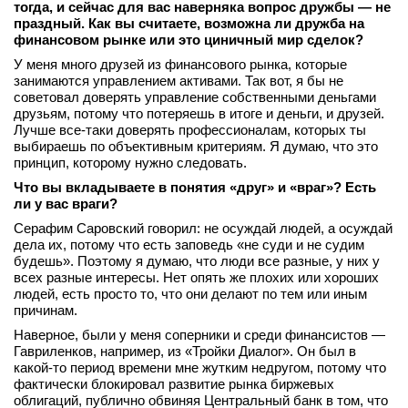
тогда, и сейчас для вас наверняка вопрос дружбы — не
праздный. Как вы считаете, возможна ли дружба на
финансовом рынке или это циничный мир сделок?
У меня много друзей из финансового рынка, которые
занимаются управлением активами. Так вот, я бы не
советовал доверять управление собственными деньгами
друзьям, потому что потеряешь в итоге и деньги, и друзей.
Лучше все‑таки доверять профессионалам, которых ты
выбираешь по объективным критериям. Я думаю, что это
принцип, которому нужно следовать.
Что вы вкладываете в понятия «друг» и «враг»? Есть
ли у вас враги?
Серафим Саровский говорил: не осуждай людей, а осуждай
дела их, потому что есть заповедь «не суди и не судим
будешь». Поэтому я думаю, что люди все разные, у них у
всех разные интересы. Нет опять же плохих или хороших
людей, есть просто то, что они делают по тем или иным
причинам.
Наверное, были у меня соперники и среди финансистов —
Гавриленков, например, из «Тройки Диалог». Он был в
какой‑то период времени мне жутким недругом, потому что
фактически блокировал развитие рынка биржевых
облигаций, публично обвиняя Центральный банк в том, что