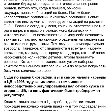
изменили биржу, мы создали фактически заново рынок
бондов, потому что, когда я пришел, эмиссии
государственных облигаций не было. Потом были
корпоративные облигации, биржевые облигации, новые
валютные инструменты, перевод рынка акций на расчеты
Т+2… Реально сегодня у меня, конечно, ответственность в
разы шире, и я просто в рамках моих физических и
интеллектуальных возможностей не могу себе позволить
заниматься так плотно какими‑то отдельными сегментами
рынка или инструментами. Поэтому роль команды сильно
возросла. Наверное, от специалиста я все‑таки, к моему
сожалению, мигрирую в сторону менеджера, который знает
необходимое количество деталей, чтобы принимать
решения. Хотя, конечно, заниматься узким набором
каких‑то тем намного интересней, чем по верхам покрывать
безумное количество сфер.
Судя по вашей биографии, вы в самом начале карьеры
в ЦБ в 1993 году занимались в том числе и
непосредственно регулированием валютного курса со
стороны ЦБ, то есть фактически были трейдером от
регулятора.
Когда я только пришел в Центробанк, действительно
проходил несколько недель практику в том подразделении,
которое занималось курсовым ценообразованием, и