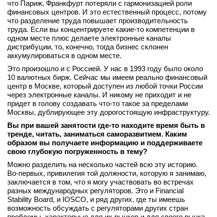
что Париж, Франкфурт потеряли с гармонизацией роли
финансовых центров. И это естественный процесс, потому
что разделение труда повышает производительность
труда. Если вы концентрируете какие‑то компетенции в
одном месте плюс делаете электронные каналы
дистрибуции, то, конечно, тогда бизнес склонен
аккумулироваться в одном месте.
Это произошло и с Россией. У нас в 1993 году было около
10 валютных бирж. Сейчас мы имеем реально финансовый
центр в Москве, который доступен из любой точки России
через электронные каналы. И никому не приходит и не
придет в голову создавать что‑то такое за пределами
Москвы, дублирующее эту дорогостоящую инфраструктуру.
Вы при вашей занятости где
‑
то находите
время
быть
в
тренде,
читать, заниматься саморазвитием. Каким
образом вы получаете информацию и поддерживаете
свою глубокую погруженность в тему?
Можно разделить на несколько частей всю эту историю.
Во-первых, привилегия той должности, которую я занимаю,
заключается в том, что я могу участвовать во встречах
разных международных регуляторов. Это и Financial
Stability Board, и IOSCO, и ряд других, где ты имеешь
возможность обсуждать с регуляторами других стран
проблемы, характерные для их рынков и для своего рынка.