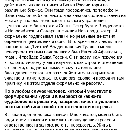
действительно вел от имени Банка России торги на
различных биржах. Они тогда проводились по телефону.
Валютных бирж было много, и на каждой соответственно на
местах у нас был человек от главного управления
Центрального банка (это и Санкт-Петербург, и Владивосток,
и Новосибирск, и Самара, и Нижний Новгород), который
формально подписывал заявки, но реальные действия
определял центральный офис. В то время возглавлял это
направление Дмитрий Владиславович Тулин, а моим
непосредственным начальником был Евгений Афанасьев,
главный трейдер Банка России. Он и давал нам поручения.
Я, кстати, многому у него научился: как строить отношения
с людьми, с подчиненными. Я ему в этом плане
благодарен. Несколько раз я действительно принимал
участие в таких торгах, но, еще раз говорю, я проходил там
практику и в этом отделе формально не работал.
Но в любом случае человек, который участвует в
формировании курса и в выработке каких
‑
то
судьбоносных
решений,
наверное,
живет
в условиях
постоянной
гигантской
ответственности
и стресса.
Вы знаете, от человека зависит. Мне кажется, можно быть
водителем трамвая и тоже жить в ощущении стресса и
ответственности за того, кого ты перевозишь. Жить в