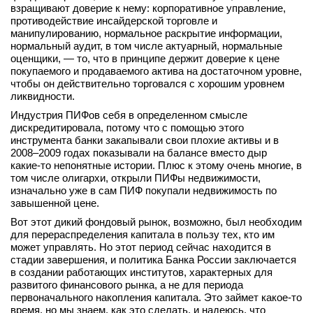
взращивают доверие к нему: корпоративное управление,
противодействие инсайдерской торговле и
манипулированию, нормальное раскрытие информации,
нормальный аудит, в том числе актуарный, нормальные
оценщики, — то, что в принципе держит доверие к цене
покупаемого и продаваемого актива на достаточном уровне,
чтобы он действительно торговался с хорошим уровнем
ликвидности.
Индустрия ПИФов себя в определенном смысле
дискредитировала, потому что с помощью этого
инструмента банки закапывали свои плохие активы и в
2008–2009 годах показывали на балансе вместо дыр
какие‑то непонятные истории. Плюс к этому очень многие, в
том числе олигархи, открыли ПИФы недвижимости,
изначально уже в сам ПИФ покупали недвижимость по
завышенной цене.
Вот этот дикий фондовый рынок, возможно, был необходим
для перераспределения капитала в пользу тех, кто им
может управлять. Но этот период сейчас находится в
стадии завершения, и политика Банка России заключается
в создании работающих институтов, характерных для
развитого финансового рынка, а не для периода
первоначального накопления капитала. Это займет какое‑то
время, но мы знаем, как это сделать, и надеюсь, что