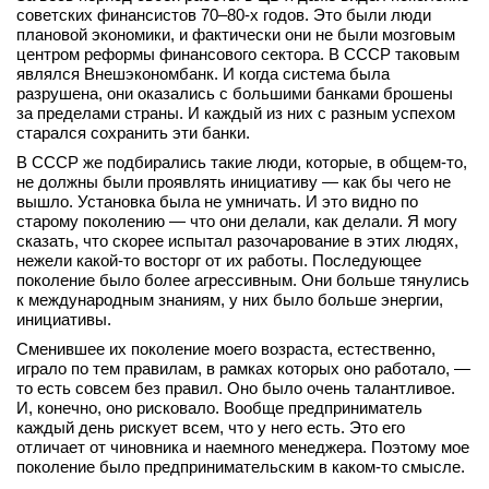
советских финансистов 70–80‑х годов. Это были люди
плановой экономики, и фактически они не были мозговым
центром реформы финансового сектора. В СССР таковым
являлся Внешэкономбанк. И когда система была
разрушена, они оказались с большими банками брошены
за пределами страны. И каждый из них с разным успехом
старался сохранить эти банки.
В СССР же подбирались такие люди, которые, в общем‑то,
не должны были проявлять инициативу — как бы чего не
вышло. Установка была не умничать. И это видно по
старому поколению — что они делали, как делали. Я могу
сказать, что скорее испытал разочарование в этих людях,
нежели какой‑то восторг от их работы. Последующее
поколение было более агрессивным. Они больше тянулись
к международным знаниям, у них было больше энергии,
инициативы.
Сменившее их поколение моего возраста, естественно,
играло по тем правилам, в рамках которых оно работало, —
то есть совсем без правил. Оно было очень талантливое.
И, конечно, оно рисковало. Вообще предприниматель
каждый день рискует всем, что у него есть. Это его
отличает от чиновника и наемного менеджера. Поэтому мое
поколение было предпринимательским в каком‑то смысле.