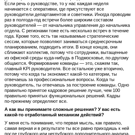
Если речь о руководстве, то у нас каждая неделя
начинается с оперативки, где присутствуют все
руководители департаментов и советники. Иногда проводим
раз в полгода-год встречи более широким составом
руководителей — от начальника управления до начальника
отдела. С регионами тоже есть несколько встреч в течение
года. Кроме того, есть так называемые стратегические
сессии, которые позволяют заниматься среднесрочным
планированием, подводить итоги. В конце концов, они
сближают коллектив, потому что сотрудники, вытащенные
из офисной среды куда‑нибудь в Подмосковье, по‑другому
общаются. Формирование команды — это, скажем так,
главный KPI руководителя. Все остальное уже вторично,
потому что когда ты экономист какой‑то категории, ты
отвечаешь за профессиональные вопросы. Когда ты
руководитель, ты отвечаешь за построение команды. Одно
правильно принятое кадровое решение лучше, чем 100
правильно принятых функциональных решений. Кадры
по‑прежнему определяют все.
А как вы принимаете сложные решения? У вас есть
какой
‑
то отработанный
механизм
действий?
У меня есть понимание, что первая мысль, как правило,
самая верная и в результате ты все равно приходишь к ней
после глубокого или неглубокого дополнительного анализа.