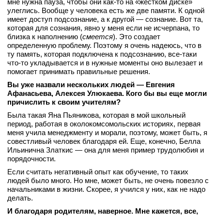
мне нужна пауза, чтобы они как‑то на «жестком диске»
улеглись. Вообще у человека есть же две памяти. К одной
имеет доступ подсознание, а к другой — сознание. Вот та,
которая для сознания, явно у меня если не исчерпана, то
близка к наполнению (
смеется
). Это создает
определенную проблему. Поэтому я очень надеюсь, что в
ту память, которая подключена к подсознанию, все‑таки
что‑то укладывается и в нужные моменты оно вылезает и
помогает принимать правильные решения.
Вы уже назвали нескольких людей — Евгения
Афанасьева, Алексея Улюкаева. Кого бы вы еще могли
причислить к своим учителям?
Была такая Яна Пьяникова, которая в мой школьный
период, работая в околокомсомольских историях, первая
меня учила менеджменту и морали, поэтому, может быть, я
совестливый человек благодаря ей. Еще, конечно, Белла
Ильинична Златкис — она для меня пример трудолюбия и
порядочности.
Если считать негативный опыт как обучение, то таких
людей было много. Но мне, может быть, не очень повезло с
начальниками в жизни. Скорее, я учился у них, как не надо
делать.
И благодаря родителям, наверное. Мне кажется, все,