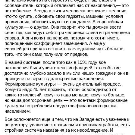
соблазнитель, который отвлекает нас от накопления,— это
потребление. Всегда в жизни человека возникает желание
что‑то купить, обновить свои гаджеты, машины, условия
проживания, обновить кухню и так далее. А европейская
культура — о другом. Она говорит, что ты должен вести
себя так, как ведут себя три человека слева и три человека
справа. А они копят на пенсию, потому что хотят иметь
полноценный коэффициент замещения. А еще у
европейцев принято оставить наследникам чуть больше
того, что они сами получили от предков.
В нашей системе, после того как в 1991 году все
накопления были уничтожены инфляцией, это событие
достаточно глубоко засело в мысли наших граждан и они в
принципе не верят в долгосрочные накопления.
Формирование культуры — очень длительный процесс.
Кому‑то надо 40 лет прожить, чтобы освободиться от
каких‑то иллюзий, кому‑то надо меньше, кому‑то больше,
но наша долгосрочная цель — это все‑таки формирование
культуры потребления продуктов финансового рынка
населением.
Все осложняется еще и тем, что на Западе есть уважение к
регулятору, уважение к правилам и принципам работы, есть
стройная система наказания за их несоблюдение. И