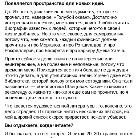
Появляется пространство для новых идей.
Да. Из последних книжек по менеджменту, которые я
прочел, это, наверное, «Голубой океан». Достаточно
интересная и полезная, мне кажется, книга. Люблю читать
биографии известных людей, которые чего‑то в своей
жизни добились. Но это уже, скорее, для саморазвития,
потому что, мне кажется, каждый финансист должен
прочитать и про Морганов, и про Ротшильдов, и про
Рокфеллеров, про Баффета и про карьеру Джека Уэлча.
Просто сейчас я делю книги не на интересные или
неинтересные, а на полезные и неполезные, потому что
времени мало. Приходится все‑таки больше не для души
что‑то делать, а для утилитарных целей. У меня даже есть
библиотека, которой пользуются мои сотрудники. Она так и
называется — «библиотека Швецова». Какие‑то книжки я
рекомендую, какие‑то книжки я еще сам не прочитал, но я
понимаю, для чего мне это нужно.
Что касается художественной литературы, то, конечно, это
дело страдает. Я стараюсь читать нескольких авторов, но
мой широкий список скорее прирастает, нежели убывает.
Вы отдыхаете, когда читаете?
Я бы сказал, что нет, скорее. Я читаю 20–30 страниц, потом