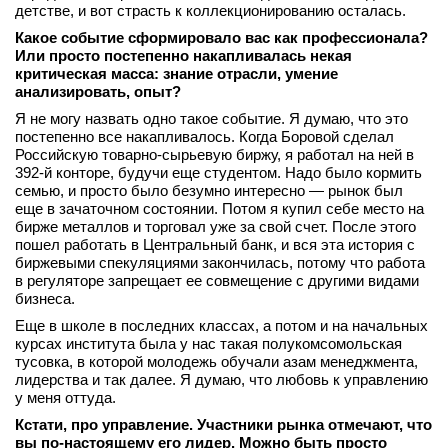
детстве, и вот страсть к коллекционированию осталась.
Какое событие сформировало вас как профессионала?
Или просто постепенно накапливалась некая
критическая масса: знание отрасли, умение
анализировать, опыт?
Я не могу назвать одно такое событие. Я думаю, что это
постепенно все накапливалось. Когда Боровой сделал
Российскую товарно-сырьевую биржу, я работал на ней в
392‑й конторе, будучи еще студентом. Надо было кормить
семью, и просто было безумно интересно — рынок был
еще в зачаточном состоянии. Потом я купил себе место на
бирже металлов и торговал уже за свой счет. После этого
пошел работать в Центральный банк, и вся эта история с
биржевыми спекуляциями закончилась, потому что работа
в регуляторе запрещает ее совмещение с другими видами
бизнеса.
Еще в школе в последних классах, а потом и на начальных
курсах института была у нас такая полукомсомольская
тусовка, в которой молодежь обучали азам менеджмента,
лидерства и так далее. Я думаю, что любовь к управлению
у меня оттуда.
Кстати, про управление. Участники рынка отмечают, что
вы по
‑
настоящему
его
лидер.
Можно
быть
просто