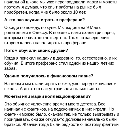
начальной школе мы уже перепродавали марки и монеты,
поэтому я думаю, что опыт работы на рынке был
приобретен, когда мне было около 10 лет.
А кто вас научил играть в преферанс?
Соседи по поезду, по купе. Мы ездили на 9 Мая с
родителями в Одессу. В поезде с нами ехали три парня,
которым не хватало четвертого. Так я по завершении
второго класса начал играть в преферанс.
Потом обучили своих друзей?
Когда я приехал на дачу в деревню, то, естественно, и их
обучил. В итоге преферанс стал одной из наших летних
забав.
Удачно получалось в финансовом плане?
На деньги мы стали играть позже, уже перед окончанием
школы. А до этого нас устраивали только висты.
Монеты или марки коллекционировали?
Это обычное увлечение времен моего детства. Все
начинали с фантиков, на подоконниках в них играли. Но
фантики можно было, скажем так, не только выигрывать и
проигрывать, они же откуда‑то должны изначально были
браться. Жвачки тогда были редкостью, поэтому фантики