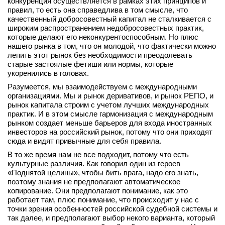
конкуренция осуществляется в рамках этих принципов и
правил, то есть она справедлива в том смысле, что
качественный добросовестный капитал не сталкивается с
широким распространением недобросовестных практик,
которые делают его неконкурентоспособным. Но плюс
нашего рынка в том, что он молодой, что фактически можно
лепить этот рынок без необходимости преодолевать
старые застоялые фетиши или нормы, которые
укоренились в головах.
Разумеется, мы взаимодействуем с международными
организациями. Мы и рынок деривативов, и рынок РЕПО, и
рынок капитала строим с учетом лучших международных
практик. И в этом смысле гармонизация с международным
рынком создает меньше барьеров для входа иностранных
инвесторов на российский рынок, потому что они приходят
сюда и видят привычные для себя правила.
В то же время нам не все подходит, потому что есть
культурные различия. Как говорил один из героев
«Поднятой целины», чтобы бить врага, надо его знать,
поэтому знания не предполагают автоматическое
копирование. Они предполагают понимание, как это
работает там, плюс понимание, что происходит у нас с
точки зрения особенностей российской судебной системы и
так далее, и предполагают выбор некого варианта, который