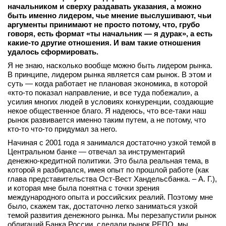
начальником
и сверху
раздавать
указания,
а можно
быть
именно
лидером,
чье
мнение
выслушивают,
чьи
аргументы
принимают
не просто
потому,
что,
грубо
говоря, есть формат «ты начальник — я дурак», а есть
какие
‑
то другие
отношения.
И вам
такие
отношения
удалось
сформировать.
Я не знаю, насколько вообще можно быть лидером рынка.
В принципе, лидером рынка является сам рынок. В этом и
суть — когда работает не плановая экономика, в которой
«кто‑то показал направление, и все туда побежали», а
усилия многих людей в условиях конкуренции, создающие
некое общественное благо. Я надеюсь, что все‑таки наш
рынок развивается именно таким путем, а не потому, что
кто‑то что‑то придумал за него.
Начиная с 2001 года я занимался достаточно узкой темой в
Центральном банке — отвечал за инструментарий
денежно-кредитной политики. Это была реальная тема, в
которой я разбирался, имея опыт по прошлой работе (как
глава представительства Ост-Вест Хандельсбанка. – А. Г.),
и которая мне была понятна с точки зрения
международного опыта и российских реалий. Поэтому мне
было, скажем так, достаточно легко заниматься узкой
темой развития денежного рынка. Мы перезапустили рынок
облигаций Банка России, сделали рынок РЕПО, мы