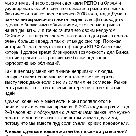
мы хотим выйти со своими сделками РЕПО на биржу и
узурпировать ее. Это сильно тормозило развитие рынка.
Фактически только после кризиса 2008 года, когда Дума в
рамках антикризисного пакета разрешила ЦБ проводить
сделки с биржевыми облигациями, этот сегмент рынка
начал дышать. И я точно считал его своим недругом.
Сейчас мы не пересекаемся, но тогда он для рынка сделал
очень большой вред, я так считаю до сих пор. Похожая
история была с депутатом от фракции КПРФ Аненским,
который долгое время блокировал возможность для Банка
России кредитовать российские банки под залог
корпоративных облигаций.
Так, в целом у меня нет личной неприязни к людям,
которые имеют свое мнение и в качестве экспертов
выступают, даже если с их мыслями я не согласен. Рынок
есть рынок, это столкновение интересов, столкновение
идей.
Друзья, конечно, у меня есть, и они проявляются и
появляются в сложные времена. В 2008 году как раз мы до
2–3 часов ночи обсуждали с участниками рынка, что нужно
делать, и многие из них стали потом моими друзьями,
потому что мы вместе пуд соли съели, кризис преодолели.
А какая сделка в вашей жизни была самой успешной?