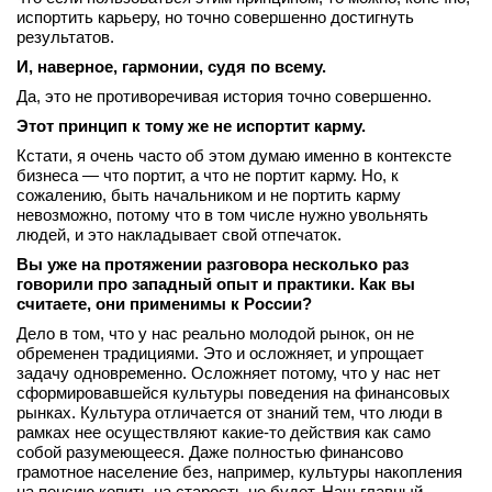
испортить карьеру, но точно совершенно достигнуть
результатов.
И, наверное, гармонии, судя по всему.
Да, это не противоречивая история точно совершенно.
Этот принцип к тому же не испортит карму.
Кстати, я очень часто об этом думаю именно в контексте
бизнеса — что портит, а что не портит карму. Но, к
сожалению, быть начальником и не портить карму
невозможно, потому что в том числе нужно увольнять
людей, и это накладывает свой отпечаток.
Вы уже на протяжении разговора несколько раз
говорили про западный опыт и практики. Как вы
считаете, они применимы к России?
Дело в том, что у нас реально молодой рынок, он не
обременен традициями. Это и осложняет, и упрощает
задачу одновременно. Осложняет потому, что у нас нет
сформировавшейся культуры поведения на финансовых
рынках. Культура отличается от знаний тем, что люди в
рамках нее осуществляют какие‑то действия как само
собой разумеющееся. Даже полностью финансово
грамотное население без, например, культуры накопления
на пенсию копить на старость не будет. Наш главный