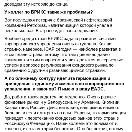
доведем эту историю до конца.
У коллег по БРИКС такие же проблемы?
Вот последняя история с бразильской нефтегазовой
компанией Petrobras, капитализация которой упала в
несколько раз. В стране идет расследование.
Вообще среди стран БРИКС задача развития системы
корпоративного управления очень актуальна. Как ни
странно, наверное, ЮАР сегодня — наиболее развитая в
этом плане страна, потому что там довольно давно
занимаются этим вопросом и у них достаточно серьезные
успехи в вопросе регулирования фондового рынка по
сравнению с другими развивающимися странами.
А по ближнему контуру идет эта гармонизация и
приведение к единому знаменателю и корпоративного
управления, и законов? Я имею в виду ЕАЭС.
Да, работа такая ведется, но медленно. Очень разные
фондовые рынки и у Белоруссии, и у Армении, Киргизии,
Казахстана, России. Действительно, наш рынок намного
больше, и если смотреть на опыт Европы, то гармонизация
приведет к перетеканию фондовых рынков этих стран в
Российскую Федерацию. Наши коллеги это понимают и,
конечно, их эта история беспокоит. Она беспокоит, потому