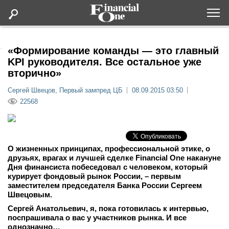
Оформить подписку
«Формирование команды — это главный
KPI руководителя. Все остальное уже
вторично»
Статьи
Сергей Швецов, Первый зампред ЦБ
08.09.2015 03:50
22568
Дайджесты
Lifestyle
О жизненных принципах, профессиональной этике, о
Мероприятия
друзьях, врагах и лучшей сделке Financial One накануне
Дня финансиста побеседовал с человеком, который
курирует фондовый рынок России, – первым
Новости
заместителем председателя Банка России Сергеем
Швецовым.
Интервью
Сергей Анатольевич, я, пока готовилась к интервью,
поспрашивала о вас у участников рынка. И все
однозначно…