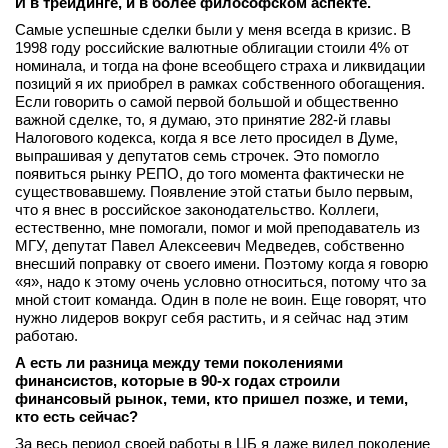
И в трейдинге, и в более философском аспекте.
Самые успешные сделки были у меня всегда в кризис. В
1998 году российские валютные облигации стоили 4% от
номинала, и тогда на фоне всеобщего страха и ликвидации
позиций я их приобрел в рамках собственного обогащения.
Если говорить о самой первой большой и общественно
важной сделке, то, я думаю, это принятие 282‑й главы
Налогового кодекса, когда я все лето просидел в Думе,
выпрашивая у депутатов семь строчек. Это помогло
появиться рынку РЕПО, до того момента фактически не
существовавшему. Появление этой статьи было первым,
что я внес в российское законодательство. Коллеги,
естественно, мне помогали, помог и мой преподаватель из
МГУ, депутат Павел Алексеевич Медведев, собственно
внесший поправку от своего имени. Поэтому когда я говорю
«я», надо к этому очень условно относиться, потому что за
мной стоит команда. Один в поле не воин. Еще говорят, что
нужно лидеров вокруг себя растить, и я сейчас над этим
работаю.
А есть ли разница между теми поколениями
финансистов, которые в 90
‑
х
годах
строили
финансовый
рынок,
теми,
кто пришел
позже,
и теми,
кто есть
сейчас?
За весь период своей работы в ЦБ я даже видел поколение