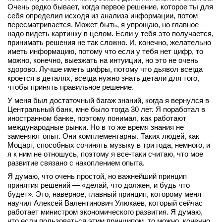
Очень редко бывает, когда первое решение, которое ты для
себя определил исходя из анализа информации, потом
пересматривается. Может быть, я упрощаю, но главное —
надо видеть картинку в целом. Если у тебя это получается,
принимать решения не так сложно. И, конечно, желательно
иметь информацию, потому что если у тебя нет цифр, то
можно, конечно, выезжать на интуиции, но это не очень
здорово. Лучше иметь цифры, потому что дьявол всегда
кроется в деталях, всегда нужно знать детали для того,
чтобы принять правильное решение.
У меня был достаточный багаж знаний, когда я вернулся в
Центральный банк, мне было тогда 30 лет. Я поработал в
иностранном банке, поэтому понимал, как работают
международные рынки. Но в то же время знания не
заменяют опыт. Они комплементарны. Таких людей, как
Моцарт, способных сочинять музыку в три года, немного, и
я к ним не отношусь, поэтому я все‑таки считаю, что мое
развитие связано с накоплением опыта.
Я думаю, что очень простой, но важнейший принцип
принятия решений — «делай, что должен, и будь что
будет». Это, наверное, главный принцип, которому меня
научил Алексей Валентинович Улюкаев, который сейчас
работает министром экономического развития. Я думаю,
что если пользоваться этим принципом, то можно, конечно,