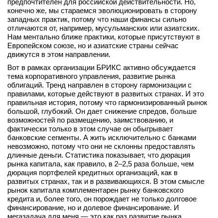
предпочтителен для российской действительности. Но,
конечно же, мы стараемся эволюционировать в сторону
западных практик, потому что наши финансы сильно
отличаются от, например, мусульманских или азиатских.
Нам ментально ближе практики, которые присутствуют в
Европейском союзе, но и азиатские страны сейчас
движутся в этом направлении.
Вот в рамках организации БРИКС активно обсуждается
тема корпоративного управления, развитие рынка
облигаций. Тренд направлен в сторону гармонизации с
правилами, которые действуют в развитых странах. И это
правильная история, потому что гармонизированный рынок
большой, глубокий. Он дает снижение спредов, больше
возможностей по размещению, заимствованию, и
фактически только в этом случае он обыгрывает
банковские сегменты. А жить исключительно с банками
невозможно, потому что они не склонны предоставлять
длинные деньги. Статистика показывает, что дюрация
рынка капитала, как правило, в 2–2,5 раза больше, чем
дюрация портфелей кредитных организаций, как в
развитых странах, так и в развивающихся. В этом смысле
рынок капитала комплементарен рынку банковского
кредита и, более того, он порождает не только долговое
финансирование, но и долевое финансирование. И
мегазадача для меня — это как раз развитие рынка