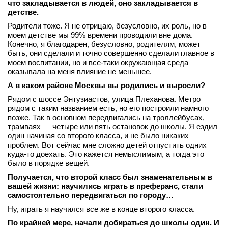
что закладывается в людей, оно закладывается в
детстве.
Родители тоже. Я не отрицаю, безусловно, их роль, но в
моем детстве мы 99% времени проводили вне дома.
Конечно, я благодарен, безусловно, родителям, может
быть, они сделали и точно совершенно сделали главное в
моем воспитании, но и все‑таки окружающая среда
оказывала на меня влияние не меньшее.
А в каком районе Москвы вы родились и выросли?
Рядом с шоссе Энтузиастов, улица Плеханова. Метро
рядом с таким названием есть, но его построили намного
позже. Так в основном передвигались на троллейбусах,
трамваях — четыре или пять остановок до школы. Я ездил
один начиная со второго класса, и не было никаких
проблем. Вот сейчас мне сложно детей отпустить одних
куда‑то доехать. Это кажется немыслимым, а тогда это
было в порядке вещей.
Получается, что второй класс был знаменательным в
вашей жизни: научились играть в преферанс, стали
самостоятельно передвигаться по городу…
Ну, играть я научился все же в конце второго класса.
По крайней мере, начали добираться до школы один. И