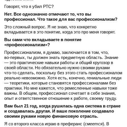
вконтакте
Говорят, что я убил РТС?
телеграм
Нет. Все однозначно отмечают то, что вы
профессионал. Что такое для вас профессионализм?
Стать автором
Это сложный вопрос. Я не знаю, что конкретно
вкладывается в это понятие, когда это про меня говорят.
Вход
Вы сами что вкладываете в понятие
«профессионализм»?
Профессионализм, я думаю, заключается в том, что,
во‑первых, ты должен знать предметную область. Знание
— это практические навыки работы и общий кругозор в
своей области. Но обязательно нужно своими руками
что‑то сделать, поскольку без этого стать профессионалом
реально невозможно. Хотя есть, конечно, гениальные люди
— теоретики, которые становятся профессионалами без
практики. Но мне кажется, что ремесленные навыки тоже
важны. В общем, профессионал сочетает в себе знания,
опыт и ответственное отношение к работе, своему труду.
Вам был 21 год, когда рушилась одна система в стране
и создавалась другая. И ваше поколение создавало
своими руками новую финансовую отрасль.
Я со второго класса играю в преферанс (
смеется
). В