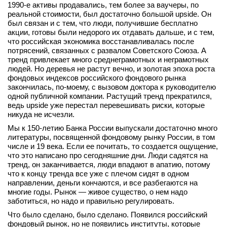
1990‑е активы продавались, тем более за ваучеры, по
реальной стоимости, был достаточно большой upside. Он
был связан и с тем, что люди, получившие бесплатно
акции, готовы были недорого их отдавать дальше, и с тем,
что российская экономика восстанавливалась после
потрясений, связанных с развалом Советского Союза. А
тренд привлекает много среднеграмотных и неграмотных
людей. Но деревья не растут вечно, и золотая эпоха роста
фондовых индексов российского фондового рынка
закончилась, по‑моему, с вызовом доктора к руководителю
одной публичной компании. Растущий тренд прекратился,
ведь upside уже перестал перевешивать риски, которые
никуда не исчезли.
Мы к 150‑летию Банка России выпускали достаточно много
литературы, посвященной фондовому рынку России, в том
числе и 19 века. Если ее почитать, то создается ощущение,
что это написано про сегодняшние дни. Люди садятся на
тренд, он заканчивается, люди впадают в апатию, потому
что к концу тренда все уже с плечом сидят в одном
направлении, деньги кончаются, и все разбегаются на
многие годы. Рынок — живое существо, о нем надо
заботиться, но надо и правильно регулировать.
Что было сделано, было сделано. Появился российский
фондовый рынок, но не появились институты, которые