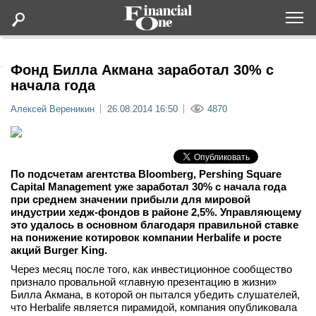
Оформить подписку
Фонд Билла Акмана заработал 30% с
начала года
Статьи
Алексей Вереникин
26.08.2014 16:50
4870
Дайджесты
По подсчетам агентства
Bloomberg, Pershing Square
Lifestyle
Capital Management уже заработал 30% с начала года
при среднем значении прибыли для мировой
индустрии хедж-фондов в районе 2,5%. Управляющему
Мероприятия
это удалось в основном благодаря правильной ставке
на понижение котировок компании
Herbalife и росте
акций
Burger
King.
Новости
Через месяц после того, как инвестиционное сообщество
признало провальной «главную презентацию в жизни»
Интервью
Билла Акмана, в которой он пытался убедить слушателей,
что Herbalife является пирамидой, компания опубликовала