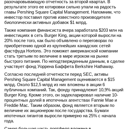
разочаровывающую отчетность за второй квартал. В
вконтакте
результате этого ее котировки сильно упали на радость
телеграм
главы Pershing Square Capital Management. Напомним, что
инвестор поставил против известного производителя
биологически активных добавок $1 млрд.
Стать автором
Также компания финансиста вчера заработала $203 млн на
Вход
инвестициях в сеть Burger King, акции которой выросли на
20% после того, как было объявлено о переговорах по
приобретению одной из крупнейших канадских сетей
фастфуда Hortons. Это поможет американской компании
стать третьим по величине в мире игроком на рынке
быстрого питания. По неподтвержденным данным, в сделке
участвует фонд Уоррена Баффета Berkshire Hathaway.
Согласно последней отчетности перед SEC, активы
Pershing Square Capital Management оцениваются в $15
млрд. Около $12,5 млрд из них вложены в акции 6
публичных компаний. Так, фонду принадлежит 10,9% акций
Burger King. Кроме этого, он задекларировал наличие 10-
процентных долей в ипотечных агентствах Fannie Mae и
Freddie Mac. Таким образом, фонд является вторым по
величине их акционером после государства. Бумаги
ипотечных гигантов выросли примерно на 25% с начала
года.
Самая большая часть портфеля вложена в