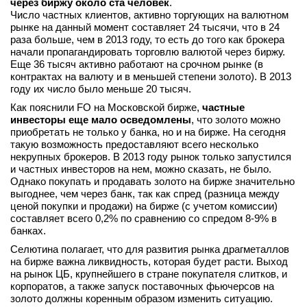
через биржу около ста человек
.
Число частных клиентов, активно торгующих на валютном
рынке на данный момент составляет 24 тысячи, что в 24
раза больше, чем в 2013 году, то есть до того как брокера
начали пропагандировать торговлю валютой через биржу.
Еще 36 тысяч активно работают на срочном рынке (в
контрактах на валюту и в меньшей степени золото). В 2013
году их число было меньше 20 тысяч.
Как пояснили FO на Московской бирже,
частные
инвесторы еще мало осведомлены
, что золото можно
приобретать не только у банка, но и на бирже. На сегодня
такую возможность предоставляют всего несколько
некрупных брокеров. В 2013 году рынок только запустился
и частных инвесторов на нем, можно сказать, не было.
Однако покупать и продавать золото на бирже значительно
выгоднее, чем через банк, так как спред (разница между
ценой покупки и продажи) на бирже (с учетом комиссии)
составляет всего 0,2% по сравнению со спредом 8-9% в
банках.
Селютина полагает, что для развития рынка драгметаллов
на бирже важна ликвидность, которая будет расти. Выход
на рынок ЦБ, крупнейшего в стране покупателя слитков, и
корпоратов, а также запуск поставочных фьючерсов на
золото должны коренным образом изменить ситуацию.