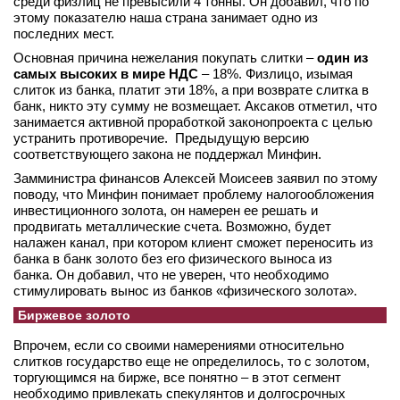
среди физлиц не превысили 4 тонны. Он добавил, что по
этому показателю наша страна занимает одно из
вконтакте
телеграм
последних мест.
Основная причина нежелания покупать слитки –
один из
самых высоких в мире НДС
– 18%. Физлицо, изымая
Стать автором
слиток из банка, платит эти 18%, а при возврате слитка в
банк, никто эту сумму не возмещает. Аксаков отметил, что
Вход
занимается активной проработкой законопроекта с целью
устранить противоречие. Предыдущую версию
соответствующего закона не поддержал Минфин.
Замминистра финансов Алексей Моисеев заявил по этому
поводу, что Минфин понимает проблему налогообложения
инвестиционного золота, он намерен ее решать и
продвигать металлические счета. Возможно, будет
налажен канал, при котором клиент сможет переносить из
банка в банк золото без его физического выноса из
банка. Он добавил, что не уверен, что необходимо
стимулировать вынос из банков «физического золота».
Биржевое золото
Впрочем, если со своими намерениями относительно
слитков государство еще не определилось, то с золотом,
торгующимся на бирже, все понятно – в этот сегмент
необходимо привлекать спекулянтов и долгосрочных