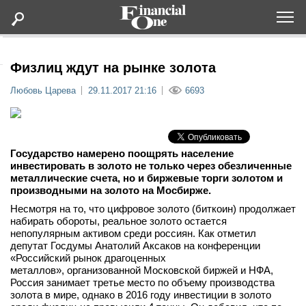
Оформить подписку
Физлиц ждут на рынке золота
Любовь Царева
29.11.2017 21:16
6693
Статьи
Дайджесты
Государство намерено поощрять население
инвестировать в золото не только через обезличенные
Lifestyle
металлические счета, но и биржевые торги золотом и
производными на золото на Мосбирже.
Мероприятия
Несмотря на то, что цифровое золото (биткоин) продолжает
набирать обороты, реальное золото остается
непопулярным активом среди россиян. Как отметил
Новости
депутат Госдумы Анатолий Аксаков на конференции
«Российский рынок драгоценных
металлов», организованной Московской биржей и НФА,
Интервью
Россия занимает третье место по объему производства
золота в мире, однако в 2016 году инвестиции в золото