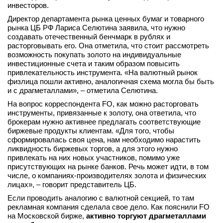
инвесторов.
Директор департамента рынка ценных бумаг и товарного
рынка ЦБ РФ Лариса Селютина заявила, что нужно
создавать отечественный бенчмарк в рублях и
расторговывать его. Она отметила, что стоит рассмотреть
возможность покупать золото на индивидуальные
инвестиционные счета и таким образом повысить
привлекательность инструмента. «На валютный рынок
физлица пошли активно, аналогичная схема могла бы быть
и с драгметаллами», – отметила Селютина.
На вопрос корреспондента FO, как можно расторговать
инструменты, привязанные к золоту, она ответила, что
брокерам нужно активнее предлагать соответствующие
биржевые продукты клиентам. «Для того, чтобы
сформировалась своя цена, нам необходимо нарастить
ликвидность биржевых торгов, а для этого нужно
привлекать на них новых участников, помимо уже
присутствующих на рынке банков. Речь может идти, в том
числе, о компаниях-производителях золота и физических
лицах», – говорит представитель ЦБ.
Если проводить аналогию с валютной секцией, то там
рекламная компания сделала свое дело. Как пояснили FO
на Московской бирже,
активно торгуют драгметаллами