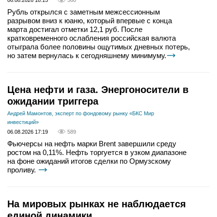
06.08.2026 18:15
560
Рубль открылся с заметным межсессионным
разрывом вниз к юаню, который впервые с конца
марта достигал отметки 12,1 руб. После
кратковременного ослабления российская валюта
отыграла более половины ощутимых дневных потерь,
но затем вернулась к сегодняшнему минимуму.
Цена нефти и газа. Энергоносители в
ожидании триггера
Андрей Мамонтов, эксперт по фондовому рынку «БКС Мир
инвестиций»
06.08.2026 17:19
589
Фьючерсы на нефть марки Brent завершили среду
ростом на 0,11%. Нефть торгуется в узком диапазоне
на фоне ожиданий итогов сделки по Ормузскому
проливу.
На мировых рынках не наблюдается
единой динамики