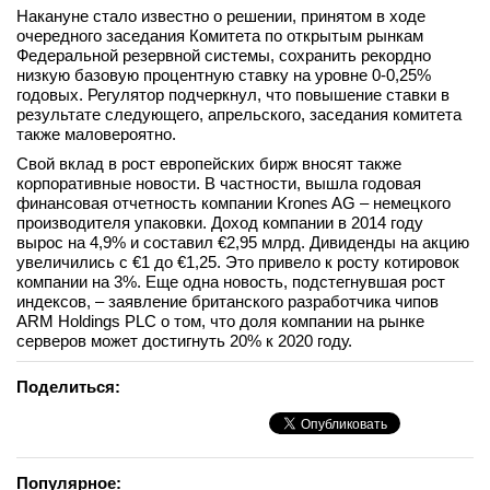
Накануне стало известно о решении, принятом в ходе
вконтакте
очередного заседания Комитета по открытым рынкам
телеграм
Федеральной резервной системы, сохранить рекордно
низкую базовую процентную ставку на уровне 0-0,25%
годовых. Регулятор подчеркнул, что повышение ставки в
Стать автором
результате следующего, апрельского, заседания комитета
Вход
также маловероятно.
Свой вклад в рост европейских бирж вносят также
корпоративные новости. В частности, вышла годовая
финансовая отчетность компании Krones AG – немецкого
производителя упаковки. Доход компании в 2014 году
вырос на 4,9% и составил €2,95 млрд. Дивиденды на акцию
увеличились с €1 до €1,25. Это привело к росту котировок
компании на 3%. Еще одна новость, подстегнувшая рост
индексов, – заявление британского разработчика чипов
ARM Holdings PLC о том, что доля компании на рынке
серверов может достигнуть 20% к 2020 году.
Поделиться:
Популярное: