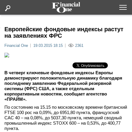
Оформить подписку
Европейские фондовые индексы растут
на заявлениях ФРС
Статьи
Financial One
19.03.2015 18:15
2361
Дайджесты
В четверг ключевые фондовые индексы Европы
Lifestyle
демонстрируют положительную динамику благодаря
последнему заявлению Федеральной резервной
системы (ФРС) США, а также отдельным
Мероприятия
корпоративным новостям, сообщает агентство
«ПРАЙМ».
Новости
По состоянию на 15.15 по московскому времени британский
FTSE 100 рос на 0,09%, до 6951,80 пункта, французский
CAC 40 – на 0,08%, до 5037,30 пункта, немецкий сводный
Интервью
промышленный индекс STOXX 600 – на 0,53%, до 400,77
пункта.