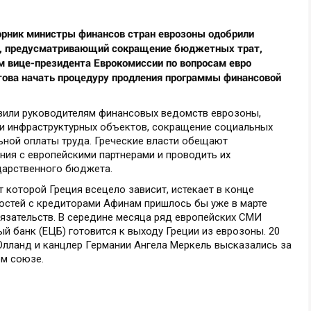
орник министры финансов стран еврозоны одобрили
м, предусматривающий сокращение бюджетных трат,
ам вице-президента Еврокомиссии по вопросам евро
това начать процедуру продления программы финансовой
вили руководителям финансовых ведомств еврозоны,
и инфраструктурных объектов, сокращение социальных
ьной оплаты труда. Греческие власти обещают
ия с европейскими партнерами и проводить их
дарственного бюджета.
т которой Греция всецело зависит, истекает в конце
ностей с кредиторами Афинам пришлось бы уже в марте
язательств. В середине месяца ряд европейских СМИ
й банк (ЕЦБ) готовится к выходу Греции из еврозоны. 20
лланд и канцлер Германии Ангела Меркель высказались за
ом союзе.