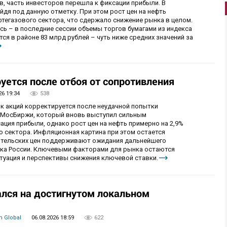
в, часть инвесторов перешла к фиксации прибыли. В
уйдя под данную отметку. При этом рост цен на нефть
фтегазового сектора, что сдержало снижение рынка в целом.
ь – в последние сессии объемы торгов бумагами из индекса
я в районе 83 млрд рублей – чуть ниже средних значений за
уется после отбоя от сопротивления
26 19:34
538
ок акций корректируется после неудачной попытки
у МосБиржи, который вновь выступил сильным
ция прибыли, однако рост цен на нефть примерно на 2,9%
 сектора. Инфляционная картина при этом остается
бительских цен поддерживают ожидания дальнейшего
нка России. Ключевыми факторами для рынка остаются
итуация и перспективы снижения ключевой ставки.
лся на достигнутом локальном
 Global
06.08.2026 18:59
622