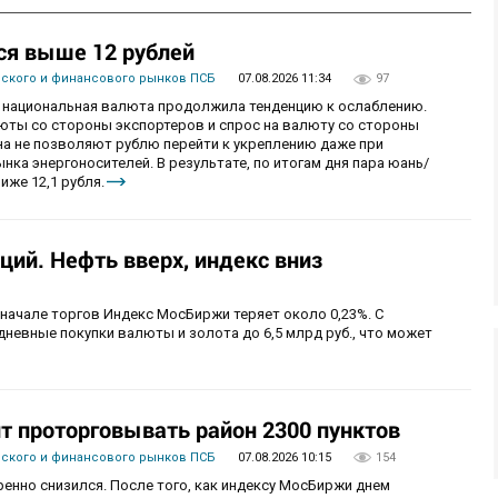
ся выше 12 рублей
вского и финансового рынков ПСБ
07.08.2026 11:34
97
рг национальная валюта продолжила тенденцию к ослаблению.
ты со стороны экспортеров и спрос на валюту со стороны
а не позволяют рублю перейти к укреплению даже при
ка энергоносителей. В результате, по итогам дня пара юань/
иже 12,1 рубля.
ий. Нефть вверх, индекс вниз
 начале торгов Индекс МосБиржи теряет около 0,23%. С
невные покупки валюты и золота до 6,5 млрд руб., что может
 проторговывать район 2300 пунктов
вского и финансового рынков ПСБ
07.08.2026 10:15
154
енно снизился. После того, как индексу МосБиржи днем