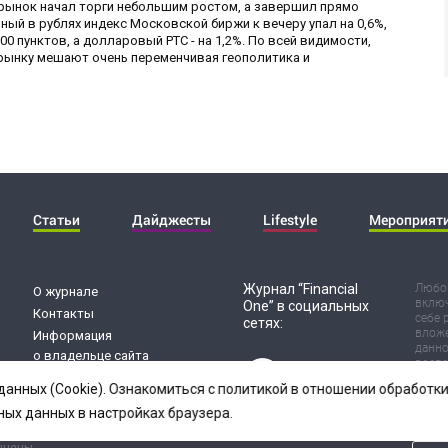
й рынок начал торги небольшим ростом, а завершил прямо
й в рублях индекс Московской биржи к вечеру упал на 0,6%,
0 пунктов, а долларовый РТС - на 1,2%. По всей видимости,
рынку мешают очень переменчивая геополитика и
Статьи
Дайджесты
Lifestyle
Мероприят
Журнал “Financial
Любог
О журнале
включ
One” в социальных
Контакты
себе 
сетях:
вложе
Информация
данно
о владельце сайта
воспр
Обработка
Испол
данных (Cookie). Ознакомиться с политикой в отношении обработ
риск 
персональных данных
резул
ных данных в настройках браузера.