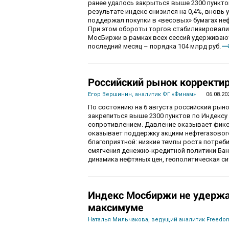
ранее удалось закрыться выше 2300 пункто
результате индекс снизился на 0,4%, вновь 
поддержал покупки в «весовых» бумагах не
При этом обороты торгов стабилизировалис
МосБиржи в рамках всех сессий удерживаютс
последний месяц – порядка 104 млрд руб.
Российский рынок корректир
Егор Вершинин, аналитик ФГ «Финам»
06.08.20
По состоянию на 6 августа российский рын
закрепиться выше 2300 пунктов по Индекс
сопротивлением. Давление оказывает фикса
оказывает поддержку акциям нефтегазового
благоприятной: низкие темпы роста потре
смягчения денежно-кредитной политики Ба
динамика нефтяных цен, геополитическая с
Индекс Мосбиржи не удержа
максимуме
Наталья Мильчакова, ведущий аналитик Freedom