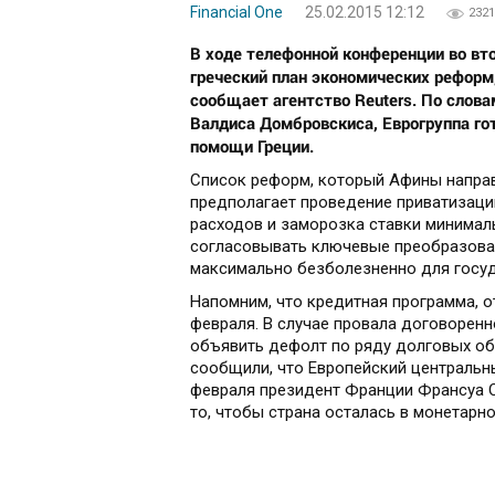
Financial One
25.02.2015 12:12
2321
В ходе телефонной конференции во вт
греческий план экономических рефор
сообщает агентство Reuters. По слов
Валдиса Домбровскиса, Еврогруппа го
помощи Греции.
Список реформ, который Афины напра
предполагает проведение приватизаци
расходов и заморозка ставки минимал
согласовывать ключевые преобразован
максимально безболезненно для госу
Напомним, что кредитная программа, о
февраля. В случае провала договорен
объявить дефолт по ряду долговых об
сообщили, что Европейский центральны
февраля президент Франции Франсуа О
то, чтобы страна осталась в монетарн