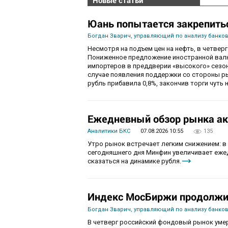
Новые статьи
Юань попытается закрепить
Богдан Зварич, управляющий по анализу банко
Несмотря на подъем цен на нефть, в четве
Пониженное предложение иностранной валю
импортеров в преддверии «высокого» сезон
случае появления поддержки со стороны рын
рубль прибавила 0,8%, закончив торги чуть н
Ежедневный обзор рынка акц
Аналитики БКС
07.08.2026 10:55
135
Утро рынок встречает легким снижением: в
сегодняшнего дня Минфин увеличивает ежед
сказаться на динамике рубля.
Индекс МосБиржи продолжит
Богдан Зварич, управляющий по анализу банко
В четверг российский фондовый рынок умер