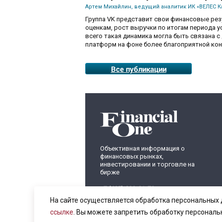
Артем Михайлин, ведущий аналитик ИК «ВЕЛЕС К
Группа VK представит свои финансовые резул
оценкам, рост выручки по итогам периода ус
всего такая динамика могла быть связана 
платформ на фоне более благоприятной ко
Все публикации
Объективная информация о
финансовых рынках,
инвестировании и торговле на
бирже
+7 (495) 899-01-70
info@fomag.ru
На сайте осуществляется обработка персональных 
ссылке
. Вы можете запретить обработку персональ