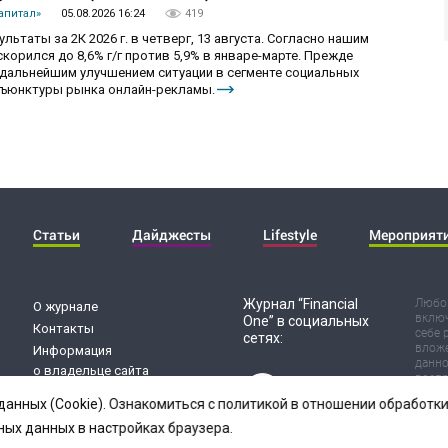
апитал»
05.08.2026 16:24
419
ьтаты за 2К 2026 г. в четверг, 13 августа. Согласно нашим
корился до 8,6% г/г против 5,9% в январе-марте. Прежде
с дальнейшим улучшением ситуации в сегменте социальных
нъюнктуры рынка онлайн-рекламы.
Статьи
Дайджесты
Lifestyle
Мероприят
Журнал “Financial
Любог
О журнале
включ
One” в социальных
Контакты
себе 
сетях:
вложе
Информация
данно
о владельце сайта
воспр
Обработка
Испол
данных (Cookie). Ознакомиться с политикой в отношении обработ
риск 
персональных данных
резул
ных данных в настройках браузера.