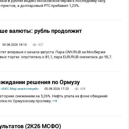
ный в рублях индекс Московской биржи к последнему часу
 пунктов, а долларовый РТС прибавил 1,25%.
ьше валюты: рубль продолжит
05.08.2026 18:10
427
стет впервые с начала августа. Пара CNY/RUB на Мосбирже
ых торгах опустилась к 81,1, пара EUR/RUB снизилась до 93,7.
 ожидании решения по Ормузу
 «БКС Мир инвестиций»
05.08.2026 17:23
428
вторник снижением на 5,26%. Нефть упала на фоне обещаний
лке по Ормузскому проливу.
ультатов (2К26 МСФО)