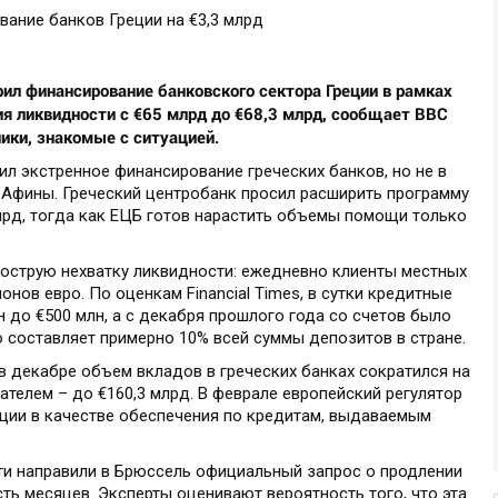
ил финансирование банковского сектора Греции в рамках
я ликвидности с €65 млрд до
€
68,3 млрд, сообщает BBC
ики, знакомые с ситуацией.
ил экстренное финансирование греческих банков, но не в
 Афины. Греческий центробанк просил расширить программу
лрд, тогда как ЕЦБ готов нарастить объемы помощи только
 острую нехватку ликвидности: ежедневно клиенты местных
нов евро. По оценкам Financial Times, в сутки кредитные
н до €500 млн, а с декабря прошлого года со счетов было
о составляет примерно 10% всей суммы депозитов в стране.
в декабре объем вкладов в греческих банках сократился на
ателем – до €160,3 млрд. В феврале европейский регулятор
еции в качестве обеспечения по кредитам, выдаваемым
сти направили в Брюссель официальный запрос о продлении
ь месяцев. Эксперты оценивают вероятность того, что эта