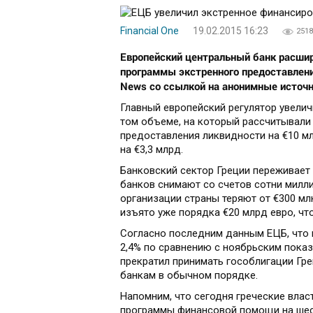
Financial One
19.02.2015 16:23
2518
Европейский центральный банк расшир
программы экстренного предоставлени
News со ссылкой на анонимные источн
Главный европейский регулятор увелич
том объеме, на который рассчитывали
предоставления ликвидности на €10 м
на €3,3 млрд.
Банковский сектор Греции переживает
банков снимают со счетов сотни миллио
организации страны теряют от €300 мл
изъято уже порядка €20 млрд евро, чт
Согласно последним данным ЕЦБ, что 
2,4% по сравнению с ноябрьским показ
прекратил принимать гособлигации Гр
банкам в обычном порядке.
Напомним, что сегодня греческие вла
программы финансовой помощи на шест