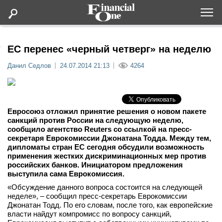
Оформить подписку
ЕС перенес «черный четверг» на неделю
Данил Седлов
24.07.2014 21:13
4264
Статьи
Дайджесты
Евросоюз отложил принятие решения о новом пакете
санкций против России на следующую неделю,
Lifestyle
сообщило агентство Reuters со ссылкой на пресс-
секретаря Еврокомиссии Джонатана Тодда. Между тем,
дипломаты стран ЕС сегодня обсудили возможность
Мероприятия
применения жестких дискриминационных мер против
российских банков. Инициатором предложения
выступила сама Еврокомиссия.
Новости
«Обсуждение данного вопроса состоится на следующей
неделе», – сообщил пресс-секретарь Еврокомиссии
Интервью
Джонатан Тодд. По его словам, после того, как европейские
власти найдут компромисс по вопросу санкций,