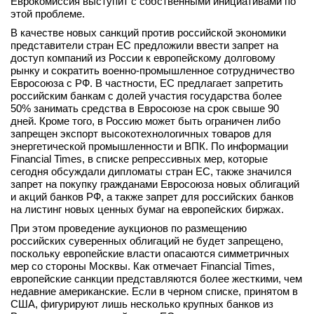
Еврокомиссия выступит с собственными инициативами по
этой проблеме.
вконтакте
телеграм
В качестве новых санкций против российской экономики
представители стран ЕС предложили ввести запрет на
доступ компаний из России к европейскому долговому
Стать автором
рынку и сократить военно-промышленное сотрудничество
Евросоюза с РФ. В частности, ЕС предлагает запретить
Вход
российским банкам с долей участия государства более
50% занимать средства в Евросоюзе на срок свыше 90
дней. Кроме того, в Россию может быть ограничен либо
запрещен экспорт высокотехнологичных товаров для
энергетической промышленности и ВПК. По информации
Financial Times, в списке репрессивных мер, которые
сегодня обсуждали дипломаты стран ЕС, также значился
запрет на покупку гражданами Евросоюза новых облигаций
и акций банков РФ, а также запрет для российских банков
на листинг новых ценных бумаг на европейских биржах.
При этом проведение аукционов по размещению
российских суверенных облигаций не будет запрещено,
поскольку европейские власти опасаются симметричных
мер со стороны Москвы. Как отмечает Financial Times,
европейские санкции представляются более жесткими, чем
недавние американские. Если в черном списке, принятом в
США, фигурируют лишь несколько крупных банков из