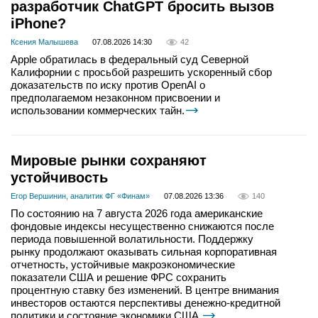
разработчик ChatGPT бросить вызов
iPhone?
Ксения Малышева
07.08.2026 14:30
42
Apple обратилась в федеральный суд Северной
Калифорнии с просьбой разрешить ускоренный сбор
доказательств по иску против OpenAI о
предполагаемом незаконном присвоении и
использовании коммерческих тайн.
Мировые рынки сохраняют
устойчивость
Егор Вершинин, аналитик ФГ «Финам»
07.08.2026 13:36
140
По состоянию на 7 августа 2026 года американские
фондовые индексы несущественно снижаются после
периода повышенной волатильности. Поддержку
рынку продолжают оказывать сильная корпоративная
отчетность, устойчивые макроэкономические
показатели США и решение ФРС сохранить
процентную ставку без изменений. В центре внимания
инвесторов остаются перспективы денежно-кредитной
политики и состояние экономики США.