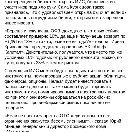
конференции собирается открыть ИИС, большинство
вконтакте
участников подняло руку. Сама Кузнецова также
телеграм
призналась, что с удовольствием открыла бы счет, если бы
не являлась сотрудником биржи, которым пока запрещено
инвестировать.
Стать автором
«Берешь и покупаешь ОФЗ, доходность которых сейчас
Вход
составляет примерно 10%, да еще и получаешь возврат по
НДФЛ на 13% - это что, разве не выгода?» - говорит Ирина
Кривошеева, председатель правления УК «Альфа-
Капитал». Действительно, получается, что вместо тех же
условных 10% годовых от рублевого депозита, можно, по
сути, получать 23% с тем же риском.
С помощью ИИС можно будет вкладываться почти во все
инструменты, номинированные в рублях: акции, облигации,
фьючерсы, опционы. Нельзя будет инвестировать в
банковские депозиты. Также можно будет торговать
инструментами, номинированными в иностранных валютах,
но при этом они должны обращаться на российских
площадках. Про внебиржевой рынок пока ничего не
говорится.
«Если не ввести запрет на OTC-деривативы, то все
ограничения окажутся бессмысленными», - сказал Юрий
Минцев, генеральный директор брокерского дома
«Открытие».