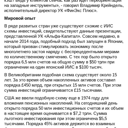
кэш? Ведь у клиентов сейчас как раз идет переориентация
на западные инструменты», - говорил Владимир Крейндель,
исполнительный директор УК «ФинЭкс Плюс».
Мировой опыт
В ряде развитых стран уже существуют схожие с ИИС
схемы инвестиций, свидетельствуют данные презентации,
представленной УК «Альфа-Капитал». Совсем недавно, в
начале 2014 года, подобный подход был запущен в Японии,
который призван стимулировать экономику после
многолетнего застоя наряду с беспрецедентными мерами
по количественному смягчению. С тех пор было открыто
порядка 6,5 млн счетов на общую сумму в $50 трлн при
ограничении на один японский ИИС в $100 тысяч.
В Великобритании подобная схема существует около 15
лет. За это время объем накопленных активов составил
порядка £450 млрд, при открытых 15 млн счетов. При этом
сумма инвестиций ограничивается £15 тысячами.
США же ввели подобную схему еще в 1974 году для
вложения пенсионных накоплений. На сегодняшний день
открыто порядка 50 млн инвестиционных счетов и их объем
в настоящее время оценивается в $7,2 трлн. Сумма
льготного инвестирования при этом ограничена $5,5
тысячами. Порядка 45% активов держится во взаимных