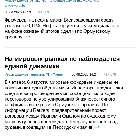
Андрей Мамонтов, эксперт по фондовому рынку «БКС Мир
инвестиций»
06.08.2026 17:19
589
Фьючерсы на нефть марки Brent завершили среду
ростом на 0,11%. Нефть торгуется в узком диапазоне
на фоне ожиданий итогов сделки по Ормузскому
проливу.
На мировых рынках не наблюдается
единой динамики
Игорь Додонов, аналитик ФГ «Финам»
06.08.2026 16:27
576
В четверг, 6 августа, мировые фондовые индексы не
показывают единой динамики. Инвесторы продолжают
следить за противоречивыми сообщениями о ходе
переговоров по урегулированию ближневосточного
конфликта и открытию Ормузского пролива. По
информации Reuters, предварительный проект
договора между Ираном и Оманом по судоходному
маршруту через пролив дает Тегерану контроль над
судами, входящими в Персидский залив.