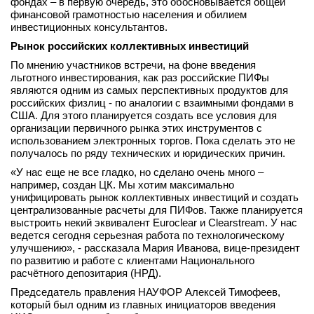
фондах – в первую очередь, это обосновывается общей
финансовой грамотностью населения и обилием
инвестиционных консультантов.
Рынок российских коллективных инвестиций
По мнению участников встречи, на фоне введения
льготного инвестирования, как раз российские ПИФы
являются одним из самых перспективных продуктов для
российских физлиц - по аналогии с взаимными фондами в
США. Для этого планируется создать все условия для
организации первичного рынка этих инструментов с
использованием электронных торгов. Пока сделать это не
получалось по ряду технических и юридических причин.
«У нас еще не все гладко, но сделано очень много –
например, создан ЦК. Мы хотим максимально
унифицировать рынок коллективных инвестиций и создать
централизованные расчеты для ПИФов. Также планируется
выстроить некий эквивалент Euroclear и Clearstream. У нас
ведется сегодня серьезная работа по технологическому
улучшению», - рассказала Мария Иванова, вице-президент
по развитию и работе с клиентами Национального
расчётного депозитария (НРД).
Председатель правления НАУФОР Алексей Тимофеев,
который был одним из главных инициаторов введения