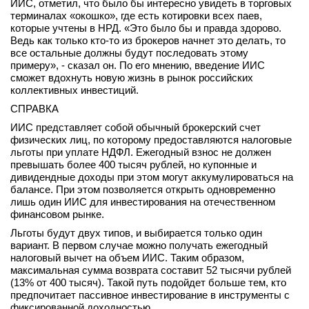
ИИС, отметил, что было бы интересно увидеть в торговых
терминалах «окошко», где есть котировки всех паев,
которые учтены в НРД. «Это было бы и правда здорово.
Ведь как только кто-то из брокеров начнет это делать, то
все остальные должны будут последовать этому
примеру», - сказал он. По его мнению, введение ИИС
сможет вдохнуть новую жизнь в рынок российских
коллективных инвестиций.
СПРАВКА
ИИС представляет собой обычный брокерский счет
физических лиц, по которому предоставляются налоговые
льготы при уплате НДФЛ. Ежегодный взнос не должен
превышать более 400 тысяч рублей, но купонные и
дивидендные доходы при этом могут аккумулироваться на
балансе. При этом позволяется открыть одновременно
лишь один ИИС для инвестирования на отечественном
финансовом рынке.
Льготы будут двух типов, и выбирается только один
вариант. В первом случае можно получать ежегодный
налоговый вычет на объем ИИС. Таким образом,
максимальная сумма возврата составит 52 тысячи рублей
(13% от 400 тысяч). Такой путь подойдет больше тем, кто
предпочитает пассивное инвестирование в инструменты с
фиксированной доходностью.