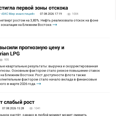
стигла первой зоны отскока
 «БКС Мир инвестиций»
07.08.2026 17:19
1004
четверг ростом на 3,83%. Нефть реализовала отскок на фоне
 эскалации на Ближнем Востоке.
овысили прогнозную цену и
rian LPG
935
ные квартальные результаты: выручка и скорректированная
огнозы. Основным фактором стало резкое повышение ставок
 на Ближнем Востоке. Рост доступности флота также
олнительным фактором стало начало вклада в финансовые
ого в марте 2026 года.
т слабый рост
07.08.2026 15:28
1041
 рынок растёт, однако в любой момент может сменить