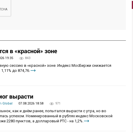
ся в «красной» зоне
026 19:35
843
овную сессию в «красной» зоне. Индекс МосБиржи снижается
 1,11% до 874,76.
мог вырасти
 Global
07.08.2026 18:58
971
рынок, как и днём ранее, попытался вырасти с утра, но во
алась успехом. Номинированный в рублях индекс Московской
же 2280 пунктов, а долларовый РТС - на 1,2%.