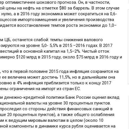
мер оптимистичнее шокового прогноза. Он, в частности,
й цены на нефть на отметке $80 за баррель. В этом случае
 нулю, а в 2016 году экономика может сократиться на 0,6-
 процессов импортозамещения и увеличения производства
идается восстановление темпов роста экономики до 1,0–
м ЦБ, останется слабой: темпы снижения валового
ируются на уровне 5,0- 5,5% в 2015 –2016 годах. В 2017
вестиций в основной капитал на 1,5–2%. Чистый отток
имерно $120 млрд в 2015 году, около $75 млрд в 2016 году и
 что в первой половине 2015 года инфляция сохранится на
 ее величина может достичь 11,5%, но в дальнейшем она
ровню в 4% инфляция приблизится только к концу 2017
нены ограничения на импорт из стран ЕС.
гии денежно-кредитной политики Банк России оценил вклад
ациональной валюты на уровне 30 процентных пунктов.
 проследил со стороны действия финансовых санкций в
ше 20 процентных пунктов), а также общего ослабления
ми к ведущим мировым валютам в целом (около 10
нной компоненты в динамике курса рубля оценивается на