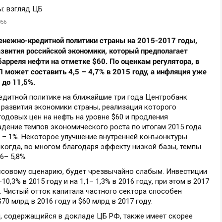
056
енежно-кредитной политики страны на 2015-2017 годы,
азвития российской экономики, который предполагает
арреля нефти на отметке $60. По оценкам регулятора, в
 может составить 4,5 – 4,7% в 2015 году, а инфляция уже
 до 11,5%.
дитной политике на ближайшие три года Центробанк
развития экономики страны, реализация которого
одовых цен на нефть на уровне $60 и продления
адение темпов экономического роста по итогам 2015 года
ду – 1%. Некоторое улучшение внутренней конъюнктуры
 когда, во многом благодаря эффекту низкой базы, темпы
6– 5,8%.
ссовому сценарию, будет чрезвычайно слабым. Инвестиции
0,3% в 2015 году и на 1,1– 1,3% в 2016 году, при этом в 2017
%. Чистый отток капитала частного сектора способен
70 млрд в 2016 году и $60 млрд в 2017 году.
, содержащийся в докладе ЦБ РФ, также имеет скорее