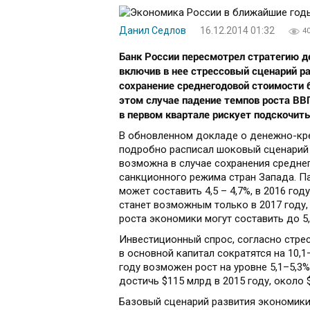
Данил Седлов
16.12.2014 01:32
4
Банк России пересмотрел стратегию д
включив в нее стрессовый сценарий р
сохранение среднегодовой стоимости б
этом случае падение темпов роста ВВП
в первом квартале рискует подскочить
В обновленном докладе о денежно-кре
подробно расписал шоковый сценарий 
возможна в случае сохранения среднег
санкционного режима стран Запада. П
может составить 4,5 – 4,7%, в 2016 го
станет возможным только в 2017 году,
роста экономики могут составить до 5,
Инвестиционный спрос, согласно стре
в основной капитал сократятся на 10,1–1
году возможен рост на уровне 5,1–5,3
достичь $115 млрд в 2015 году, около $
Базовый сценарий развития экономики