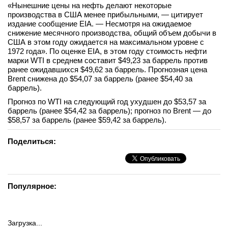
«Нынешние цены на нефть делают некоторые
вконтакте
производства в США менее прибыльными, — цитирует
телеграм
издание сообщение EIA. — Несмотря на ожидаемое
снижение месячного производства, общий объем добычи в
США в этом году ожидается на максимальном уровне с
Стать автором
1972 года». По оценке EIA, в этом году стоимость нефти
марки WTI в среднем составит $49,23 за баррель против
Вход
ранее ожидавшихся $49,62 за баррель. Прогнозная цена
Brent снижена до $54,07 за баррель (ранее $54,40 за
баррель).
Прогноз по WTI на следующий год ухудшен до $53,57 за
баррель (ранее $54,42 за баррель); прогноз по Brent — до
$58,57 за баррель (ранее $59,42 за баррель).
Поделиться:
Популярное:
Загрузка...