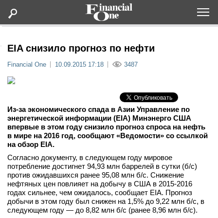
Оформить подписку
EIA снизило прогноз по нефти
Financial One
10.09.2015 17:18
3487
Статьи
Дайджесты
Из-за экономического спада в Азии Управление по
энергетической информации (EIA) Минэнерго США
Lifestyle
впервые в этом году снизило прогноз спроса на нефть
в мире на 2016 год, сообщают «Ведомости» со ссылкой
на обзор
EIA.
Мероприятия
Согласно документу, в следующем году мировое
потребление достигнет 94,93 млн баррелей в сутки (б/с)
Новости
против ожидавшихся ранее 95,08 млн б/с. Снижение
нефтяных цен повлияет на добычу в США в 2015-2016
годах сильнее, чем ожидалось, сообщает EIA. Прогноз
Интервью
добычи в этом году был снижен на 1,5% до 9,22 млн б/с, в
следующем году — до 8,82 млн б/с (ранее 8,96 млн б/с).