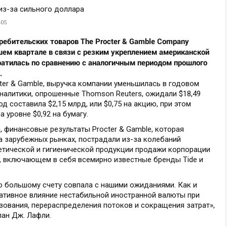
405
ребительских товаров The Procter & Gamble Company
ем квартале в связи с резким укреплением американской
ратилась по сравнению с аналогичным периодом прошлого
.
ter & Gamble, выручка компании уменьшилась в годовом
аналитики, опрошенные Thomson Reuters, ожидали $18,49
д составила $2,15 млрд, или $0,75 на акцию, при этом
 уровне $0,92 на бумагу.
 финансовые результаты Procter & Gamble, которая
а зарубежных рынках, пострадали из-за колебаний
метической и гигиенической продукции продажи корпорации
и, включающем в себя всемирно известные бренды Tide и
о большому счету совпала с нашими ожиданиями. Как и
ативное влияние нестабильной иностранной валюты при
ования, перераспределения потоков и сокращения затрат»,
лан Дж. Лафли.