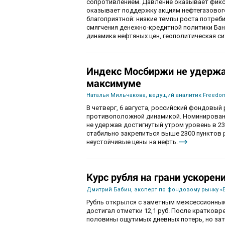
сопротивлением. Давление оказывает фикса
оказывает поддержку акциям нефтегазового
благоприятной: низкие темпы роста потре
смягчения денежно-кредитной политики Ба
динамика нефтяных цен, геополитическая с
Индекс Мосбиржи не удержа
максимуме
Наталья Мильчакова, ведущий аналитик Freedom
В четверг, 6 августа, российский фондовы
противоположной динамикой. Номинированны
не удержав достигнутый утром уровень в 230
стабильно закрепиться выше 2300 пунктов 
неустойчивые цены на нефть.
Курс рубля на грани ускорен
Дмитрий Бабин, эксперт по фондовому рынку «
Рубль открылся с заметным межсессионным
достигал отметки 12,1 руб. После кратков
половины ощутимых дневных потерь, но зат