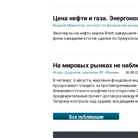
Цена нефти и газа. Энергоно
Андрей Мамонтов, эксперт по фондовому рынку
Фьючерсы на нефть марки Brent завершили с
фоне ожиданий итогов сделки по Ормузско
На мировых рынках не набл
Игорь Додонов, аналитик ФГ «Финам»
06.08.2
В четверг, 6 августа, мировые фондовые и
продолжают следить за противоречивыми 
ближневосточного конфликта и открытию О
предварительный проект договора между И
Тегерану контроль над судами, входящими в
Все публикации