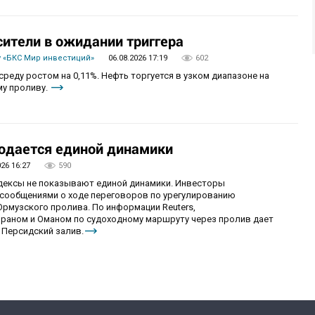
сители в ожидании триггера
 «БКС Мир инвестиций»
06.08.2026 17:19
602
реду ростом на 0,11%. Нефть торгуется в узком диапазоне на
му проливу.
юдается единой динамики
026 16:27
590
ндексы не показывают единой динамики. Инвесторы
сообщениями о ходе переговоров по урегулированию
рмузского пролива. По информации Reuters,
раном и Оманом по судоходному маршруту через пролив дает
 Персидский залив.