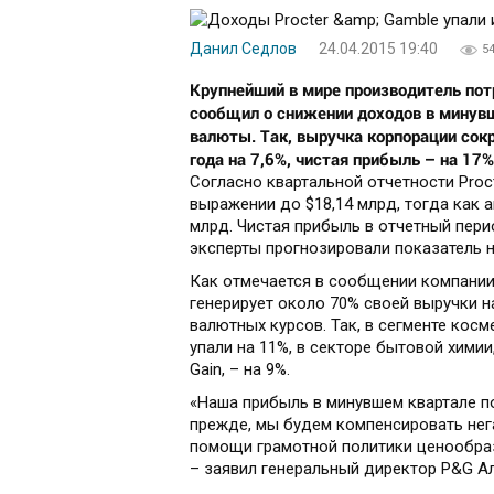
Данил Седлов
24.04.2015 19:40
5
Крупнейший в мире производитель пот
сообщил о снижении доходов в минувш
валюты. Так, выручка корпорации сок
года на 7,6%, чистая прибыль – на 17%
Согласно квартальной отчетности Proc
выражении до $18,14 млрд, тогда как 
млрд. Чистая прибыль в отчетный перио
эксперты прогнозировали показатель на
Как отмечается в сообщении компании,
генерирует около 70% своей выручки н
валютных курсов. Так, в сегменте кос
упали на 11%, в секторе бытовой хими
Gain, – на 9%.
«Наша прибыль в минувшем квартале п
прежде, мы будем компенсировать нег
помощи грамотной политики ценообраз
– заявил генеральный директор P&G А