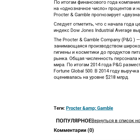
По итогам финансового года компания
на «однозначное число» процентов и на
Procter & Gamble прогнозирует «двузн
Следует отметить, что с начала года ц
индекс Dow Jones Industrial Average вы
The Procter & Gamble Company (P&G ) 
занимающаяся производством широкого
гигиены и косметики до продуктов пит
рынка. Общая численность персонала 
мира. По итогам 2014 года P&G размес
Fortune Global 500. В 2014 году выручк
оценивалась на уровне $218 млрд.
Теги:
Procter &amp; Gamble
ПОПУЛЯРНОЕ
Вернуться в список н
Комментарии
(
0
)