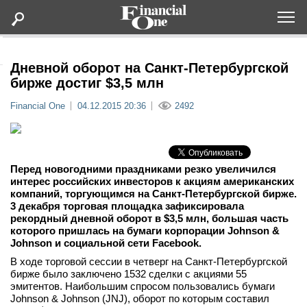
Оформить подписку
Дневной оборот на Санкт-Петербургской
бирже достиг $3,5 млн
Статьи
Financial One
04.12.2015 20:36
2492
Дайджесты
Перед новогодними праздниками резко увеличился
Lifestyle
интерес российских инвесторов к акциям американских
компаний, торгующимся на Санкт-Петербургской бирже.
3 декабря торговая площадка зафиксировала
Мероприятия
рекордный дневной оборот в $3,5 млн, большая часть
которого пришлась на бумаги корпорации Johnson &
Johnson и социальной сети
Facebook.
Новости
В ходе торговой сессии в четверг на Санкт-Петербургской
бирже было заключено 1532 сделки с акциями 55
Интервью
эмитентов. Наибольшим спросом пользовались бумаги
Johnson & Johnson (JNJ), оборот по которым составил