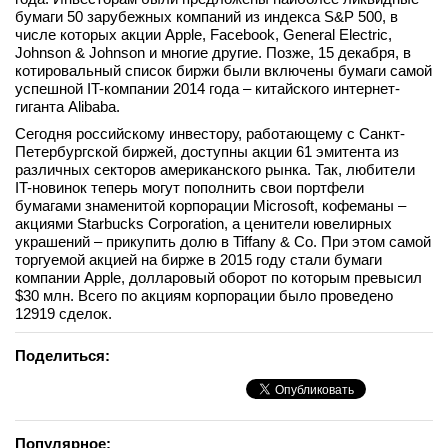
бумаги 50 зарубежных компаний из индекса S&P 500, в
числе которых акции Apple, Facebook, General Electric,
Johnson & Johnson и многие другие. Позже, 15 декабря, в
котировальный список биржи были включены бумаги самой
успешной IT-компании 2014 года – китайского интернет-
гиганта Alibaba.
Сегодня российскому инвестору, работающему с Санкт-
Петербургской биржей, доступны акции 61 эмитента из
различных секторов американского рынка. Так, любители
IT-новинок теперь могут пополнить свои портфели
бумагами знаменитой корпорации Microsoft, кофеманы –
акциями Starbucks Corporation, а ценители ювелирных
украшений – прикупить долю в Tiffany & Co. При этом самой
торгуемой акцией на бирже в 2015 году стали бумаги
компании Apple, долларовый оборот по которым превысил
$30 млн. Всего по акциям корпорации было проведено
12919 сделок.
Поделиться:
Популярное: