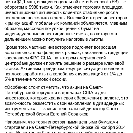
почти $1,1 млн, и акции социальной сети Facebook (FB) – с
вконтакте
оборотом в $988 тысяч. Как отмечает торговая площадка,
телеграм
инвестиционная активность клиентов стабильно росла
последние несколько недель. Высокий интерес инвесторов
к рынку акций глобальных компаний объясняется, главным
Стать автором
образом, массовой покупкой ценных бумаг на
индивидуальные инвестиционные счета, по которым в
Вход
дальнейшем можно получить налоговые льготы.
Кроме того, частных инвесторов подгоняет возросшая
волатильность на фондовых рынках, связанная с грядущим
заседанием ФРС США, на котором американский
центробанк должен принять решение о размере ключевой
ставки. Активным трейдерам текущая ситуация позволяет
неплохо заработать на колебаниях курса акций от 1% до
5% в течение торговой сессии.
«Особенно стоит отметить, что акции на Санкт-
Петербургской торгуются в долларах США и для
инвесторов, которые хранят свои сбережения в валюте, это
возможность разместить свои накопления в дивидендных
инструментах», — заявил генеральный директор Санкт-
Петербургской биржи Евгений Сердюков.
Напомним, что торги иностранными ценными бумагами
стартовали на Санкт-Петербургской бирже 28 ноября 2014
года. Инвесторам были предложены наиболее ликвидные