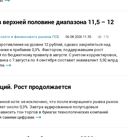
ы.
верхней половине диапазона 11,5 – 12
вского и финансового рынков ПСБ
06.08.2026 11:35
176
ротивление на уровне 12 рублей, однако закрепиться над
 ниже и прибавив 0,3%. Фактором, поддержавшим рост
 по бюджетному правилу в августе. С учетом корректировок,
ка с 7 августа по 4 сентября составит эквивалент 5,92 млрд
ле.
ций. Рост продолжается
анной ноте: не исключено, что после вчерашнего рывка рынок
ряет около 0,3%. Завтра аудированные полугодовые
зависеть тон торгов в бумагах технологических компаний.
я самими цифрами.