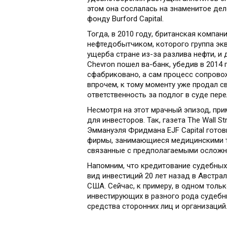
этом она сослалась на знаменитое дел
фонду Burford Capital.
Тогда, в 2010 году, британская компан
нефтедобытчиком, которого группа эк
ущерба стране из-за разлива нефти, и
Chevron пошел ва-банк, убедив в 2014
сфабриковано, а сам процесс сопровож
впрочем, к тому моменту уже продал с
ответственность за подлог в суде пер
Несмотря на этот мрачный эпизод, при
для инвесторов. Так, газета The Wall 
Эммануэля Фридмана EJF Capital гото
фирмы, занимающиеся медицинскими т
связанные с предполагаемыми осложне
Напомним, что кредитование судебных 
вид инвестиций 20 лет назад в Австра
США. Сейчас, к примеру, в одном толь
инвестирующих в разного рода судебн
средства сторонних лиц и организаций