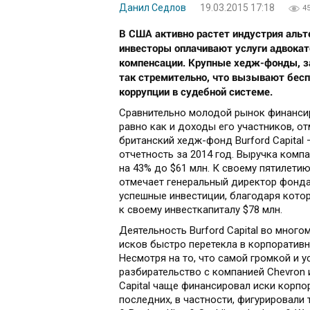
Данил Седлов
19.03.2015 17:18
4
В США активно растет индустрия альт
инвесторы оплачивают услуги адвокат
компенсации. Крупные хедж-фонды, 
так стремительно, что вызывают бес
коррупции в судебной системе.
Сравнительно молодой рынок финансиро
равно как и доходы его участников, от
британский хедж-фонд Burford Capital
отчетность за 2014 год. Выручка комп
на 43% до $61 млн. К своему пятилетию
отмечает генеральный директор фонда 
успешные инвестиции, благодаря кото
к своему инвесткапиталу $78 млн.
Деятельность Burford Capital во мног
исков быстро перетекла в корпоративн
Несмотря на то, что самой громкой и 
разбирательство с компанией Chevron 
Capital чаще финансировал иски корп
последних, в частности, фигурировали