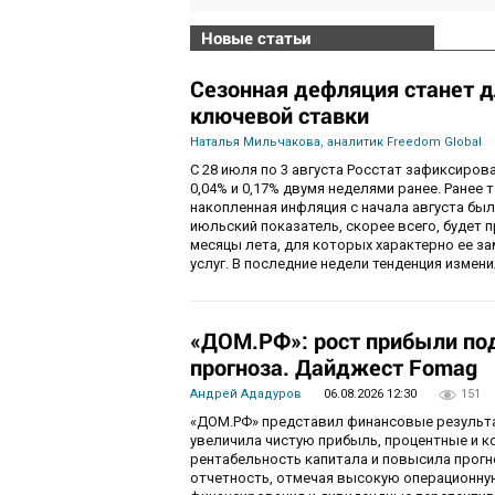
Новые статьи
Сезонная дефляция станет д
ключевой ставки
Наталья Мильчакова, аналитик Freedom Global
С 28 июля по 3 августа Росстат зафиксирова
0,04% и 0,17% двумя неделями ранее. Ранее 
накопленная инфляция с начала августа была
июльский показатель, скорее всего, будет 
месяцы лета, для которых характерно ее за
услуг. В последние недели тенденция изме
«ДОМ.РФ»: рост прибыли по
прогноза. Дайджест Fomag
Андрей Ададуров
06.08.2026 12:30
151
«ДОМ.РФ» представил финансовые результат
увеличила чистую прибыль, процентные и 
рентабельность капитала и повысила прогн
отчетность, отмечая высокую операционну