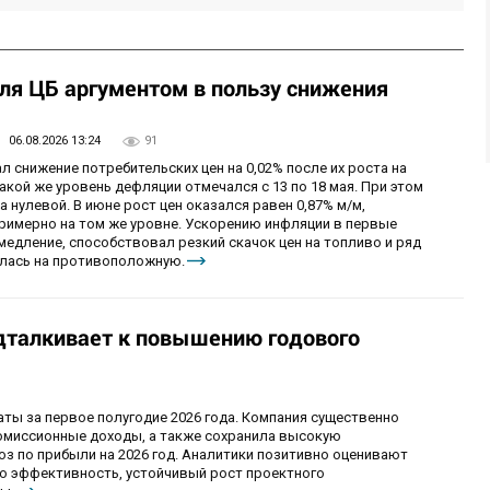
ля ЦБ аргументом в пользу снижения
06.08.2026 13:24
91
л снижение потребительских цен на 0,02% после их роста на
такой же уровень дефляции отмечался с 13 по 18 мая. При этом
 нулевой. В июне рост цен оказался равен 0,87% м/м,
примерно на том же уровне. Ускорению инфляции в первые
медление, способствовал резкий скачок цен на топливо и ряд
нилась на противоположную.
дталкивает к повышению годового
ы за первое полугодие 2026 года. Компания существенно
комиссионные доходы, а также сохранила высокую
оз по прибыли на 2026 год. Аналитики позитивно оценивают
ю эффективность, устойчивый рост проектного