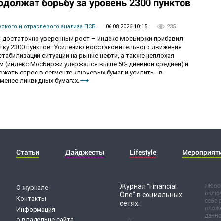
одолжат борьбу за уровень 2300 пунктов
ского и отраслевого анализа ПСБ
06.08.2026 10:15
235
 достаточно уверенный рост – индекс МосБиржи прибавил
етку 2300 пунктов. Усилению восстановительного движения
табилизации ситуации на рынке нефти, а также неплохая
ам (индекс МосБиржи удержался выше 50- дневной средней) и
ржать спрос в сегменте ключевых бумаг и усилить - в
менее ликвидных бумагах.
Статьи
Дайджесты
Lifestyle
Мероприят
Журнал “Financial
Любог
О журнале
включ
One” в социальных
Контакты
себе 
сетях:
вложе
Информация
данно
о владельце сайта