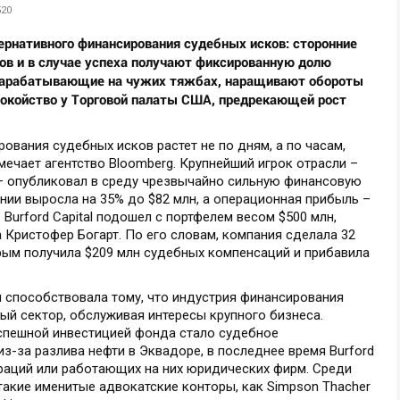
520
ернативного финансирования судебных исков: сторонние
ов и в случае успеха получают фиксированную долю
зарабатывающие на чужих тяжбах, наращивают обороты
покойство у Торговой палаты США, предрекающей рост
вания судебных исков растет не по дням, а по часам,
мечает агентство Bloomberg. Крупнейший игрок отрасли –
 – опубликовал в среду чрезвычайно сильную финансовую
ании выросла на 35% до $82 млн, а операционная прибыль –
 Burford Capital подошел с портфелем весом $500 млн,
Кристофер Богарт. По его словам, компания сделала 32
рым получила $209 млн судебных компенсаций и прибавила
ом способствовала тому, что индустрия финансирования
ый сектор, обслуживая интересы крупного бизнеса.
успешной инвестицией фонда стало судебное
из-за разлива нефти в Эквадоре, в последнее время Burford
ораций или работающих на них юридических фирм. Среди
 такие именитые адвокатские конторы, как Simpson Thacher