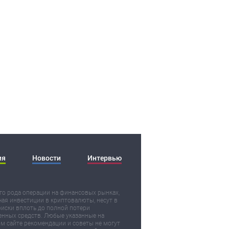
ия
Новости
Интервью
о рода операции на финансовых рынках,
ая инвестиции в криптовалюты, несут в
риски вплоть до полной потери
нных средств. Любые указанные на
м сайте рекомендации и советы не могут