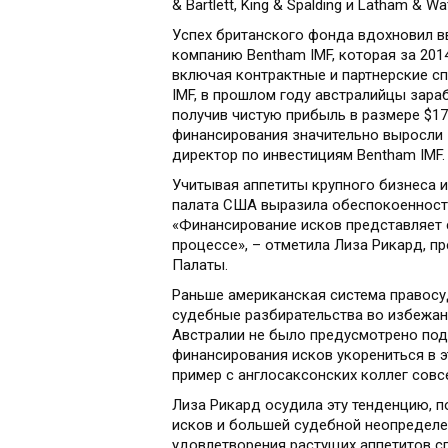
& Bartlett, King & Spalding и Latham & Wa
Успех британского фонда вдохновил в
компанию Bentham IMF, которая за 201
включая контрактные и партнерские сп
IMF, в прошлом году австралийцы зара
получив чистую прибыль в размере $1
финансирования значительно выросли з
директор по инвестициям Bentham IMF.
Учитывая аппетиты крупного бизнеса 
палата США выразила обеспокоенность
«Финансирование исков представляет 
процессе», – отметила Лиза Рикард, п
Палаты.
Раньше американская система правосу
судебные разбирательства во избежани
Австралии не было предусмотрено под
финансирования исков укорениться в 
пример с англосаксонских коллег совс
Лиза Рикард осудила эту тенденцию, по
исков и большей судебной неопредел
удовлетворения растущих аппетитов сп