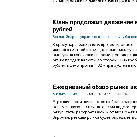
финансирования и дивидендные перспектив
Юань продолжит движение в 
рублей
Богдан Зварич, управляющий по анализу банко
В среду пара юань вновь протестировал соп
данной отметкой не смог, закрывшись чуть
выступила публикация параметров операций
объем продаж валюты со стороны Центробан
рублей в день против 4,82 млрд рублей в ию
Ежедневный обзор рынка ак
Аналитики БКС
06.08.2026 10:47
245
Утренние торги начинаются на более сдерж
возьмет паузу — в начале сессии индекс те
результаты раскроет Озон, и от них может 
Впрочем, реакция рынка будет определятьс