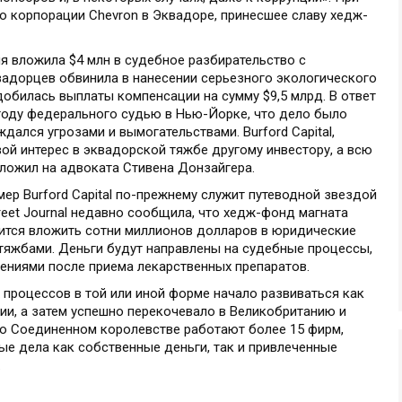
о корпорации Chevron в Эквадоре, принесшее славу хедж-
ия вложила $4 млн в судебное разбирательство с
вадорцев обвинила в нанесении серьезного экологического
 добилась выплаты компенсации на сумму $9,5 млрд. В ответ
 году федерального судью в Нью-Йорке, что дело было
дался угрозами и вымогательствами. Burford Capital,
вой интерес в эквадорской тяжбе другому инвестору, а всю
еложил на адвоката Стивена Донзайгера.
мер Burford Capital по-прежнему служит путеводной звездой
Street Journal недавно сообщила, что хедж-фонд магната
вится вложить сотни миллионов долларов в юридические
яжбами. Деньги будут направлены на судебные процессы,
ниями после приема лекарственных препаратов.
процессов в той или иной форме начало развиваться как
лии, а затем успешно перекочевало в Великобританию и
ко Соединенном королевстве работают более 15 фирм,
ые дела как собственные деньги, так и привлеченные
.