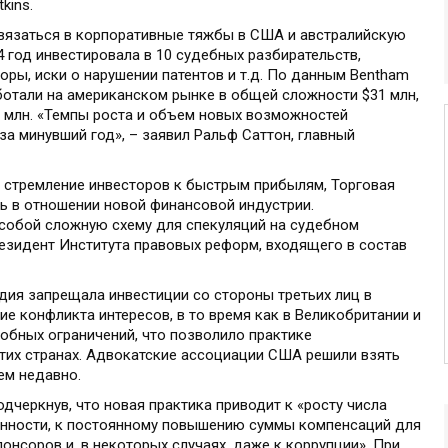
tkins.
вязаться в корпоративные тяжбы в США и австралийскую
4 год инвестировала в 10 судебных разбирательств,
оры, иски о нарушении патентов и т.д. По данным Bentham
ботали на американском рынке в общей сложности $31 млн,
7 млн. «Темпы роста и объем новых возможностей
а минувший год», – заявил Ральф Саттон, главный
и стремление инвесторов к быстрым прибылям, Торговая
 в отношении новой финансовой индустрии.
собой сложную схему для спекуляций на судебном
резидент Института правовых реформ, входящего в состав
дия запрещала инвестиции со стороны третьих лиц в
е конфликта интересов, в то время как в Великобритании и
обных ограничений, что позволило практике
этих странах. Адвокатские ассоциации США решили взять
ем недавно.
дчеркнув, что новая практика приводит к «росту числа
енности, к постоянному повышению суммы компенсаций для
онсоров и, в некоторых случаях, даже к коррупции». При