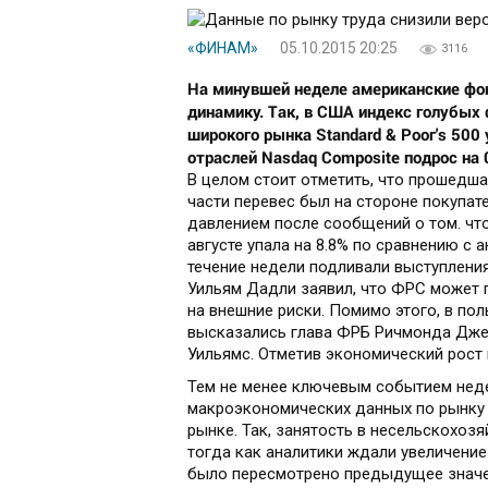
«ФИНАМ»
05.10.2015 20:25
3116
На минувшей неделе американские ф
динамику. Так, в США индекс голубых
широкого рынка Standard & Роог's 500
отраслей Nasdaq Composite подрос на 
В целом стоит отметить, что прошедша
части перевес был на стороне покупат
давлением после сообщений о том. ч
августе упала на 8.8% по сравнению с 
течение недели подливали выступлени
Уильям Дадли заявил, что ФРС может 
на внешние риски. Помимо этого, в по
высказались глава ФРБ Ричмонда Дж
Уильямс. Отметив экономический рост
Тем не менее ключевым событием неде
макроэкономических данных по рынку 
рынке. Так, занятость в несельскохоз
тогда как аналитики ждали увеличение
было пересмотрено предыдущее значен