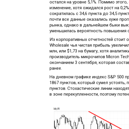
остался на уровне 5,1%. Помимо этого
изменение, хотя ожидался рост на 0,2
сократилась с 34,6 пункта до 34,5 пун
почти все данные оказались хуже прог
рынка, однако в дальнейшем быки выку
уменьшилась вероятность повышения с
Из корпоративных отчетностей стоит 
Wholesale чья чистая прибыль увеличил
млн, или $1,73 на бумагу, хотя аналит
производитель микрочипов Micron Tec
окончанием 3 сентября‚ которая соста
ранее.
На дневном графике индекс S&Р 500 п
1867 пунктов, который сумел устоять, 
пунктов. Стохастические линии находя
в зоне перекупленности, поэтому потен