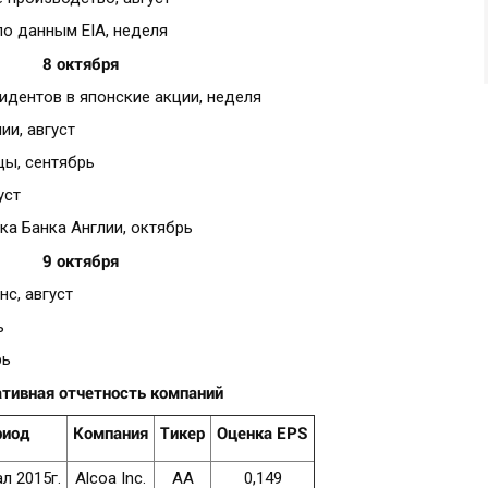
по данным EIA, неделя
8 октября
зидентов в японские акции, неделя
ии, август
цы, сентябрь
уст
ка Банка Англии, октябрь
9 октября
нс, август
ь
рь
тивная отчетность компаний
риод
Компания
Тикер
Оценка
EPS
ал 2015г.
Alcoa Inc.
AA
0,149