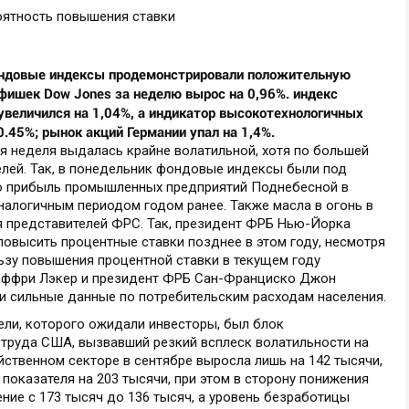
ондовые индексы продемонстрировали положительную
 фишек Dow Jones за неделю вырос на 0,96%. индекс
 увеличился на 1,04%, а индикатор высокотехнологичных
0.45%; рынок акций Германии упал на 1,4%.
я неделя выдалась крайне волатильной, хотя по большей
елей. Так, в понедельник фондовые индексы были под
то прибыль промышленных предприятий Поднебесной в
аналогичным периодом годом ранее. Также масла в огонь в
я представителей ФРС. Так, президент ФРБ Нью-Йорка
повысить процентные ставки позднее в этом году, несмотря
льзу повышения процентной ставки в текущем году
еффри Лэкер и президент ФРБ Сан-Франциско Джон
 и сильные данные по потребительским расходам населения.
ли, которого ожидали инвесторы, был блок
труда США, вызвавший резкий всплеск волатильности на
яйственном секторе в сентябре выросла лишь на 142 тысячи,
 показателя на 203 тысячи, при этом в сторону понижения
ие с 173 тысяч до 136 тысяч, а уровень безработицы