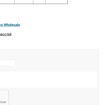
co Wholesale
овостей