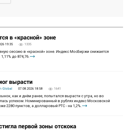
ся в «красной» зоне
026 19:35
1335
овную сессию в «красной» зоне. Индекс МосБиржи снижается
 1,11% до 874,76.
мог вырасти
 Global
07.08.2026 18:58
1641
рынок, как и днём ранее, попытался вырасти с утра, но во
алась успехом. Номинированный в рублях индекс Московской
же 2280 пунктов, а долларовый РТС - на 1,2%.
стигла первой зоны отскока