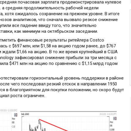
, средняя почасовая зарплата продемонстрировала нулевое
%. а средняя продолжительность рабочей недели
кта, хотя ожидалось сохранение на прежнем уровне. В итоге
нозов аналитиков, что сначала вызвало резкое снижение
пили все падение ввиду того, что значительно
тавки, как минимум на октябрьском заседании.
отметить финансовые результаты ритейлера Costco
ась с $697 млн, или $1‚58 на акцию годом ранее, до $767
ики ждали $1,66 на акцию. В то же время крупнейший в США
hnology зафиксировал снижение прибыли за три месяца с
вила $471 млн на акцию по сравнению с $1,15 млрд годом
ротестировали горизонтальный уровень поддержки в районе
после чего последовал резкий отскок в направлении 1950
тся в благоприятном для покупки положении, но скоро будут
циал роста ограничен.