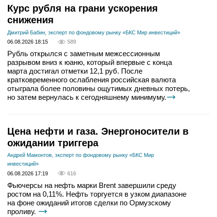
Курс рубля на грани ускорения
снижения
Дмитрий Бабин, эксперт по фондовому рынку «БКС Мир инвестиций»
06.08.2026 18:15
589
Рубль открылся с заметным межсессионным
разрывом вниз к юаню, который впервые с конца
марта достигал отметки 12,1 руб. После
кратковременного ослабления российская валюта
отыграла более половины ощутимых дневных потерь,
но затем вернулась к сегодняшнему минимуму.
Цена нефти и газа. Энергоносители в
ожидании триггера
Андрей Мамонтов, эксперт по фондовому рынку «БКС Мир
инвестиций»
06.08.2026 17:19
616
Фьючерсы на нефть марки Brent завершили среду
ростом на 0,11%. Нефть торгуется в узком диапазоне
на фоне ожиданий итогов сделки по Ормузскому
проливу.