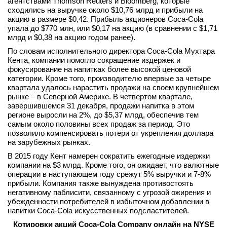
агентствами Thomson Reuters и Bloomberg, которые
сходились на выручке около $10,76 млрд и прибыли на
вконтакте
телеграм
акцию в размере $0,42. Прибыль акционеров Coca-Cola
упала до $770 млн, или $0,17 на акцию (в сравнении с $1,71
млрд и $0,38 на акцию годом ранее).
Стать автором
По словам исполнительного директора Coca-Cola Мухтара
Кента, компании помогло сокращение издержек и
Вход
фокусирование на напитках более высокой ценовой
категории. Кроме того, производителю впервые за четыре
квартала удалось нарастить продажи на своем крупнейшем
рынке – в Северной Америке. В четвертом квартале,
завершившемся 31 декабря, продажи напитка в этом
регионе выросли на 2%, до $5,37 млрд, обеспечив тем
самым около половины всех продаж за период. Это
позволило компенсировать потери от укрепления доллара
на зарубежных рынках.
В 2015 году Кент намерен сократить ежегодные издержки
компании на $3 млрд. Кроме того, он ожидает, что валютные
операции в наступающем году срежут 5% выручки и 7-8%
прибыли. Компания также вынуждена противостоять
негативному паблисити, связанному с угрозой ожирения и
убежденности потребителей в избыточном добавлении в
напитки Coca-Cola искусственных подсластителей.
Котировки акций Coca-Cola Company онлайн на NYSE