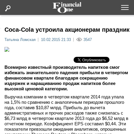
Оформить подписку
Coca-Cola устроила акционерам праздник
Татьяна Ломская
10.02.2015 21:33
3547
Статьи
Дайджесты
Всемирно известный производитель напитков смог
избежать значительного падения прибыли в четвертом
Lifestyle
финансовом квартале благодаря сокращению
издержек и наращиванию продаж напитков более
высокой ценовой категории.
Мероприятия
Выручка компании в четвертом квартале 2014 года упала
на 1,5% по сравнению с аналогичным периодом прошлого
Новости
года, составив $10,87 млрд. Прибыль до вычета
административных и прочих расходов также снизилась с
$6,73 млрд в четвертом квартале 2013 года до $6,52 млрд в
Интервью
отчетном периоде. Коэффициент EPS составил $0,44. Эти
показатели превзошли ожидания аналитиков, опрошенных