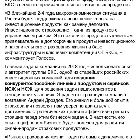
БКС в сегменте премиальных инвестиционных продуктов.
вконтакте
телеграм
«В ближайшие 2-4 года макроэкономическая ситуация в
России будет поддерживать повышение спроса на
инвестиционные продукты как замену депозита.
Стать автором
Инвестиционное страхование – один из продуктов с
управляемым риском. Это позволяет предлагать клиентам
Вход
привлекательные долгосрочные продукты инвестиционного
и накопительного страхования жизни на базе
инфраструктуры и ключевых компетенций ФГ БКС», –
комментирует Голосов.
Главная задача компании на 2018 год – использовать опыт
и авторитет группы БКС, одной из старейших российских
инвестиционных компаний, для
создания
конкурентоспособной линейки продуктов и сервисов
ИСЖ и НСЖ
для решения задач наших клиентов в
сегодняшних условиях. Я рад, что страховую компанию
возглавил Андрей Дроздов. Его знания и большой опыт в
страховании позволят нам уверенно двигаться к
достижению стратегических целей и эффективно решать
стоящие перед этим бизнесом задачи. В частности, его
опыт в цифровом бизнесе будет полезен для развития
онлайн-продаж страховых продуктов».
«Рынок страхования жизни – один из самых динамичных в