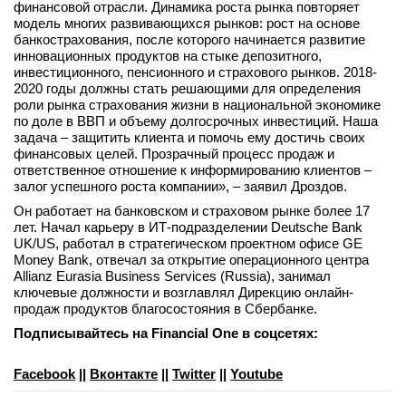
финансовой отрасли. Динамика роста рынка повторяет
модель многих развивающихся рынков: рост на основе
банкострахования, после которого начинается развитие
инновационных продуктов на стыке депозитного,
инвестиционного, пенсионного и страхового рынков. 2018-
2020 годы должны стать решающими для определения
роли рынка страхования жизни в национальной экономике
по доле в ВВП и объему долгосрочных инвестиций. Наша
задача – защитить клиента и помочь ему достичь своих
финансовых целей. Прозрачный процесс продаж и
ответственное отношение к информированию клиентов –
залог успешного роста компании», – заявил Дроздов.
Он работает на банковском и страховом рынке более 17
лет. Начал карьеру в ИТ-подразделении Deutsche Bank
UK/US, работал в стратегическом проектном офисе GE
Money Bank, отвечал за открытие операционного центра
Allianz Eurasia Business Services (Russia), занимал
ключевые должности и возглавлял Дирекцию онлайн-
продаж продуктов благосостояния в Сбербанке.
Подписывайтесь на Financial One в соцсетях:
Facebook
||
Вконтакте
||
Twitter
||
Youtube