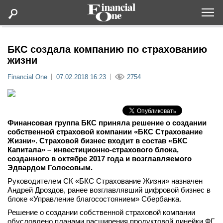
Оформить подписку
БКС создала компанию по страхованию
жизни
Статьи
Financial One
07.02.2018 16:23
2754
Дайджесты
Финансовая группа БКС приняла решение о создании
Lifestyle
собственной страховой компании «БКС Страхование
Жизни». Страховой бизнес входит в состав «БКС
Капитала» – инвестиционно-страхового блока,
Мероприятия
созданного в октябре 2017 года и возглавляемого
Эдвардом Голосовым.
Новости
Руководителем СК «БКС Страхование Жизни» назначен
Андрей Дроздов, ранее возглавлявший цифровой бизнес в
блоке «Управление благосостоянием» Сбербанка.
Интервью
Решение о создании собственной страховой компании
обусловлено планами расширения продуктовой линейки ФГ