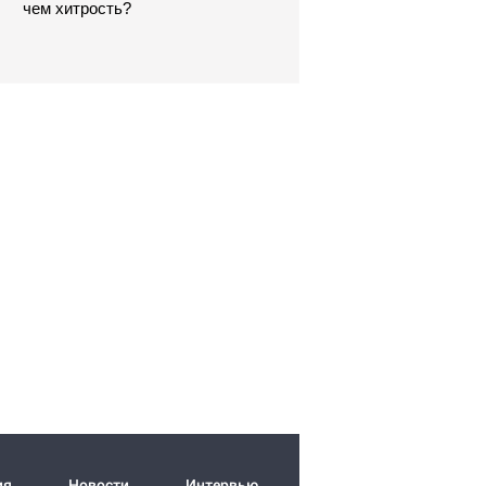
чем хитрость?
ия
Новости
Интервью