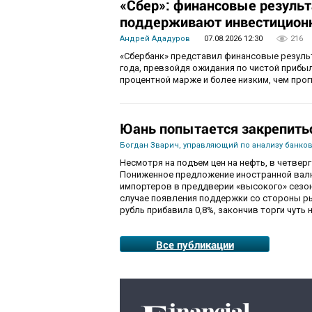
«Сбер»: финансовые резуль
поддерживают инвестиционн
Андрей Ададуров
07.08.2026 12:30
216
«Сбербанк» представил финансовые результ
года, превзойдя ожидания по чистой приб
процентной марже и более низким, чем про
Юань попытается закрепить
Богдан Зварич, управляющий по анализу банко
Несмотря на подъем цен на нефть, в четве
Пониженное предложение иностранной валю
импортеров в преддверии «высокого» сезон
случае появления поддержки со стороны рын
рубль прибавила 0,8%, закончив торги чуть н
Все публикации