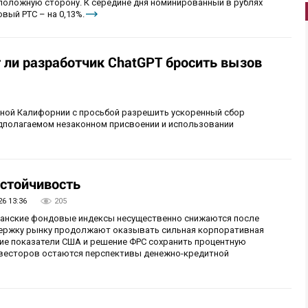
положную сторону. К середине дня номинированный в рублях
вый РТС – на 0,13%.
т ли разработчик ChatGPT бросить вызов
рной Калифорнии с просьбой разрешить ускоренный сбор
едполагаемом незаконном присвоении и использовании
стойчивость
26 13:36
205
иканские фондовые индексы несущественно снижаются после
ержку рынку продолжают оказывать сильная корпоративная
ие показатели США и решение ФРС сохранить процентную
инвесторов остаются перспективы денежно-кредитной