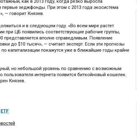
иотажный, как в 2013 году, когда резко выросла
и первые хеджфонды. При этом с 2013 года экосистема
», — говорит Князев.
должиться и в следующем году. «Во всем мире растет
сии при ЦБ появились соответствующие рабочие группы,
000 представляется вполне справедливым. Появление
вки до $10 тысяч», — считает эксперт. Если эти прогнозы
 по капитализации покажутся уже в ближайшие годы крайне
дный, но небольшой уровень по сравнению с возможным
го пользователя интернета появится биткойновый кошелек.
ерен Князев.
,
ETF
овостей