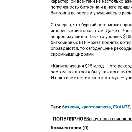
характер, он все-таки не настолько аж
популярность биткоина и в него пришл
биткоина выросла и улучшилась в разы
Он уверен, что бурный рост может про
интерес к криптовалютам. Даже в Рос
вопрос изучается. Так что уровень $1
биткойновых ETF может поднять котиро
оправдаются, то сегодняшние рекорды
скромными цифрами.
«Капитализация $15 млрд — это рекор
ростом, когда хотя бы у каждого пято
И пока все идет именно к этому», — ув
Теги:
биткоин
,
криптовалюта
,
EXANTE
ПОПУЛЯРНОЕ
Вернуться в список н
Комментарии
(
0
)