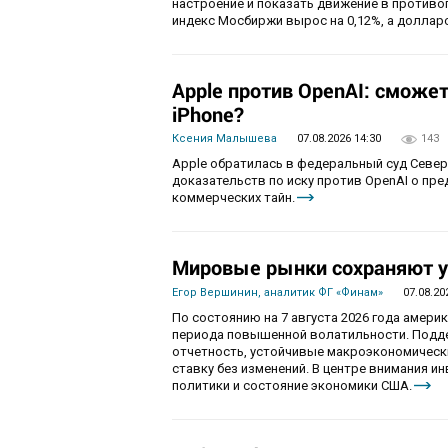
настроение и показать движение в противо
индекс Мосбиржи вырос на 0,12%, а долларо
Apple против OpenAI: сможе
iPhone?
Ксения Малышева
07.08.2026 14:30
143
Apple обратилась в федеральный суд Севе
доказательств по иску против OpenAI о пр
коммерческих тайн.
Мировые рынки сохраняют у
Егор Вершинин, аналитик ФГ «Финам»
07.08.20
По состоянию на 7 августа 2026 года амер
периода повышенной волатильности. Подд
отчетность, устойчивые макроэкономическ
ставку без изменений. В центре внимания 
политики и состояние экономики США.