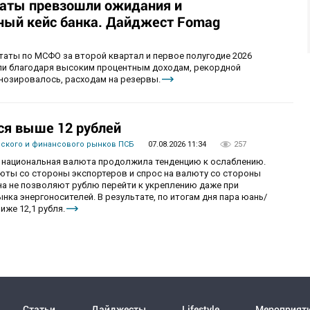
таты превзошли ожидания и
ый кейс банка. Дайджест Fomag
аты по МСФО за второй квартал и первое полугодие 2026
ыли благодаря высоким процентным доходам, рекордной
гнозировалось, расходам на резервы.
ся выше 12 рублей
вского и финансового рынков ПСБ
07.08.2026 11:34
257
рг национальная валюта продолжила тенденцию к ослаблению.
ты со стороны экспортеров и спрос на валюту со стороны
а не позволяют рублю перейти к укреплению даже при
ка энергоносителей. В результате, по итогам дня пара юань/
иже 12,1 рубля.
Статьи
Дайджесты
Lifestyle
Мероприят