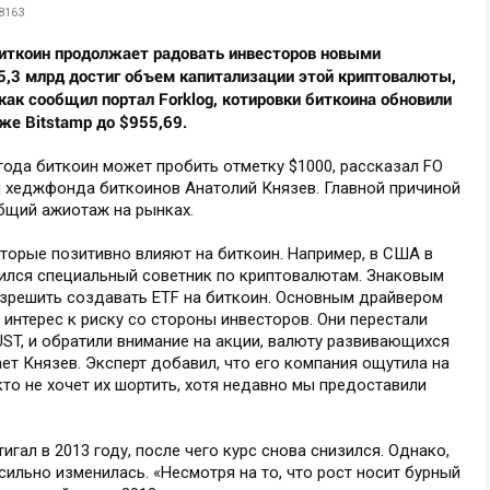
8163
биткоин продолжает радовать инвесторов новыми
,3 млрд достиг объем капитализации этой криптовалюты,
 как сообщил портал Forklog, котировки биткоина обновили
же Bitstamp до $955,69.
 года биткоин может пробить отметку $1000, рассказал FO
 хеджфонда биткоинов Анатолий Князев. Главной причиной
бщий ажиотаж на рынках.
торые позитивно влияют на биткоин. Например, в США в
ился специальный советник по криптовалютам. Знаковым
зрешить создавать ETF на биткоин. Основным драйвером
 интерес к риску со стороны инвесторов. Они перестали
UST, и обратили внимание на акции, валюту развивающихся
ает Князев. Эксперт добавил, что его компания ощутила на
кто не хочет их шортить, хотя недавно мы предоставили
гал в 2013 году, после чего курс снова снизился. Однако,
 сильно изменилась. «Несмотря на то, что рост носит бурный