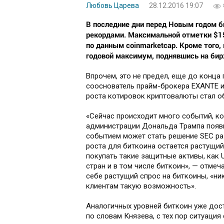
Любовь Царева
28.12.2016 19:07
В последние дни перед Новым годом 
рекордами. Максимальной отметки $15
по данным coinmarketcap. Кроме того,
годовой максимум, поднявшись на бир
Впрочем, это не предел, еще до конца
сооснователь прайм-брокера EXANTE и
роста котировок криптовалюты стал о
«Сейчас происходит много событий, ко
администрации Дональда Трампа появ
событием может стать решение SEC ра
роста для биткоина остается растущий
покупать такие защитные активы, как 
стран и в том числе биткоин», — отмеч
себе растущий спрос на биткоины, «ни
клиентам такую возможность».
Аналогичных уровней биткоин уже дости
по словам Князева, с тех пор ситуация