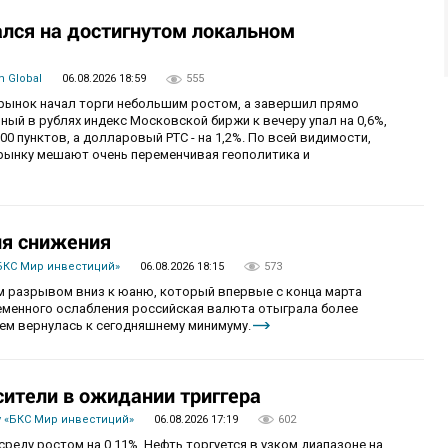
лся на достигнутом локальном
 Global
06.08.2026 18:59
555
й рынок начал торги небольшим ростом, а завершил прямо
й в рублях индекс Московской биржи к вечеру упал на 0,6%,
0 пунктов, а долларовый РТС - на 1,2%. По всей видимости,
рынку мешают очень переменчивая геополитика и
ия снижения
БКС Мир инвестиций»
06.08.2026 18:15
573
 разрывом вниз к юаню, который впервые с конца марта
ременного ослабления российская валюта отыграла более
ем вернулась к сегодняшнему минимуму.
сители в ожидании триггера
 «БКС Мир инвестиций»
06.08.2026 17:19
602
реду ростом на 0,11%. Нефть торгуется в узком диапазоне на