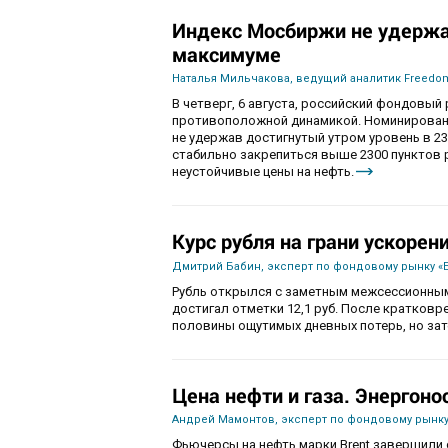
Индекс Мосбиржи не удержа
максимуме
Наталья Мильчакова, ведущий аналитик Freedom
В четверг, 6 августа, российский фондовы
противоположной динамикой. Номинированны
не удержав достигнутый утром уровень в 230
стабильно закрепиться выше 2300 пунктов 
неустойчивые цены на нефть.
Курс рубля на грани ускорен
Дмитрий Бабин, эксперт по фондовому рынку «
Рубль открылся с заметным межсессионным
достигал отметки 12,1 руб. После кратков
половины ощутимых дневных потерь, но зат
Цена нефти и газа. Энергоно
Андрей Мамонтов, эксперт по фондовому рынку
Фьючерсы на нефть марки Brent завершили с