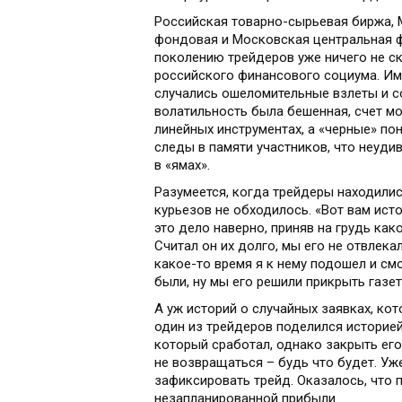
Российская товарно-сырьевая биржа,
фондовая и Московская центральная 
поколению трейдеров уже ничего не ск
российского финансового социума. Имен
случались ошеломительные взлеты и с
волатильность была бешенная, счет мо
линейных инструментах, а «черные» по
следы в памяти участников, что неуди
в «ямах».
Разумеется, когда трейдеры находилис
курьезов не обходилось. «Вот вам исто
это дело наверно, приняв на грудь как
Считал он их долго, мы его не отвлека
какое-то время я к нему подошел и смот
были, ну мы его решили прикрыть газет
А уж историй о случайных заявках, кот
один из трейдеров поделился историей
который сработал, однако закрыть его
не возвращаться – будь что будет. Уже
зафиксировать трейд. Оказалось, что
незапланированной прибыли.