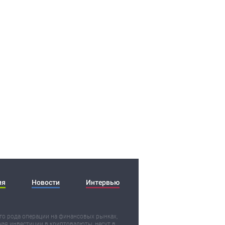
ия
Новости
Интервью
о рода операции на финансовых рынках,
ая инвестиции в криптовалюты, несут в