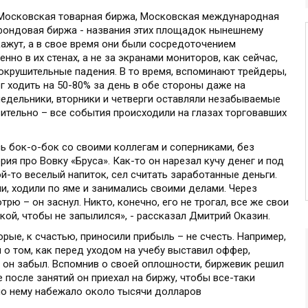
 Московская товарная биржа, Московская международная
фондовая биржа - названия этих площадок нынешнему
ажут, а в свое время они были сосредоточением
но в их стенах, а не за экранами мониторов, как сейчас,
окрушительные падения. В то время, вспоминают трейдеры,
г ходить на 50-80% за день в обе стороны даже на
недельники, вторники и четверги оставляли незабываемые
вительно – все события происходили на глазах торговавших
ь бок-о-бок со своими коллегам и соперниками, без
рия про Вовку «Бруса». Как-то он нарезал кучу денег и под
ой-то веселый напиток, сел считать заработанные деньги.
ли, ходили по яме и занимались своими делами. Через
рю – он заснул. Никто, конечно, его не трогал, все же свои
кой, чтобы не запылился», - рассказал Дмитрий Оказин.
орые, к счастью, приносили прибыль – не счесть. Например,
 о том, как перед уходом на учебу выставил оффер,
 он забыл. Вспомнив о своей оплошности, биржевик решил
 после занятий он приехал на биржу, чтобы все-таки
 по нему набежало около тысячи долларов