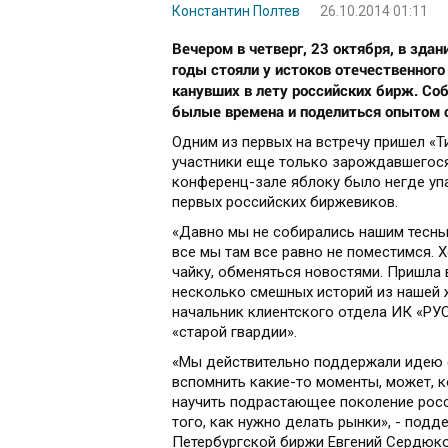
Константин Полтев
26.10.2014 01:11
Вечером в четверг, 23 октября, в зда
годы стояли у истоков отечественного
канувших в лету российских бирж. Со
былые времена и поделиться опытом 
Одним из первых на встречу пришел «Ти
участники еще только зарождавшегося
конференц-зале яблоку было негде упа
первых российских биржевиков.
«Давно мы не собирались нашим тесным 
все мы там все равно не поместимся. 
чайку, обменяться новостями. Пришла 
несколько смешных историй из нашей 
начальник клиентского отдела ИК «РУ
«старой гвардии».
«Мы действительно поддержали идею с
вспомнить какие-то моменты, может, 
научить подрастающее поколение росс
того, как нужно делать рынки», - под
Петербургской биржи Евгений Сердюко