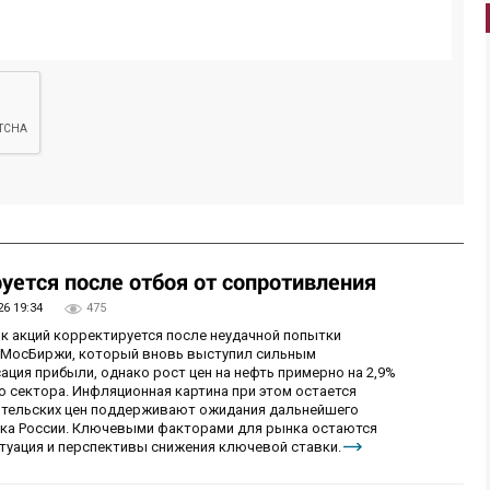
уется после отбоя от сопротивления
26 19:34
475
ок акций корректируется после неудачной попытки
у МосБиржи, который вновь выступил сильным
ция прибыли, однако рост цен на нефть примерно на 2,9%
 сектора. Инфляционная картина при этом остается
бительских цен поддерживают ожидания дальнейшего
нка России. Ключевыми факторами для рынка остаются
итуация и перспективы снижения ключевой ставки.