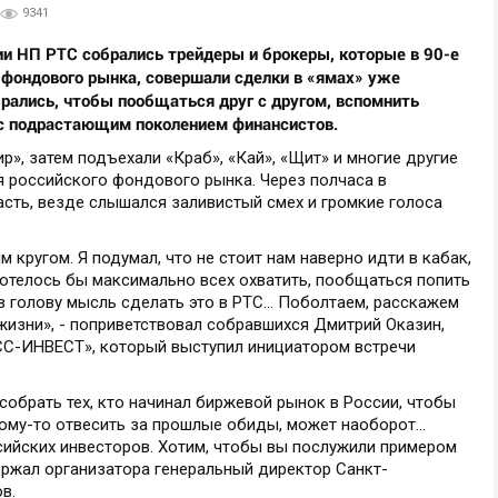
9341
нии НП РТС собрались трейдеры и брокеры, которые в 90-е
 фондового рынка, совершали сделки в «ямах» уже
брались, чтобы пообщаться друг с другом, вспомнить
с подрастающим поколением финансистов.
р», затем подъехали «Краб», «Кай», «Щит» и многие другие
 российского фондового рынка. Через полчаса в
сть, везде слышался заливистый смех и громкие голоса
кругом. Я подумал, что не стоит нам наверно идти в кабак,
Хотелось бы максимально всех охватить, пообщаться попить
в голову мысль сделать это в РТС… Поболтаем, расскажем
жизни», - поприветствовал собравшихся Дмитрий Оказин,
СС-ИНВЕСТ», который выступил инициатором встречи
обрать тех, кто начинал биржевой рынок в России, чтобы
кому-то отвесить за прошлые обиды, может наоборот…
ийских инвесторов. Хотим, чтобы вы послужили примером
держал организатора генеральный директор Санкт-
в.