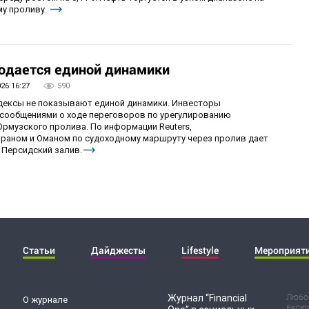
му проливу.
юдается единой динамики
026 16:27
590
ндексы не показывают единой динамики. Инвесторы
сообщениями о ходе переговоров по урегулированию
рмузского пролива. По информации Reuters,
раном и Оманом по судоходному маршруту через пролив дает
 Персидский залив.
Статьи
Дайджесты
Lifestyle
Мероприят
Журнал “Financial
Любог
О журнале
включ