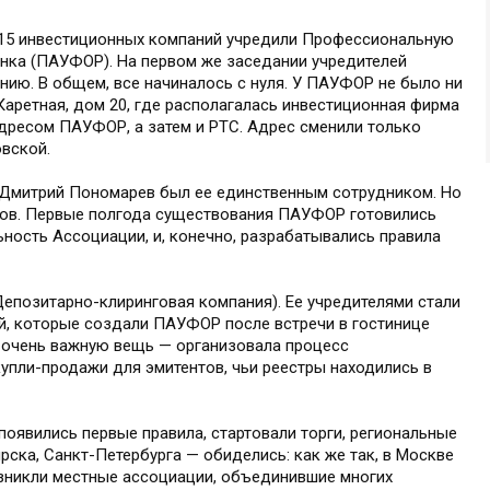
 15 инвестиционных компаний учредили Профессиональную
нка (ПАУФОР). На первом же заседании учредителей
ю. В общем, все начиналось с нуля. У ПАУФОР не было ни
Каретная, дом 20, где располагалась инвестиционная фирма
адресом ПАУФОР, а затем и РТС. Адрес сменили только
вской.
 Дмитрий Пономарев был ее единственным сотрудником. Но
ков. Первые полгода существования ПАУФОР готовились
ность Ассоциации, и, конечно, разрабатывались правила
епозитарно-клиринговая компания). Ее учредителями стали
ий, которые создали ПАУФОР после встречи в гостинице
я очень важную вещь — организовала процесс
упли-продажи для эмитентов, чьи реестры находились в
оявились первые правила, стартовали торги, региональные
рска, Санкт-Петербурга — обиделись: как же так, в Москве
 возникли местные ассоциации, объединившие многих