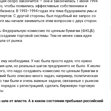
ация скоро закончится — она и закончилась 1 июня 1994
мо, чтобы появились эффективные собственники и
бизнеса. В 1993–1994 годах эта тема будоражила умы и
спертов. С другой стороны, был подобный же запрос со
оге мы начали заниматься этим вопросом с двух сторон.
ть Федеральную комиссию по ценным бумагам (ФКЦБ).
создании торговой системы. Тем не менее сама идея
ла от рынка.
ему необходима. У нас была просто идея, что нужно
ения шли, но реальных шагов предпринято не было. К июлю
ого, что надо создавать комиссию по ценным бумагам в
твий было описано много задач, например, политическая
о там были и очень важные задачи, связанные с рынком.
 порядок с регистрацией, сделать биржевую торговую
ты.
 шла от власти. А в каком состоянии пребывал российский