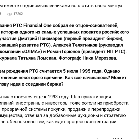
0
17262
ания РТС Financial One собрал ее отцов-основателей,
ь история одного из самых успешных проектов российского
 участие Дмитрий Пономарев (первый президент биржи),
овавший развитие РТС), Алексей Телятников (руководил
а компании «ОЛМА») и Роман Горюнов (президент НП РТС).
урнала Татьяна Ломская. Фотограф: Ника Морозова.
нем рождения РТС считается 5 июля 1995 года. Однако
отяжении некоторого времени. Как все начиналось? Может
лову идея о создании биржи?
тия относятся еще к 1993 году. Шла приватизация.
паний, иностранные инвесторы тоже хотели их приобрести,
о прозрачной системы покупки, продажи и перепродажи
имущества, отвечал за добавочные аукционы и стратегию
нь обеспокоено тем, как идет процесс концентрации