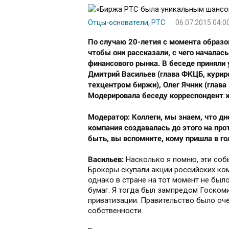
Отцы-основатели, РТС
06.07.2015 04:0
По случаю 20-летия с момента образов
чтобы они рассказали, с чего началас
финансового рынка. В беседе приняли
Дмитрий Васильев (глава ФКЦБ, курир
техцентром биржи), Олег Ячник (глав
Модерировала беседу корреспондент ж
Модератор: Коллеги, мы знаем, что д
компания создавалась до этого на пр
быть, вы вспомните, кому пришла в го
Васильев:
Насколько я помню, эти собы
Брокеры скупали акции российских ком
однако в стране на тот момент не был
бумаг. Я тогда был зампредом Госком
приватизации. Правительство было оче
собственности.