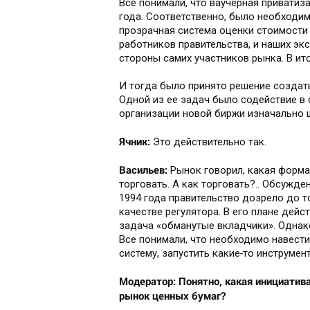
Все понимали, что ваучерная приватиз
года. Соответственно, было необходи
прозрачная система оценки стоимости 
работников правительства, и наших эк
стороны самих участников рынка. В ит
И тогда было принято решение созда
Одной из ее задач было содействие в 
организации новой биржи изначально ш
Ячник:
Это действительно так.
Васильев:
Рынок говорил, какая форма 
торговать. А как торговать?.. Обсужд
1994 года правительство дозрело до т
качестве регулятора. В его плане дейс
задача «обманутые вкладчики». Однак
Все понимали, что необходимо навести
систему, запустить какие‑то инструмен
Модератор: Понятно, какая инициатива
рынок ценных бумаг?