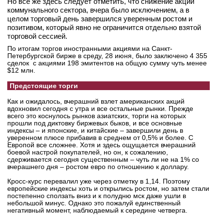
Но все же здесь следует отметить, что снижение акций
коммунального сектора, вчера было исключением, а в
целом торговый день завершился уверенным ростом и
позитивом, который явно не ограничится отдельно взятой
торговой сессией.
По итогам торгов иностранными акциями на Санкт-
Петербургской бирже в среду, 28 июня, было заключено 4 355
сделок с акциями 198 эмитентов на общую сумму чуть менее
$12 млн.
Предстоящие торги
Как и ожидалось, вчерашний взлет американских акций
вдохновил сегодня с утра и все остальные рынки. Прежде
всего это коснулось рынков азиатских, торги на которых
прошли под диктовку биржевых быков, и все основные
индексы – и японские, и китайские – завершили день в
уверенном плюсе прибавив в среднем от 0,5% и более. С
Европой все сложнее. Хотя и здесь ощущается вчерашний
боевой настрой покупателей, но он, к сожалению,
сдерживается сегодня существенным – чуть ли не на 1% со
вчерашнего дня – ростом евро по отношению к доллару.
Кросс-курс перевалил уже через отметку в 1,14. Поэтому
европейские индексы хоть и открылись ростом, но затем стали
постепенно сползать вниз и к полудню мск даже ушли в
небольшой минус. Однако это пожалуй единственный
негативный момент, наблюдаемый к середине четверга.