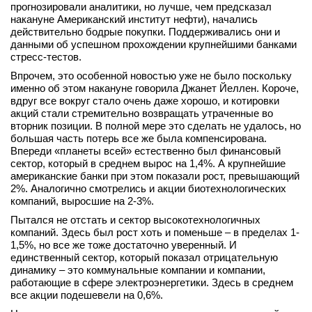
прогнозировали аналитики, но лучше, чем предсказал
вконтакте
накануне Американский институт нефти), начались
телеграм
действительно бодрые покупки. Поддерживались они и
данными об успешном прохождении крупнейшими банками
стресс-тестов.
Стать автором
Впрочем, это особенной новостью уже не было поскольку
Вход
именно об этом накануне говорила Джанет Йеллен. Короче,
вдруг все вокруг стало очень даже хорошо, и котировки
акций стали стремительно возвращать утраченные во
вторник позиции. В полной мере это сделать не удалось, но
большая часть потерь все же была компенсирована.
Впереди «планеты всей» естественно был финансовый
сектор, который в среднем вырос на 1,4%. А крупнейшие
американские банки при этом показали рост, превышающий
2%. Аналогично смотрелись и акции биотехнологических
компаний, выросшие на 2-3%.
Пытался не отстать и сектор высокотехнологичных
компаний. Здесь был рост хоть и поменьше – в пределах 1-
1,5%, но все же тоже достаточно уверенный. И
единственный сектор, который показал отрицательную
динамику – это коммунальные компании и компании,
работающие в сфере электроэнергетики. Здесь в среднем
все акции подешевели на 0,6%.