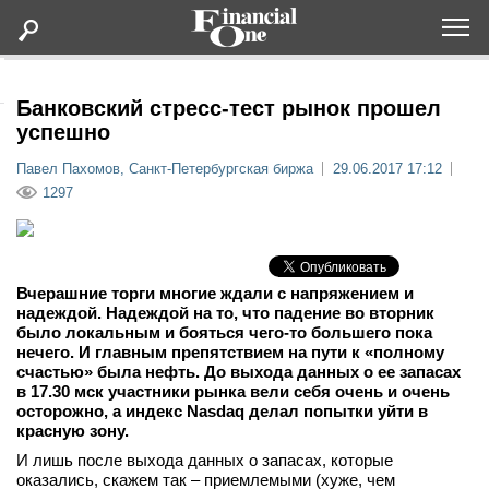
Оформить подписку
Банковский стресс-тест рынок прошел
успешно
Статьи
Павел Пахомов, Санкт-Петербургская биржа
29.06.2017 17:12
1297
Дайджесты
Lifestyle
Вчерашние торги многие ждали с напряжением и
надеждой. Надеждой на то, что падение во вторник
было локальным и бояться чего-то большего пока
Мероприятия
нечего. И главным препятствием на пути к «полному
счастью» была нефть. До выхода данных о ее запасах
Новости
в 17.30 мск участники рынка вели себя очень и очень
осторожно, а индекс Nasdaq делал попытки уйти в
красную зону.
Интервью
И лишь после выхода данных о запасах, которые
оказались, скажем так – приемлемыми (хуже, чем