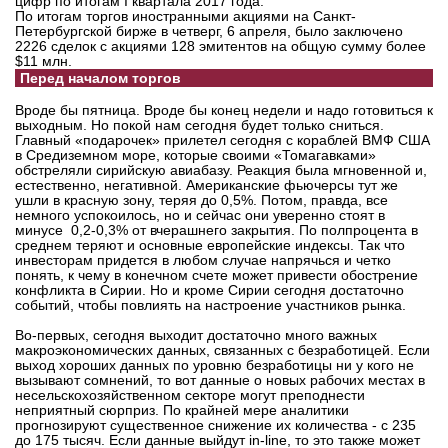
цифр по итогам I квартала 2017 года.
По итогам торгов иностранными акциями на Санкт-
Петербургской бирже в четверг, 6 апреля, было заключено
2226 сделок с акциями 128 эмитентов на общую сумму более
$11 млн.
Перед началом торгов
Вроде бы пятница. Вроде бы конец недели и надо готовиться к
выходным. Но покой нам сегодня будет только сниться.
Главный «подарочек» прилетел сегодня с кораблей ВМФ США
в Средиземном море, которые своими «Томагавками»
обстреляли сирийскую авиабазу. Реакция была мгновенной и,
естественно, негативной. Американские фьючерсы тут же
ушли в красную зону, теряя до 0,5%. Потом, правда, все
немного успокоилось, но и сейчас они уверенно стоят в
минусе 0,2-0,3% от вчерашнего закрытия. По полпроцента в
среднем теряют и основные европейские индексы. Так что
инвесторам придется в любом случае напрячься и четко
понять, к чему в конечном счете может привести обострение
конфликта в Сирии. Но и кроме Сирии сегодня достаточно
событий, чтобы повлиять на настроение участников рынка.
Во-первых, сегодня выходит достаточно много важных
макроэкономических данных, связанных с безработицей. Если
выход хороших данных по уровню безработицы ни у кого не
вызывают сомнений, то вот данные о новых рабочих местах в
несельскохозяйственном секторе могут преподнести
неприятный сюрприз. По крайней мере аналитики
прогнозируют существенное снижение их количества - с 235
до 175 тысяч. Если данные выйдут in-line, то это также может