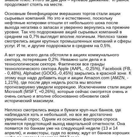
продолжает стоять на месте.
вконтакте
телеграм
Основным бенефициаром вчерашних торгов стали акции
сырьевых компаний. Но это и естественно, поскольку
нефтяные котировки отошли от небольшого шока после
Стать автором
выхода негатива о запасах и уверенно вернулись на прежние
уровни. Так что подорожание акций сырьевых компаний в
среднем на 0,7% выглядит вполне логичным. Неплохо также
Вход
смотрелись акции крупных промышленных компаний и сферы
услуг. И те, и другие подорожали в среднем на 0,5%.
А вот хуже всего дела обстояли в акциях коммунального
сектора, потерявшие 0,2%. Неважно шли дела и в
технологическом секторе. Фактически все гранды
технологического сектора Apple (AAPL, -0,25%), Facebook (FB,
- 0,48%), Alphabet (GOOG,-0,45%) закрылись в красной зоне. К
этому еще надо добавить еще и акции Amazon.com (AMZN, -
1,21%), где после двух недель роста мы вполне
прогнозируемо увидели коррекцию. Исключением стали акции
Microsoft (MSFT, +0,26%), которые сейчас смотрятся очень и
очень сильно и вполне обоснованно обновили свой
исторический максимум.
Неплохо смотрелись вчера и бумаги круп-ных банков, где
наблюдался хоть и небольшой, но все же достаточно
уверенный спрос. Одним из основных факторов спроса
является предстоящий выход квартальной отчетности. Она
появится по банкам уже на следующей неделе (13 и 14
апреля), и инвесторы, судя по всему, ждут от банков хороших