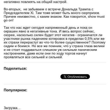
негативно повлиять на общий настрой.
Во-вторых, не забываем о встрече Дональда Трампа с
Председателем Xi. Там тоже может быть много сюрпризов.
Причем неизвестно, с каким знаком. Как говорится, show must
go on!
Так что нас ждет сегодня напряженный день и пока он
окрашен явно в негативные тона. И весь вопрос сейчас,
скорее, насколько силен будет этот негатив - ограничатся ли
участники рынка падением котировок в пределах 0,5% или же
их страхи перерастут во что-то более существенное? Поэтому
сидим и боимся. Но все же помним, что у страха глаза велики
и не стоит поддаваться слишком уж сильным паническим
настроениям, даже если они по ходу торгов начнут
проявляться все сильней и сильней.
Поделиться:
Популярное:
Загрузка...