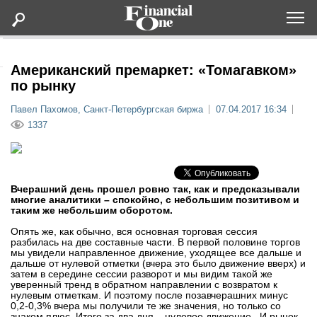
Оформить подписку
Американский премаркет: «Томагавком»
по рынку
Статьи
Павел Пахомов, Санкт-Петербургская биржа
07.04.2017 16:34
1337
Дайджесты
Lifestyle
Вчерашний день прошел ровно так, как и предсказывали
многие аналитики – спокойно, с небольшим позитивом и
таким же небольшим оборотом.
Мероприятия
Опять же, как обычно, вся основная торговая сессия
разбилась на две составные части. В первой половине торгов
Новости
мы увидели направленное движение, уходящее все дальше и
дальше от нулевой отметки (вчера это было движение вверх) и
затем в середине сессии разворот и мы видим такой же
уверенный тренд в обратном направлении с возвратом к
Интервью
нулевым отметкам. И поэтому после позавчерашних минус
0,2-0,3% вчера мы получили те же значения, но только со
знаком плюс. Итого за два дня – нулевое движение. И рынок