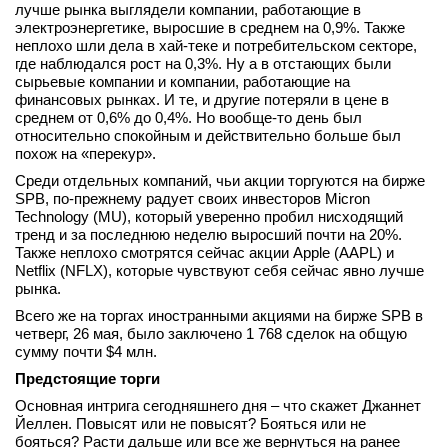
лучше рынка выглядели компании, работающие в
вконтакте
электроэнергетике, выросшие в среднем на 0,9%. Также
телеграм
неплохо шли дела в хай-теке и потребительском секторе,
где наблюдался рост на 0,3%. Ну а в отстающих были
сырьевые компании и компании, работающие на
Стать автором
финансовых рынках. И те, и другие потеряли в цене в
среднем от 0,6% до 0,4%. Но вообще-то день был
Вход
относительно спокойным и действительно больше был
похож на «перекур».
Среди отдельных компаний, чьи акции торгуются на бирже
SPB, по-прежнему радует своих инвесторов Micron
Technology (MU), который уверенно пробил нисходящий
тренд и за последнюю неделю выросший почти на 20%.
Также неплохо смотрятся сейчас акции Apple (AAPL) и
Netflix (NFLX), которые чувствуют себя сейчас явно лучше
рынка.
Всего же на торгах иностранными акциями на бирже SPB в
четверг, 26 мая, было заключено 1 768 сделок на общую
сумму почти $4 млн.
Предстоящие торги
Основная интрига сегодняшнего дня – что скажет Джаннет
Йеллен. Повысят или не повысят? Бояться или не
бояться? Расти дальше или все же вернуться на ранее