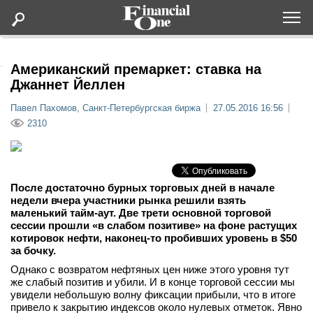
Оформить подписку
Американский премаркет: ставка на
Джаннет Йеллен
Статьи
Павел Пахомов, Санкт-Петербургская биржа
27.05.2016 16:56
2310
Дайджесты
Lifestyle
После достаточно бурных торговых дней в начале
недели вчера участники рынка решили взять
маленький тайм-аут. Две трети основной торговой
Мероприятия
сессии прошли «в слабом позитиве» на фоне растущих
котировок нефти, наконец-то пробивших уровень в $50
Новости
за бочку.
Однако с возвратом нефтяных цен ниже этого уровня тут
же слабый позитив и убили. И в конце торговой сессии мы
Интервью
увидели небольшую волну фиксации прибыли, что в итоге
привело к закрытию индексов около нулевых отметок. Явно