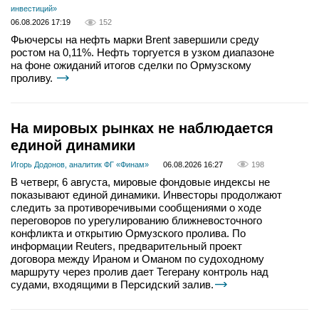
инвестиций»
06.08.2026 17:19
152
Фьючерсы на нефть марки Brent завершили среду
ростом на 0,11%. Нефть торгуется в узком диапазоне
на фоне ожиданий итогов сделки по Ормузскому
проливу.
На мировых рынках не наблюдается
единой динамики
Игорь Додонов, аналитик ФГ «Финам»
06.08.2026 16:27
198
В четверг, 6 августа, мировые фондовые индексы не
показывают единой динамики. Инвесторы продолжают
следить за противоречивыми сообщениями о ходе
переговоров по урегулированию ближневосточного
конфликта и открытию Ормузского пролива. По
информации Reuters, предварительный проект
договора между Ираном и Оманом по судоходному
маршруту через пролив дает Тегерану контроль над
судами, входящими в Персидский залив.