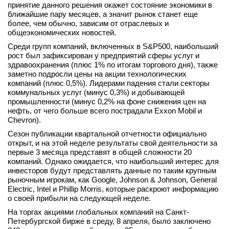
принятие данного решения окажет состояние экономики в
вконтакте
ближайшие пару месяцев, а значит рынок станет еще
телеграм
более, чем обычно, зависим от отраслевых и
общеэкономических новостей.
Стать автором
Среди групп компаний, включенных в S&P500, наибольший
рост был зафиксирован у предприятий сферы услуг и
Вход
здравоохранения (плюс 1% по итогам торгового дня), также
заметно подросли цены на акции технологических
компаний (плюс 0,5%). Лидерами падения стали секторы
коммунальных услуг (минус 0,3%) и добывающей
промышленности (минус 0,2% на фоне снижения цен на
нефть, от чего больше всего пострадали Exxon Mobil и
Chevron).
Сезон публикации квартальной отчетности официально
открыт, и на этой неделе результаты свой деятельности за
первые 3 месяца представят в общей сложности 20
компаний. Однако ожидается, что наибольший интерес для
инвесторов будут представлять данные по таким крупным
рыночным игрокам, как Google, Johnson & Johnson, General
Electric, Intel и Phillip Morris, которые раскроют информацию
о своей прибыли на следующей неделе.
На торгах акциями глобальных компаний на Санкт-
Петербургской бирже в среду, 8 апреля, было заключено