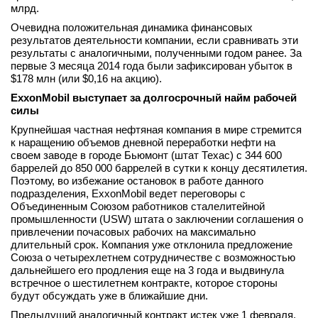
млрд.
Очевидна положительная динамика финансовых
результатов деятельности компании, если сравнивать эти
результаты с аналогичными, полученными годом ранее. За
первые 3 месяца 2014 года были зафиксирован убыток в
$178 млн (или $0,16 на акцию).
ExxonMobil
выступает за долгосрочный найм рабочей
силы
Крупнейшая частная нефтяная компания в мире стремится
к наращению объемов дневной переработки нефти на
своем заводе в городе Бьюмонт (штат Техас) с 344 600
баррелей до 850 000 баррелей в сутки к концу десятилетия.
Поэтому, во избежание остановок в работе данного
подразделения, ExxonMobil ведет переговоры с
Объединенным Союзом работников сталелитейной
промышленности (USW) штата о заключении соглашения о
привлечении почасовых рабочих на максимально
длительный срок. Компания уже отклонила предложение
Союза о четырехлетнем сотрудничестве с возможностью
дальнейшего его продления еще на 3 года и выдвинула
встречное о шестилетнем контракте, которое стороны
будут обсуждать уже в ближайшие дни.
Предыдущий аналогичный контракт истек уже 1 февраля,