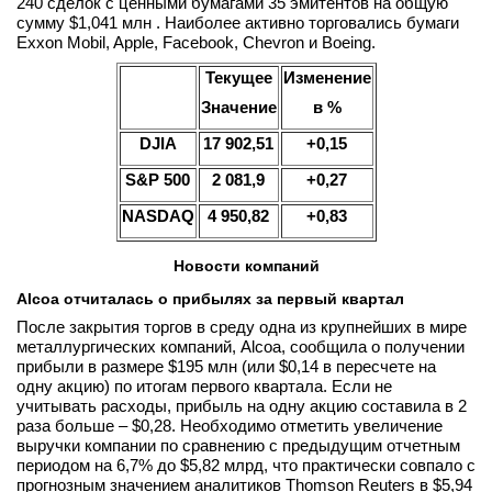
240 сделок с ценными бумагами 35 эмитентов на общую
сумму $1,041 млн . Наиболее активно торговались бумаги
Exxon Mobil, Apple, Facebook, Chevron и Boeing.
Текущее
Изменение
Значение
в %
DJIA
1
7 902,51
+0,15
S
&
P
500
2
081,9
+0,27
NASDAQ
4 950,82
+0,83
Новости компаний
Alcoa отчиталась о прибылях за первый квартал
После закрытия торгов в среду одна из крупнейших в мире
металлургических компаний, Alcoa, сообщила о получении
прибыли в размере $195 млн (или $0,14 в пересчете на
одну акцию) по итогам первого квартала. Если не
учитывать расходы, прибыль на одну акцию составила в 2
раза больше – $0,28. Необходимо отметить увеличение
выручки компании по сравнению с предыдущим отчетным
периодом на 6,7% до $5,82 млрд, что практически совпало с
прогнозным значением аналитиков Thomson Reuters в $5,94