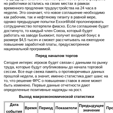
но работники остались на своих местах в рамках
временного продления трудоустройства на 24 часа в
неделю. Это означает, что новое соглашение необходимо
как рабочим, так и нефтяному гиганту в равной мере,
однако предыдущие попытки ExxonMobil пролонгировать
сотрудничество потерпели фиаско. Если соглашение будет
достигнуто, то каждый член Союза, который будет
работать на заводе Бьюмонт, получит входной бонус в
размере $4,5 тысяч и сможет рассчитывать на ежегодное
повышение заработной платы, предусмотренное
национальной программой.
Перед началом торгов
Сегодня интерес игроков будет связан с данными по рынку
труда, которые будут опубликованы до начала торговой
сессии. Все еще свежа память о противоречивых данных
прошлой недели, а значит, именно статистика дает шанс на
то, что решение ФРС о повышении ставок в июне может
быть изменено. Первые данные отчетности дают
определенные позитивные надежды на рост.
Выход макроэкономической статистики
Дата
Предыдущее
Время
Период
Показатели
Про
значение
события