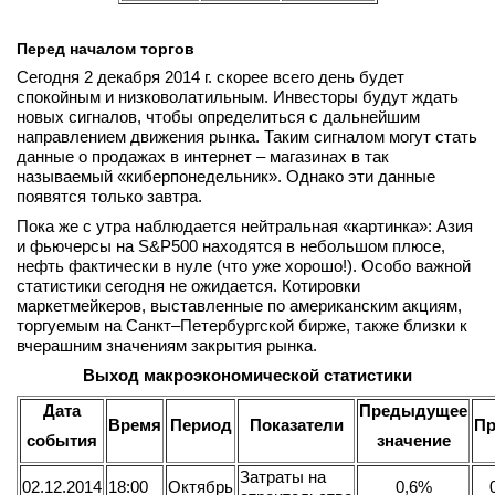
Перед началом торгов
Сегодня 2 декабря 2014 г. скорее всего день будет
спокойным и низковолатильным. Инвесторы будут ждать
новых сигналов, чтобы определиться с дальнейшим
направлением движения рынка. Таким сигналом могут стать
данные о продажах в интернет – магазинах в так
называемый «киберпонедельник». Однако эти данные
появятся только завтра.
Пока же c утра наблюдается нейтральная «картинка»: Азия
и фьючерсы на S&P500 находятся в небольшом плюсе,
нефть фактически в нуле (что уже хорошо!). Особо важной
статистики сегодня не ожидается. Котировки
маркетмейкеров, выставленные по американским акциям,
торгуемым на Санкт–Петербургской бирже, также близки к
вчерашним значениям закрытия рынка.
Выход макроэкономической статистики
Дата
Предыдущее
Время
Период
Показатели
Пр
события
значение
Затраты на
02.12.2014
18:00
Октябрь
0,6%