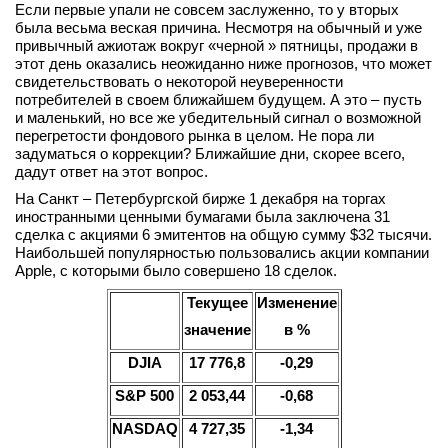
Если первые упали не совсем заслуженно, то у вторых
вконтакте
была весьма веская причина. Несмотря на обычный и уже
телеграм
привычный ажиотаж вокруг «черной » пятницы, продажи в
этот день оказались неожиданно ниже прогнозов, что может
свидетельствовать о некоторой неуверенности
Стать автором
потребителей в своем ближайшем будущем. А это – пусть
и маленький, но все же убедительный сигнал о возможной
Вход
перегретости фондового рынка в целом. Не пора ли
задуматься о коррекции? Ближайшие дни, скорее всего,
дадут ответ на этот вопрос.
На Санкт – Петербургской бирже 1 декабря на торгах
иностранными ценными бумагами была заключена 31
сделка с акциями 6 эмитентов на общую сумму $32 тысячи.
Наибольшей популярностью пользовались акции компании
Apple, с которыми было совершено 18 сделок.
Текущее
Изменение
значение
в %
DJIA
17
776
,
8
-
0,
29
S
&
P
500
2
0
53,44
-0,
68
NASDAQ
4 7
27,35
-1,34