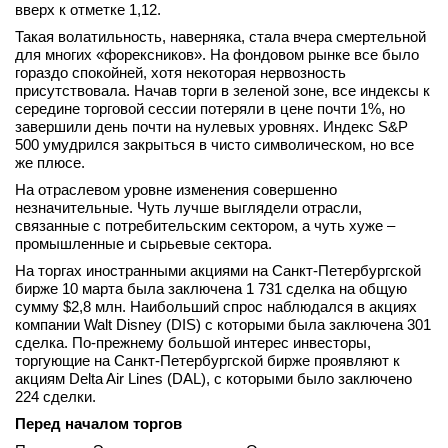
вверх к отметке 1,12.
вконтакте
Такая волатильность, наверняка, стала вчера смертельной
телеграм
для многих «форексников». На фондовом рынке все было
гораздо спокойней, хотя некоторая нервозность
Стать автором
присутствовала. Начав торги в зеленой зоне, все индексы к
середине торговой сессии потеряли в цене почти 1%, но
Вход
завершили день почти на нулевых уровнях. Индекс S&P
500 умудрился закрыться в чисто символическом, но все
же плюсе.
На отраслевом уровне изменения совершенно
незначительные. Чуть лучше выглядели отрасли,
связанные с потребительским сектором, а чуть хуже –
промышленные и сырьевые сектора.
На торгах иностранными акциями на Санкт-Петербургской
бирже 10 марта была заключена 1 731 сделка на общую
сумму $2,8 млн. Наибольший спрос наблюдался в акциях
компании Walt Disney (DIS) с которыми была заключена 301
сделка. По-прежнему большой интерес инвесторы,
торгующие на Санкт-Петербургской бирже проявляют к
акциям Delta Air Lines (DAL), с которыми было заключено
224 сделки.
Перед началом торгов