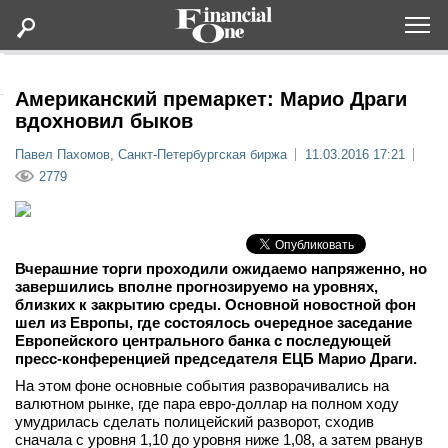
Оформить подписку
Американский премаркет: Марио Драги
вдохновил быков
Статьи
Павел Пахомов, Санкт-Петербургская биржа
11.03.2016 17:21
2779
Дайджесты
Lifestyle
Вчерашние торги проходили ожидаемо напряженно, но
завершились вполне прогнозируемо на уровнях,
близких к закрытию среды. Основной новостной фон
Мероприятия
шел из Европы, где состоялось очередное заседание
Европейского центрального банка с последующей
Новости
пресс-конференцией председателя ЕЦБ Марио Драги.
На этом фоне основные события разворачивались на
валютном рынке, где пара евро-доллар на полном ходу
Интервью
умудрилась сделать полицейский разворот, сходив
сначала с уровня 1,10 до уровня ниже 1,08, а затем рванув