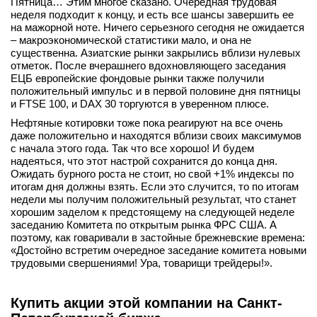
Пятница… Этим многое сказано. Очередная трудовая
неделя подходит к концу, и есть все шансы завершить ее
на мажорной ноте. Ничего серьезного сегодня не ожидается
– макроэкономической статистики мало, и она не
существенна. Азиатские рынки закрылись вблизи нулевых
отметок. После вчерашнего вдохновляющего заседания
ЕЦБ европейские фондовые рынки также получили
положительный импульс и в первой половине дня пятницы
и FTSE 100, и DAX 30 торгуются в уверенном плюсе.
Нефтяные котировки тоже пока реагируют на все очень
даже положительно и находятся вблизи своих максимумов
с начала этого года. Так что все хорошо! И будем
надеяться, что этот настрой сохранится до конца дня.
Ожидать бурного роста не стоит, но свой +1% индексы по
итогам дня должны взять. Если это случится, то по итогам
недели мы получим положительный результат, что станет
хорошим заделом к предстоящему на следующей неделе
заседанию Комитета по открытым рынка ФРС США. А
поэтому, как говаривали в застойные брежневские времена:
«Достойно встретим очередное заседание комитета новыми
трудовыми свершениями! Ура, товарищи трейдеры!».
Купить акции этой компании на Санкт-