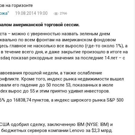
иржа"
19.08.2014 19:00
2766
алом американской торговой сессии.
уста – можно с уверенностью назвать зеленым днем
буквально по всем фронтам на американском фондовом
есь главное не насколько все выросло (где-то около 1%), а
 в течение всего дня, и даже закрытие произошло в итоге на
asdaq показал рекордные значения за последние 14 лет – с
завоевания прошлой недели, а также ослабление
онфликте. Кроме того, индекс рынка недвижимости вышел
вали его падение до 50 после 53, показанных в июле
dex вырос до 55 и этим приятно удивил инвесторов.
6% до 16838,74 пунктов, а индекс широкого рынка S&P 500
США одобрил сделку, заключенную IBM (NYSE: IBM) и
 бюджетных серверов компании Lenovo за $2,3 млрд.