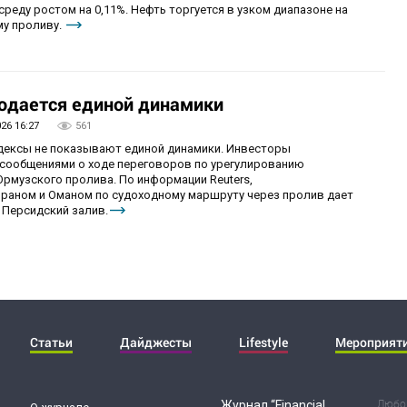
реду ростом на 0,11%. Нефть торгуется в узком диапазоне на
му проливу.
юдается единой динамики
026 16:27
561
ндексы не показывают единой динамики. Инвесторы
сообщениями о ходе переговоров по урегулированию
рмузского пролива. По информации Reuters,
раном и Оманом по судоходному маршруту через пролив дает
 Персидский залив.
Статьи
Дайджесты
Lifestyle
Мероприят
Журнал “Financial
Любог