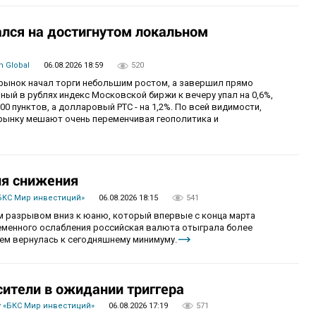
лся на достигнутом локальном
 Global
06.08.2026 18:59
520
й рынок начал торги небольшим ростом, а завершил прямо
й в рублях индекс Московской биржи к вечеру упал на 0,6%,
0 пунктов, а долларовый РТС - на 1,2%. По всей видимости,
рынку мешают очень переменчивая геополитика и
ия снижения
БКС Мир инвестиций»
06.08.2026 18:15
541
 разрывом вниз к юаню, который впервые с конца марта
ременного ослабления российская валюта отыграла более
ем вернулась к сегодняшнему минимуму.
сители в ожидании триггера
 «БКС Мир инвестиций»
06.08.2026 17:19
571