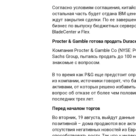
Согласно условиям соглашения, китайс
остальная часть будет отдана IBM цен
ждут закрытия сделки. По ее заверше
бизнес по выпуску бюджетных серверов
BladeCenter и Flex.
Procter & Gamble готова продать Durace
Компания Procter & Gamble Co (NYSE: 
Sachs Group, пытаясь продать до 100 
знакомые с вопросом.
В то время как P&G еще предстоит оп
из компании, источники говорят, что б
активами, от которых решено избавить
вопрос об отказе от более чем полови
последних трех лет.
Перед началом торгов
Во вторник, 19 августа, выйдут данны
позитивной – дома продаются все акти
отсутствия негативных новостей из Ев
способствовать росту. Так что у индек