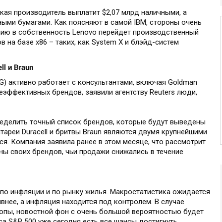
кая производитель выплатит $2,07 млрд наличными, а
ными бумагами. Как поясняют в самой IBM, стороны очень
нию в собственность Lenovo перейдет производственный
 на базе x86 – таких, как System X и блэйд-систем
ll и Braun
PG) активно работает с консультантами, включая Goldman
неэффективных брендов, заявили агентству Reuters люди,
ределить точный список брендов, которые будут выведены
атареи Duracell и бритвы Braun являются двумя крупнейшими
ся. Компания заявила ранее в этом месяце, что рассмотрит
ны своих брендов, чьи продажи снижались в течение
е по инфляции и по рынку жилья. Макростатистика ожидается
внее, а инфляция находится под контролем. В случае
ропы, новостной фон с очень большой вероятностью будет
са S&P 500 уже сегодня есть все шансы достигнуть