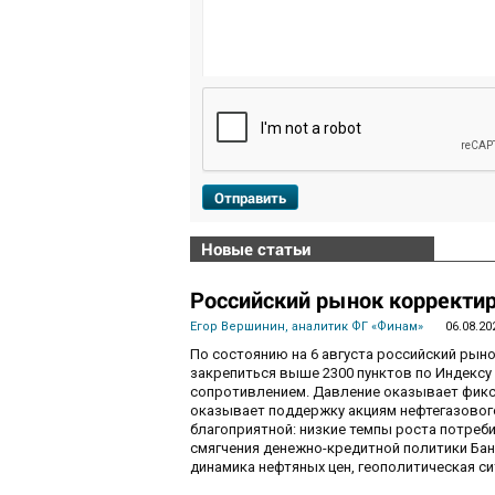
Отправить
Новые статьи
Российский рынок корректир
Егор Вершинин, аналитик ФГ «Финам»
06.08.20
По состоянию на 6 августа российский рын
закрепиться выше 2300 пунктов по Индекс
сопротивлением. Давление оказывает фикса
оказывает поддержку акциям нефтегазового
благоприятной: низкие темпы роста потре
смягчения денежно-кредитной политики Ба
динамика нефтяных цен, геополитическая с