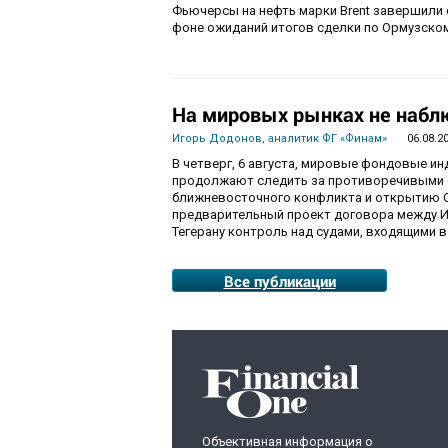
Фьючерсы на нефть марки Brent завершили с
фоне ожиданий итогов сделки по Ормузско
На мировых рынках не набл
Игорь Додонов, аналитик ФГ «Финам»
06.08.2
В четверг, 6 августа, мировые фондовые и
продолжают следить за противоречивыми 
ближневосточного конфликта и открытию О
предварительный проект договора между И
Тегерану контроль над судами, входящими в
Все публикации
Объективная информация о