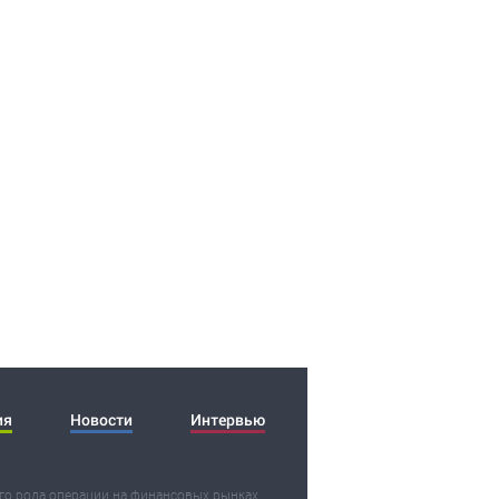
ия
Новости
Интервью
о рода операции на финансовых рынках,