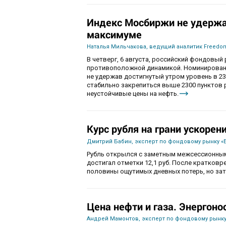
Индекс Мосбиржи не удержа
максимуме
Наталья Мильчакова, ведущий аналитик Freedom
В четверг, 6 августа, российский фондовы
противоположной динамикой. Номинированны
не удержав достигнутый утром уровень в 230
стабильно закрепиться выше 2300 пунктов 
неустойчивые цены на нефть.
Курс рубля на грани ускорен
Дмитрий Бабин, эксперт по фондовому рынку «
Рубль открылся с заметным межсессионным
достигал отметки 12,1 руб. После кратков
половины ощутимых дневных потерь, но зат
Цена нефти и газа. Энергоно
Андрей Мамонтов, эксперт по фондовому рынку