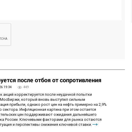
уется после отбоя от сопротивления
26 19:34
449
ок акций корректируется после неудачной попытки
у МосБиржи, который вновь выступил сильным
ция прибыли, однако рост цен на нефть примерно на 2,9%
 сектора. Инфляционная картина при этом остается
бительских цен поддерживают ожидания дальнейшего
нка России. Ключевыми факторами для рынка остаются
итуация и перспективы снижения ключевой ставки.