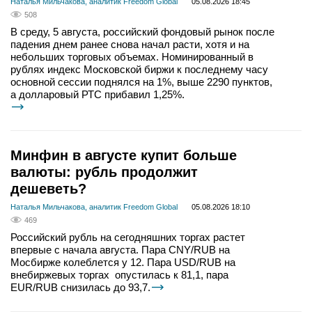
Наталья Мильчакова, аналитик Freedom Global
05.08.2026 18:45
508
В среду, 5 августа, российский фондовый рынок после
падения днем ранее снова начал расти, хотя и на
небольших торговых объемах. Номинированный в
рублях индекс Московской биржи к последнему часу
основной сессии поднялся на 1%, выше 2290 пунктов,
а долларовый РТС прибавил 1,25%.
Минфин в августе купит больше
валюты: рубль продолжит
дешеветь?
Наталья Мильчакова, аналитик Freedom Global
05.08.2026 18:10
469
Российский рубль на сегодняшних торгах растет
впервые с начала августа. Пара CNY/RUB на
Мосбирже колеблется у 12. Пара USD/RUB на
внебиржевых торгах опустилась к 81,1, пара
EUR/RUB снизилась до 93,7.