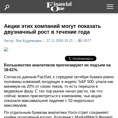
Оформить подписку
Акции этих компаний могут показать
двузначный рост в течение года
Статьи
Автор: Яна Кудрявцева
27.11.2018 15:21
6577
Дайджесты
Большинство аналитиков прогнозируют их подъем на
Lifestyle
18-61%.
Согласно данным FactSet, к середине октября бумаги ровно
Мероприятия
половины компаний, входящих в индекс S&P 500, упали как
минимум на 20% от своих пиков, то есть перешли в
медвежью фазу. С тех пор рынок начал расти, так что
Новости
сейчас можно присмотреться к компаниям, чьи акции
показали максимальное падение с 52-недельных
максимумов.
Интервью
По отдельным бумагам аналитики Уолл-стрит сохраняют
крайне позитивный взгляд. Колумнист MarketWatch Филипп