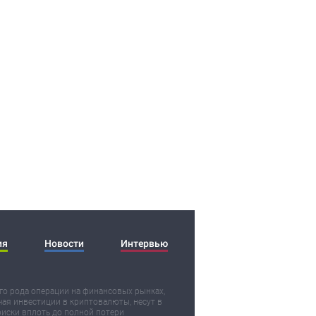
ия
Новости
Интервью
о рода операции на финансовых рынках,
ая инвестиции в криптовалюты, несут в
риски вплоть до полной потери