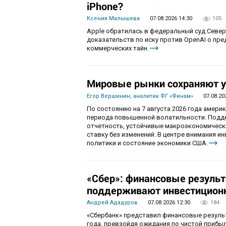
iPhone?
Ксения Малышева
07.08.2026 14:30
105
Apple обратилась в федеральный суд Севе
доказательств по иску против OpenAI о пр
коммерческих тайн.
Мировые рынки сохраняют у
Егор Вершинин, аналитик ФГ «Финам»
07.08.20
По состоянию на 7 августа 2026 года амер
периода повышенной волатильности. Подд
отчетность, устойчивые макроэкономическ
ставку без изменений. В центре внимания 
политики и состояние экономики США.
«Сбер»: финансовые резуль
поддерживают инвестиционн
Андрей Ададуров
07.08.2026 12:30
184
«Сбербанк» представил финансовые результ
года, превзойдя ожидания по чистой приб