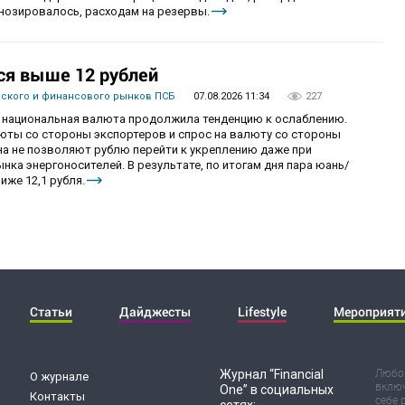
гнозировалось, расходам на резервы.
ся выше 12 рублей
вского и финансового рынков ПСБ
07.08.2026 11:34
227
рг национальная валюта продолжила тенденцию к ослаблению.
ты со стороны экспортеров и спрос на валюту со стороны
а не позволяют рублю перейти к укреплению даже при
ка энергоносителей. В результате, по итогам дня пара юань/
иже 12,1 рубля.
Статьи
Дайджесты
Lifestyle
Мероприят
Журнал “Financial
Любог
О журнале
включ
One” в социальных
Контакты
себе 