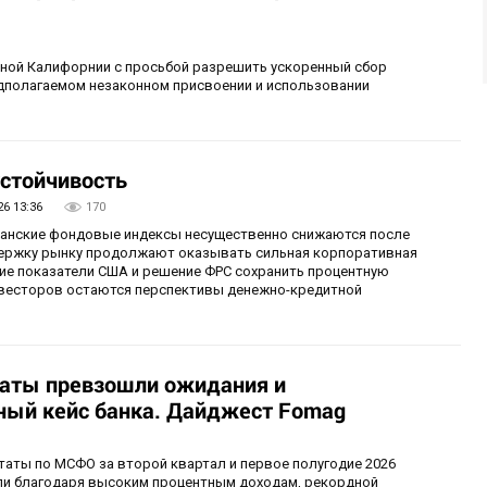
рной Калифорнии с просьбой разрешить ускоренный сбор
едполагаемом незаконном присвоении и использовании
стойчивость
26 13:36
170
иканские фондовые индексы несущественно снижаются после
ержку рынку продолжают оказывать сильная корпоративная
ие показатели США и решение ФРС сохранить процентную
инвесторов остаются перспективы денежно-кредитной
таты превзошли ожидания и
ый кейс банка. Дайджест Fomag
аты по МСФО за второй квартал и первое полугодие 2026
ыли благодаря высоким процентным доходам, рекордной