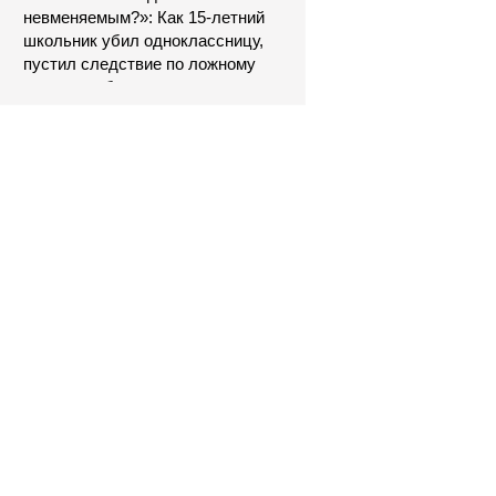
невменяемым?»: Как 15-летний
школьник убил одноклассницу,
пустил следствие по ложному
следу и избежал наказания
7 августа может стать
последним жарким днем этого
лета в Москве - Новости на
Вести.ru