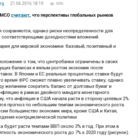
rg
21.06.2016 18:19
3256
PIMCO
считают
, что перспективы глобальных рынков
 сохраняются, однако риски неопределенности для
 соответствующими доходностями вложений.
ария для мировой экономики: базовый, позитивный и
оложение о том, что центробанки ограничены в своих
ущих балансах и вялым ростом экономик после
авок. В Японии и ЕС реальные процентные ставки будут
это время ФРС сможет плавно увеличивать ставку, однако
у желанием сократить баланс от долговых бумаг и
инфляцию в рамках двойного мандата монетарного
му, что инфляция в США начала расти в сторону целевых 2%.
тся прогноз по небольшим темпам экономического роста.
ссии большинство экономик мира, кроме США и Китая,
едения контрциклической политики.
 будет расти темпами ВВП около 3% в год. При этом в
тность экономического роста до 7% к 2020 году (рисунок).