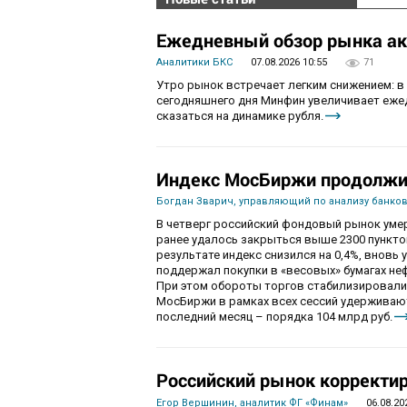
Ежедневный обзор рынка акц
Аналитики БКС
07.08.2026 10:55
71
Утро рынок встречает легким снижением: в
сегодняшнего дня Минфин увеличивает ежед
сказаться на динамике рубля.
Индекс МосБиржи продолжит
Богдан Зварич, управляющий по анализу банко
В четверг российский фондовый рынок умер
ранее удалось закрыться выше 2300 пункто
результате индекс снизился на 0,4%, вновь 
поддержал покупки в «весовых» бумагах не
При этом обороты торгов стабилизировалис
МосБиржи в рамках всех сессий удерживаютс
последний месяц – порядка 104 млрд руб.
Российский рынок корректир
Егор Вершинин, аналитик ФГ «Финам»
06.08.20