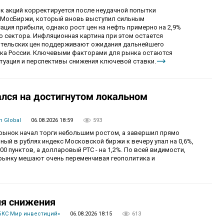
ок акций корректируется после неудачной попытки
у МосБиржи, который вновь выступил сильным
ция прибыли, однако рост цен на нефть примерно на 2,9%
 сектора. Инфляционная картина при этом остается
бительских цен поддерживают ожидания дальнейшего
нка России. Ключевыми факторами для рынка остаются
итуация и перспективы снижения ключевой ставки.
лся на достигнутом локальном
 Global
06.08.2026 18:59
593
й рынок начал торги небольшим ростом, а завершил прямо
й в рублях индекс Московской биржи к вечеру упал на 0,6%,
0 пунктов, а долларовый РТС - на 1,2%. По всей видимости,
рынку мешают очень переменчивая геополитика и
ия снижения
БКС Мир инвестиций»
06.08.2026 18:15
613