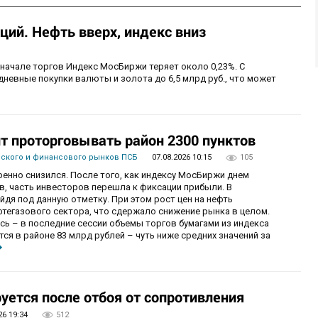
ий. Нефть вверх, индекс вниз
 начале торгов Индекс МосБиржи теряет около 0,23%. С
невные покупки валюты и золота до 6,5 млрд руб., что может
 проторговывать район 2300 пунктов
вского и финансового рынков ПСБ
07.08.2026 10:15
105
енно снизился. После того, как индексу МосБиржи днем
в, часть инвесторов перешла к фиксации прибыли. В
уйдя под данную отметку. При этом рост цен на нефть
фтегазового сектора, что сдержало снижение рынка в целом.
ь – в последние сессии объемы торгов бумагами из индекса
я в районе 83 млрд рублей – чуть ниже средних значений за
уется после отбоя от сопротивления
26 19:34
512