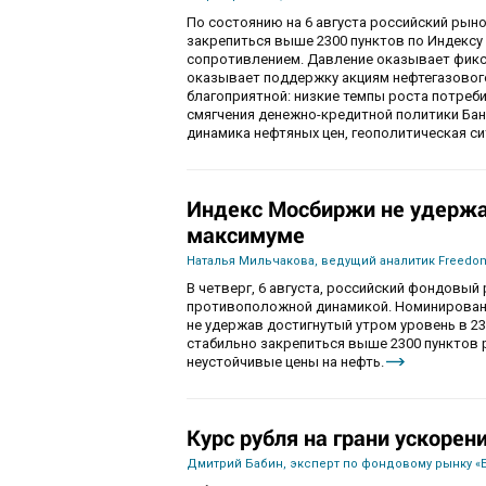
По состоянию на 6 августа российский рын
закрепиться выше 2300 пунктов по Индекс
сопротивлением. Давление оказывает фикса
оказывает поддержку акциям нефтегазового
благоприятной: низкие темпы роста потре
смягчения денежно-кредитной политики Ба
динамика нефтяных цен, геополитическая с
Индекс Мосбиржи не удержа
максимуме
Наталья Мильчакова, ведущий аналитик Freedom
В четверг, 6 августа, российский фондовы
противоположной динамикой. Номинированны
не удержав достигнутый утром уровень в 230
стабильно закрепиться выше 2300 пунктов 
неустойчивые цены на нефть.
Курс рубля на грани ускорен
Дмитрий Бабин, эксперт по фондовому рынку «