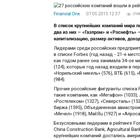
Financial One
07.05.2015 12:37
2768
В список крупнейших компаний мира по
два из них – «Газпром» и «Роснефть» 
капитализацию, размер активов, дохо
Лидерами среди российских предприяти
в списке Forbes (год назад - 21-е мес
как годом ранее она занимала 34-ое ме
(124), которые год назад входили в пер
«Норильский никель» (576), ВТБ (615), «
(984).
Прочие российские фигуранты списка F
такие компании, как «Мегафон» (1033), 
«Ростелеком» (1327), «Северсталь» (1530
биржа (1595), Объединенная авиастроит
«Мечел» (1918), Mail.Ru (1927) и «Алроса
Безусловными лидерами в рейтинге Forb
China Construction Bank, Agricultural B
крупнейших компаний достались амери