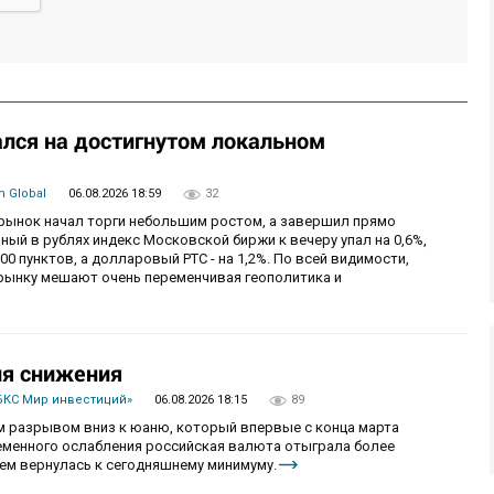
лся на достигнутом локальном
 Global
06.08.2026 18:59
32
й рынок начал торги небольшим ростом, а завершил прямо
й в рублях индекс Московской биржи к вечеру упал на 0,6%,
0 пунктов, а долларовый РТС - на 1,2%. По всей видимости,
рынку мешают очень переменчивая геополитика и
ия снижения
БКС Мир инвестиций»
06.08.2026 18:15
89
 разрывом вниз к юаню, который впервые с конца марта
ременного ослабления российская валюта отыграла более
ем вернулась к сегодняшнему минимуму.