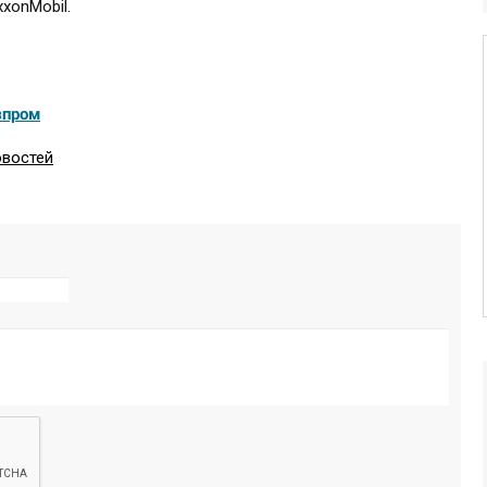
xonMobil.
зпром
овостей