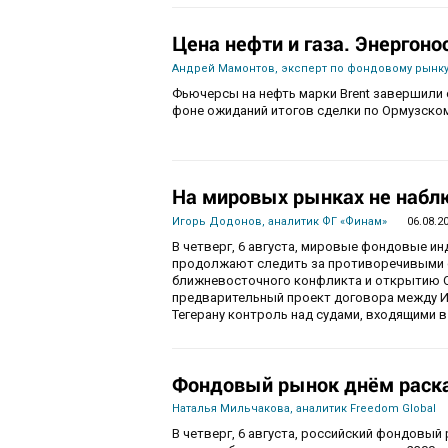
Цена нефти и газа. Энергоно
Андрей Мамонтов, эксперт по фондовому рынку
Фьючерсы на нефть марки Brent завершили с
фоне ожиданий итогов сделки по Ормузско
На мировых рынках не набл
Игорь Додонов, аналитик ФГ «Финам»
06.08.2
В четверг, 6 августа, мировые фондовые и
продолжают следить за противоречивыми 
ближневосточного конфликта и открытию О
предварительный проект договора между И
Тегерану контроль над судами, входящими в
Фондовый рынок днём раска
Наталья Мильчакова, аналитик Freedom Global
В четверг, 6 августа, российский фондовый