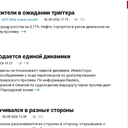
сители в ожидании триггера
 «БКС Мир инвестиций»
06.08.2026 17:19
152
реду ростом на 0,11%. Нефть торгуется в узком диапазоне на
му проливу.
юдается единой динамики
026 16:27
198
ндексы не показывают единой динамики. Инвесторы
сообщениями о ходе переговоров по урегулированию
рмузского пролива. По информации Reuters,
раном и Оманом по судоходному маршруту через пролив дает
 Персидский залив.
чивался в разные стороны
06.08.2026 15:28
223
 рынок раскачивается из стороны в сторону, открывшись с