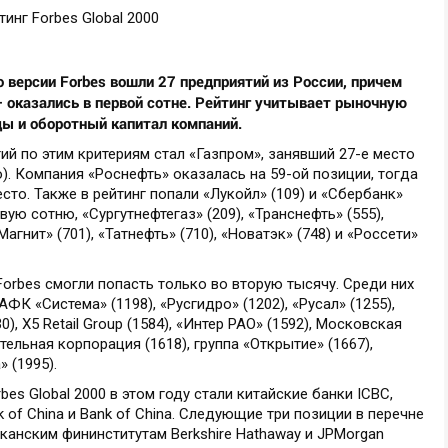
 версии Forbes вошли 27 предприятий из России, причем
– оказались в первой сотне. Рейтинг учитывает рыночную
ды и оборотный капитал компаний.
й по этим критериям стал «Газпром», занявший 27-е место
то). Компания «Роснефть» оказалась на 59-ой позиции, тогда
сто. Также в рейтинг попали «Лукойл» (109) и «Сбербанк»
вую сотню, «Сургутнефтегаз» (209), «Транснефть» (555),
Магнит» (701), «Татнефть» (710), «Новатэк» (748) и «Россети»
orbes смогли попасть только во вторую тысячу. Среди них
АФК «Система» (1198), «Русгидро» (1202), «Русал» (1255),
), X5 Retail Group (1584), «Интер РАО» (1592), Московская
ельная корпорация (1618), группа «Открытие» (1667),
» (1995).
es Global 2000 в этом году стали китайские банки ICBC,
ank of China и Bank of China. Следующие три позиции в перечне
канcким фининститутам Berkshire Hathaway и JPMorgan