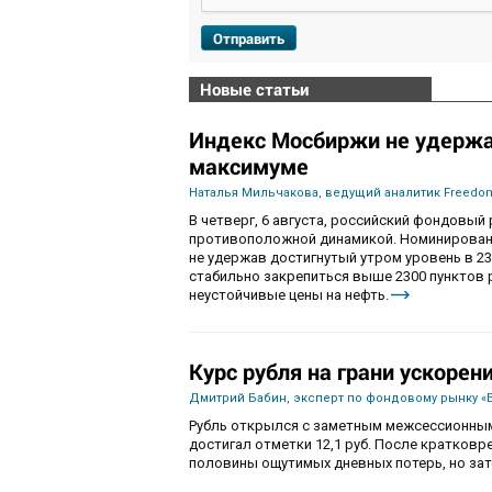
Отправить
Новые статьи
Индекс Мосбиржи не удержа
максимуме
Наталья Мильчакова, ведущий аналитик Freedom
В четверг, 6 августа, российский фондовы
противоположной динамикой. Номинированны
не удержав достигнутый утром уровень в 230
стабильно закрепиться выше 2300 пунктов 
неустойчивые цены на нефть.
Курс рубля на грани ускорен
Дмитрий Бабин, эксперт по фондовому рынку «
Рубль открылся с заметным межсессионным
достигал отметки 12,1 руб. После кратков
половины ощутимых дневных потерь, но зат