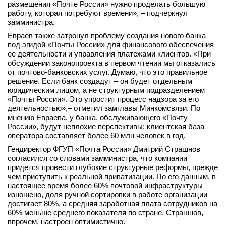
размещения «Почте России» нужно проделать большую
работу, которая потребуют времени», – подчеркнул
замминистра.
Евраев также затронул проблему создания нового банка
под эгидой «Почты России» для финансового обеспечения
ее деятельности и управления платежами клиентов. «При
обсуждении законопроекта в первом чтении мы отказались
от почтово-банковских услуг. Думаю, что это правильное
решение. Если банк создадут – он будет отдельным
юридическим лицом, а не структурным подразделением
«Почты России». Это упростит процесс надзора за его
деятельностью»,– отметил замглавы Минкомсвязи. По
мнению Евраева, у банка, обслуживающего «Почту
России», будут неплохие перспективы: клиентская база
оператора составляет более 60 млн человек в год.
Гендиректор ФГУП «Почта России» Дмитрий Страшнов
согласился со словами замминистра, что компании
придется провести глубокие структурные реформы, прежде
чем приступить к реальной приватизации. По его данным, в
настоящее время более 60% почтовой инфраструктуры
изношено, доля ручной сортировки в работе организации
достигает 80%, а средняя заработная плата сотрудников на
60% меньше среднего показателя по стране. Страшнов,
впрочем, настроен оптимистично.