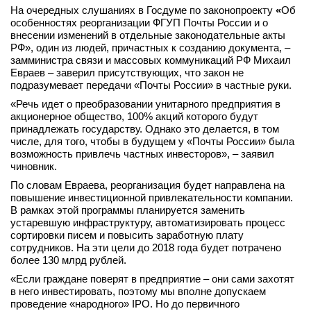
На очередных слушаниях в Госдуме по законопроекту
«
Об
вконтакте
особенностях реорганизации ФГУП Почты России и о
телеграм
внесении изменений в отдельные законодательные акты
РФ», один из людей, причастных к созданию документа, –
замминистра связи и массовых коммуникаций РФ Михаил
Стать автором
Евраев – заверил присутствующих, что закон не
Вход
подразумевает передачи «Почты России» в частные руки.
«Речь идет о преобразовании унитарного предприятия в
акционерное общество, 100% акций которого будут
принадлежать государству. Однако это делается, в том
числе, для того, чтобы в будущем у «Почты России» была
возможность привлечь частных инвесторов», – заявил
чиновник.
По словам Евраева, реорганизация будет направлена на
повышение инвестиционной привлекательности компании.
В рамках этой программы планируется заменить
устаревшую инфраструктуру, автоматизировать процесс
сортировки писем и повысить заработную плату
сотрудников. На эти цели до 2018 года будет потрачено
более 130 млрд рублей.
«Если граждане поверят в предприятие – они сами захотят
в него инвестировать, поэтому мы вполне допускаем
проведение «народного» IPO. Но до первичного