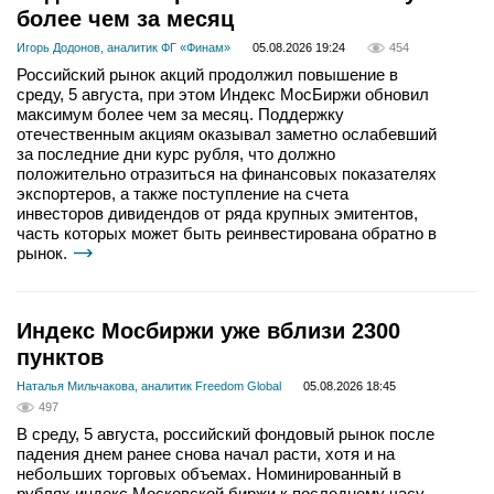
более чем за месяц
Игорь Додонов, аналитик ФГ «Финам»
05.08.2026 19:24
454
Российский рынок акций продолжил повышение в
среду, 5 августа, при этом Индекс МосБиржи обновил
максимум более чем за месяц. Поддержку
отечественным акциям оказывал заметно ослабевший
за последние дни курс рубля, что должно
положительно отразиться на финансовых показателях
экспортеров, а также поступление на счета
инвесторов дивидендов от ряда крупных эмитентов,
часть которых может быть реинвестирована обратно в
рынок.
Индекс Мосбиржи уже вблизи 2300
пунктов
Наталья Мильчакова, аналитик Freedom Global
05.08.2026 18:45
497
В среду, 5 августа, российский фондовый рынок после
падения днем ранее снова начал расти, хотя и на
небольших торговых объемах. Номинированный в
рублях индекс Московской биржи к последнему часу