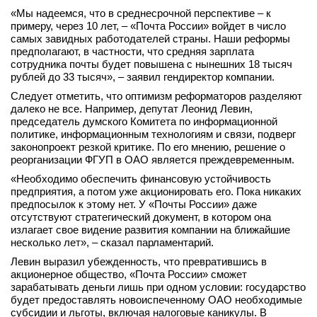
«Мы надеемся, что в среднесрочной перспективе – к
примеру, через 10 лет, – «Почта России» войдет в число
самых завидных работодателей страны. Наши реформы
предполагают, в частности, что средняя зарплата
сотрудника почты будет повышена с нынешних 18 тысяч
рублей до 33 тысяч», – заявил гендиректор компании.
Следует отметить, что оптимизм реформаторов разделяют
далеко не все. Например, депутат Леонид Левин,
председатель думского Комитета по информационной
политике, информационным технологиям и связи, подверг
законопроект резкой критике. По его мнению, решение о
реорганизации ФГУП в ОАО является преждевременным.
«Необходимо обеспечить финансовую устойчивость
предприятия, а потом уже акционировать его. Пока никаких
предпосылок к этому нет. У «Почты России» даже
отсутствуют стратегический документ, в котором она
излагает свое видение развития компании на ближайшие
несколько лет», – сказал парламентарий.
Левин выразил убежденность, что превратившись в
акционерное общество, «Почта России» сможет
зарабатывать деньги лишь при одном условии: государство
будет предоставлять новоиспеченному ОАО необходимые
субсидии и льготы, включая налоговые каникулы. В