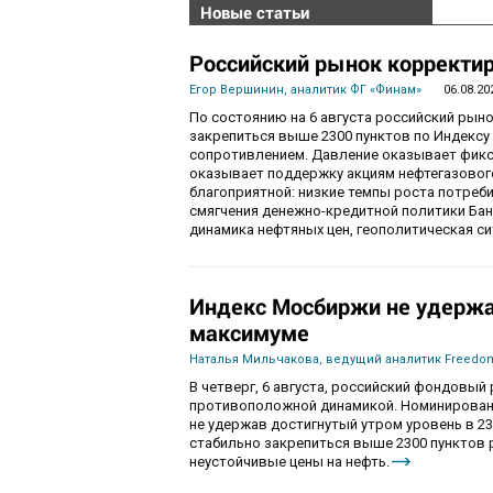
Новые статьи
Российский рынок корректир
Егор Вершинин, аналитик ФГ «Финам»
06.08.20
По состоянию на 6 августа российский рын
закрепиться выше 2300 пунктов по Индекс
сопротивлением. Давление оказывает фикса
оказывает поддержку акциям нефтегазового
благоприятной: низкие темпы роста потре
смягчения денежно-кредитной политики Ба
динамика нефтяных цен, геополитическая с
Индекс Мосбиржи не удержа
максимуме
Наталья Мильчакова, ведущий аналитик Freedom
В четверг, 6 августа, российский фондовы
противоположной динамикой. Номинированны
не удержав достигнутый утром уровень в 230
стабильно закрепиться выше 2300 пунктов 
неустойчивые цены на нефть.