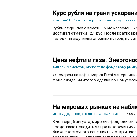
Курс рубля на грани ускорен
Дмитрий Бабин, эксперт по фондовому рынку «
Рубль открылся с заметным межсессионным
достигал отметки 12,1 руб. После кратков
половины ощутимых дневных потерь, но зат
Цена нефти и газа. Энергоно
Андрей Мамонтов, эксперт по фондовому рынку
Фьючерсы на нефть марки Brent завершили с
фоне ожиданий итогов сделки по Ормузско
На мировых рынках не набл
Игорь Додонов, аналитик ФГ «Финам»
06.08.2
В четверг, 6 августа, мировые фондовые и
продолжают следить за противоречивыми 
ближневосточного конфликта и открытию О