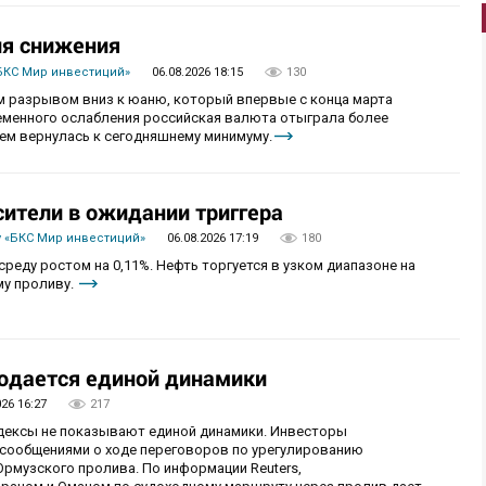
ия снижения
БКС Мир инвестиций»
06.08.2026 18:15
130
 разрывом вниз к юаню, который впервые с конца марта
ременного ослабления российская валюта отыграла более
ем вернулась к сегодняшнему минимуму.
сители в ожидании триггера
 «БКС Мир инвестиций»
06.08.2026 17:19
180
реду ростом на 0,11%. Нефть торгуется в узком диапазоне на
му проливу.
юдается единой динамики
026 16:27
217
ндексы не показывают единой динамики. Инвесторы
сообщениями о ходе переговоров по урегулированию
рмузского пролива. По информации Reuters,