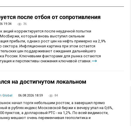
уется после отбоя от сопротивления
26 19:34
36
ок акций корректируется после неудачной попытки
у МосБиржи, который вновь выступил сильным
ция прибыли, однако рост цен на нефть примерно на 2,9%
 сектора. Инфляционная картина при этом остается
бительских цен поддерживают ожидания дальнейшего
нка России. Ключевыми факторами для рынка остаются
итуация и перспективы снижения ключевой ставки.
лся на достигнутом локальном
 Global
06.08.2026 18:59
84
й рынок начал торги небольшим ростом, а завершил прямо
й в рублях индекс Московской биржи к вечеру упал на 0,6%,
0 пунктов, а долларовый РТС - на 1,2%. По всей видимости,
рынку мешают очень переменчивая геополитика и