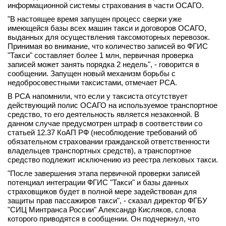
информационной системы страхования в части ОСАГО.
вконтакте
телеграм
"В настоящее время запущен процесс сверки уже
имеющейся базы всех машин такси и договоров ОСАГО,
выданных для осуществления таксомоторных перевозок.
Стать автором
Принимая во внимание, что количество записей во ФГИС
"Такси" составляет более 1 млн, первичная проверка
Вход
записей может занять порядка 2 недель", - говорится в
сообщении. Запущен новый механизм борьбы с
недобросовестными таксистами, отмечает РСА.
В РСА напомнили, что если у таксиста отсутствует
действующий полис ОСАГО на используемое транспортное
средство, то его деятельность является незаконной. В
данном случае предусмотрен штраф в соответствии со
статьей 12.37 КоАП РФ (несоблюдение требований об
обязательном страховании гражданской ответственности
владельцев транспортных средств), а транспортное
средство подлежит исключению из реестра легковых такси.
"После завершения этапа первичной проверки записей
потенциал интеграции ФГИС "Такси" и базы данных
страховщиков будет в полной мере задействован для
защиты прав пассажиров такси", - сказал директор ФГБУ
"СИЦ Минтранса России" Александр Кисляков, слова
которого приводятся в сообщении. Он подчеркнул, что